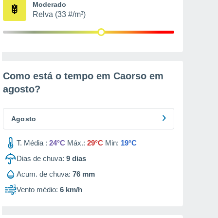
Moderado
Relva (33 #/m³)
Como está o tempo em Caorso em
agosto
?
Agosto
T. Média :
24°C
Máx.:
29°C
Min:
19°C
Dias de chuva:
9
dias
Acum. de chuva:
76 mm
Vento médio:
6 km/h