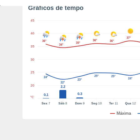
Gráficos de tempo
45
40
37°
36°
36°
36°
35°
34°
35
30
25
25°
25°
24°
24°
23°
22°
20
2.2
0.3
0.1
°C
Sex
7
Sáb
8
Dom
9
Seg
10
Ter
11
Qua
12
Máxima