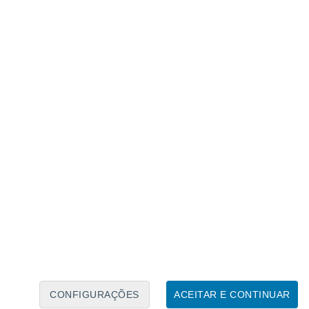
Calendário Lunar
Seg
Ter
Qua
Qui
Sex
Sáb
Domo
7
8
9
10
11
12
13
14
15
16
17
18
19
20
CONFIGURAÇÕES
ACEITAR E CONTINUAR