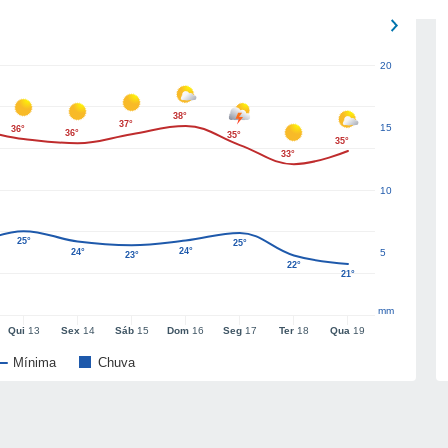
20
38°
37°
15
36°
36°
35°
35°
33°
10
25°
25°
24°
24°
5
23°
22°
21°
mm
Qui
13
Sex
14
Sáb
15
Dom
16
Seg
17
Ter
18
Qua
19
Mínima
Chuva