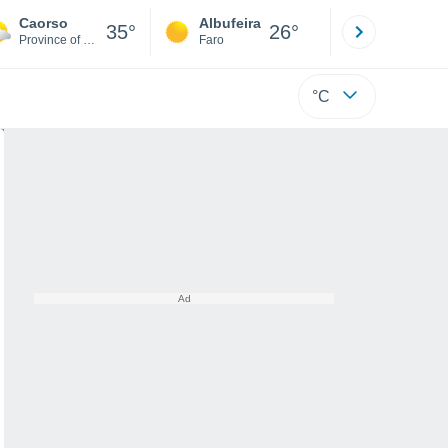
Caorso
Albufeira
Lisboa
35°
26°
Province of Piacenza
Faro
Lisboa
°C