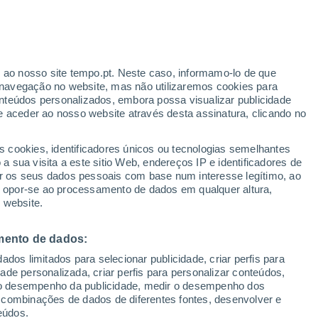
Aviso laranja
Aviso elevado por temperaturas
elevadas em Caorso hoje
r ao nosso site tempo.pt. Neste caso, informamo-lo de que
navegação no website, mas não utilizaremos cookies para
nteúdos personalizados, embora possa visualizar publicidade
e aceder ao nosso website através desta assinatura, clicando no
 até
s cookies, identificadores únicos ou tecnologias semelhantes
 sua visita a este sitio Web, endereços IP e identificadores de
r os seus dados pessoais com base num interesse legítimo, ao
Radar de Chuva
Satélites
Modelos
ou opor-se ao processamento de dados em qualquer altura,
 website.
mento de dados:
egunda
Terça
Quarta
Quinta
dos limitados para selecionar publicidade, criar perfis para
10 Ago.
11 Ago.
12 Ago.
13 Ago.
idade personalizada, criar perfis para personalizar conteúdos,
ir o desempenho da publicidade, medir o desempenho dos
 combinações de dados de diferentes fontes, desenvolver e
eúdos.