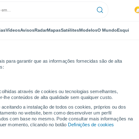
ias
Vídeos
Avisos
Radar
Mapas
Satélites
Modelos
O Mundo
Esqui
is para garantir que as informações fornecidas são de alta
s:
ecolhidas através de cookies ou tecnologias semelhantes,
er-lhe conteúdos de alta qualidade sem qualquer custo.
e aceitando a instalação de todos os cookies, próprios ou dos
rtamento no website, bem como desenvolver um perfil
...
lizados com base no mesmo. Pode consultar mais informações na
lquer momento, clicando no botão
Definições de cookies
Por horas
Intervalos nublados nas
próximas horas