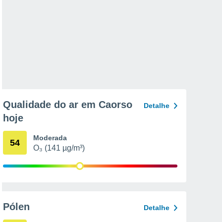
Qualidade do ar em Caorso
Detalhe
hoje
Moderada
54
O₃ (141 µg/m³)
Pólen
Detalhe