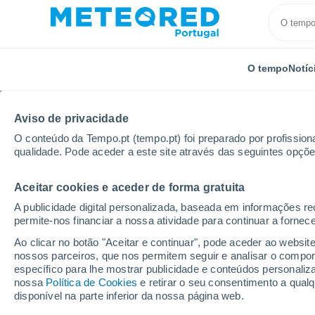
O tempo
Notíc
Aviso de privacidade
O conteúdo da Tempo.pt (tempo.pt) foi preparado por profissiona
qualidade. Pode aceder a este site através das seguintes opçõe
Aceitar cookies e aceder de forma gratuita
Início
Itália
Província de Piacenza
Caorso
A publicidade digital personalizada, baseada em informações r
permite-nos financiar a nossa atividade para continuar a fornec
Tempo em Caorso
Ao clicar no botão "Aceitar e continuar", pode aceder ao websit
nossos parceiros, que nos permitem seguir e analisar o compo
14:56
Sexta
específico para lhe mostrar publicidade e conteúdos persona
nossa
Política de Cookies
e retirar o seu consentimento a qua
disponível na parte inferior da nossa página web.
Nuvens dispersas