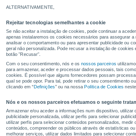
35°
ALTERNATIVAMENTE,
Rejeitar tecnologias semelhantes a cookie
UV
6 Alto
Se não aceitar a instalação de cookies, pode continuar a acede
Sensação de 36°
FPS
15-25
apenas instalaremos os cookies necessários para assegurar a 
analisar o comportamento ou para apresentar publicidade ou co
geral não personalizada. Pode recusar a instalação de cookies 
botão "Recusar".
Última hora
Aviso amarelo de tempo quente neste distrito:
Com o seu consentimento, nós e os
nossos parceiros
utilizamo
39 ºC e noites tropicais; saiba até quando
para armazenar, aceder e processar dados pessoais, tais como a
cookies. É possível que alguns fornecedores possam processa
O Tempo 1 - 7 Dias
Atualidade
Mapas de nuvens
qual se pode opor. Para tal, pode retirar o seu consentimento 
clicando em “
Definições
” ou na nossa
Política de Cookies
neste
Nós e os nossos parceiros efetuamos o seguinte trata
Amanhã
Domingo
S
Hoje
Armazenar e/ou aceder a informações num dispositivo, utilizar da
8 Ago.
9 Ago.
7 Ago.
publicidade personalizada, utilizar perfis para selecionar public
utilizar perfis para selecionar conteúdos personalizados, med
conteúdos, compreender os públicos através de estatísticas ou
melhorar serviços, utilizar dados limitados para selecionar cont
60%
30%
50%