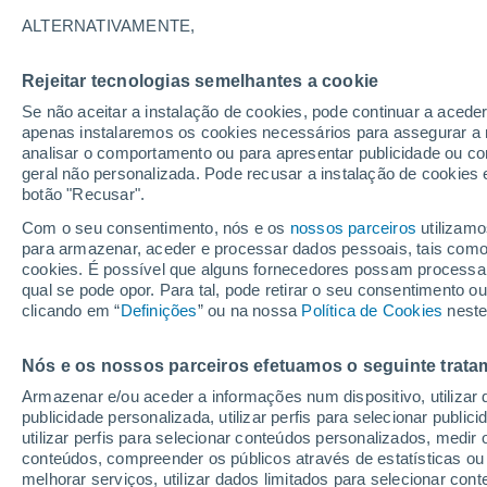
25°
ALTERNATIVAMENTE,
Rejeitar tecnologias semelhantes a cookie
Sul
Se não aceitar a instalação de cookies, pode continuar a acede
Sensação de 26°
1
-
5 km/h
apenas instalaremos os cookies necessários para assegurar a 
analisar o comportamento ou para apresentar publicidade ou co
geral não personalizada. Pode recusar a instalação de cookies 
botão "Recusar".
O Tempo 1 - 7 Dias
Atualidade
Mapas de temperat
Com o seu consentimento, nós e os
nossos parceiros
utilizamo
para armazenar, aceder e processar dados pessoais, tais como a
cookies. É possível que alguns fornecedores possam processa
qual se pode opor. Para tal, pode retirar o seu consentimento 
Amanhã
Domingo
S
Hoje
clicando em “
Definições
” ou na nossa
Política de Cookies
neste
8 Ago.
9 Ago.
7 Ago.
Nós e os nossos parceiros efetuamos o seguinte trata
Armazenar e/ou aceder a informações num dispositivo, utilizar da
30%
60%
publicidade personalizada, utilizar perfis para selecionar public
0.1 mm
0.2 mm
utilizar perfis para selecionar conteúdos personalizados, med
35°
/
23°
35°
/
24°
35°
/
24°
conteúdos, compreender os públicos através de estatísticas ou
melhorar serviços, utilizar dados limitados para selecionar cont