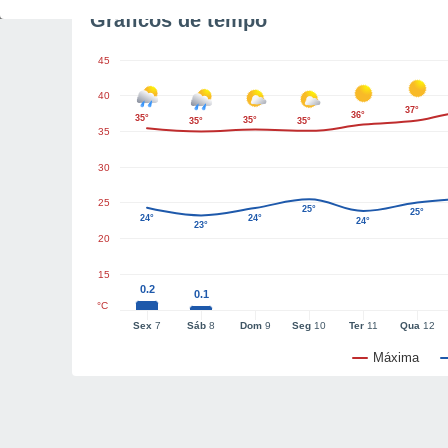
Gráficos de tempo
45
40
37°
36°
35°
35°
35°
35°
35
30
25
25°
25°
24°
24°
24°
23°
20
15
0.2
0.1
°C
Sex
7
Sáb
8
Dom
9
Seg
10
Ter
11
Qua
12
Máxima