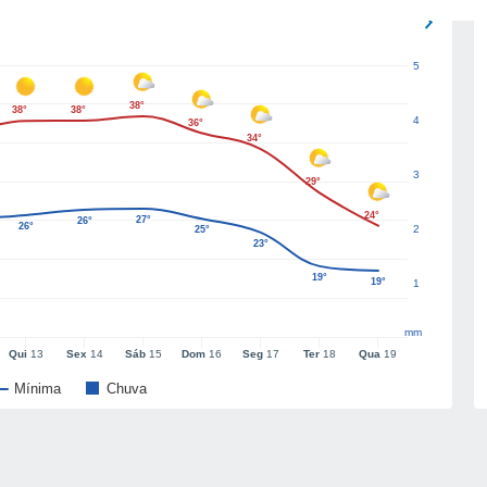
5
38°
38°
38°
4
36°
34°
3
29°
24°
27°
26°
26°
2
25°
23°
19°
19°
1
mm
Qui
13
Sex
14
Sáb
15
Dom
16
Seg
17
Ter
18
Qua
19
Mínima
Chuva