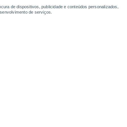
-
24
km/h
9
-
26
km/h
11
-
28
km/h
9
-
27
km/h
ocura de dispositivos, publicidade e conteúdos personalizados,
esenvolvimento de serviços.
e
, 7 de agosto
Sul
0 Baixo
1
-
5 km/h
FPS:
não
Sul
0 Baixo
2
-
4 km/h
FPS:
não
Este
1 Baixo
3
-
9 km/h
FPS:
não
Nordeste
2 Baixo
14
-
26 km/h
FPS:
não
Este
5 Moderado
7
-
20 km/h
FPS:
6-10