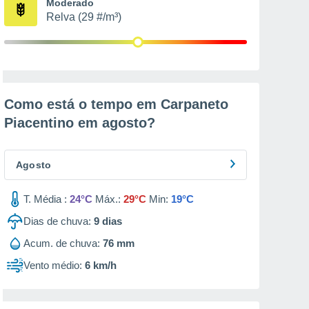
Moderado
Relva (29 #/m³)
Como está o tempo em Carpaneto
Piacentino em
agosto
?
Agosto
T. Média :
24°C
Máx.:
29°C
Min:
19°C
Dias de chuva:
9
dias
Acum. de chuva:
76 mm
Vento médio:
6 km/h