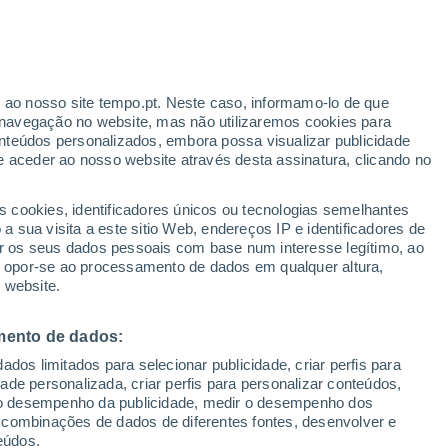
r ao nosso site tempo.pt. Neste caso, informamo-lo de que
navegação no website, mas não utilizaremos cookies para
nteúdos personalizados, embora possa visualizar publicidade
e aceder ao nosso website através desta assinatura, clicando no
ura
Radar de Chuva
Satélites
Modelos
s cookies, identificadores únicos ou tecnologias semelhantes
 sua visita a este sitio Web, endereços IP e identificadores de
r os seus dados pessoais com base num interesse legítimo, ao
ou opor-se ao processamento de dados em qualquer altura,
egunda
Terça
Quarta
Quinta
 website.
10 Ago.
11 Ago.
12 Ago.
13 Ago.
mento de dados:
dos limitados para selecionar publicidade, criar perfis para
idade personalizada, criar perfis para personalizar conteúdos,
ir o desempenho da publicidade, medir o desempenho dos
35°
/
25°
36°
/
24°
37°
/
25°
38°
/
26°
 combinações de dados de diferentes fontes, desenvolver e
eúdos.