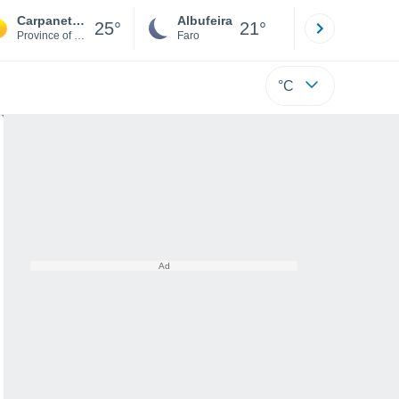
Carpaneto Piacentino
Albufeira
Lisboa
25°
21°
Province of Piacenza
Faro
Lisboa
°C