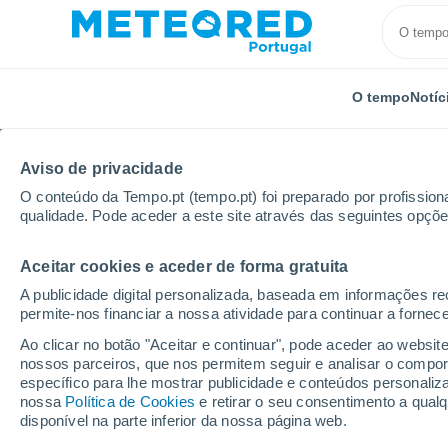
O tempo
Notíc
Aviso de privacidade
O conteúdo da Tempo.pt (tempo.pt) foi preparado por profissiona
qualidade. Pode aceder a este site através das seguintes opçõe
Aceitar cookies e aceder de forma gratuita
Início
Itália
Província de Piacenza
Carpaneto Pi
A publicidade digital personalizada, baseada em informações r
permite-nos financiar a nossa atividade para continuar a fornec
Tempo em Carpaneto P
Ao clicar no botão "Aceitar e continuar", pode aceder ao websit
nossos parceiros, que nos permitem seguir e analisar o compo
05:52
Sexta
específico para lhe mostrar publicidade e conteúdos persona
nossa
Política de Cookies
e retirar o seu consentimento a qua
disponível na parte inferior da nossa página web.
Limpo