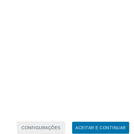
Calendário Lunar
Seg
Ter
Qua
Qui
Sex
Sáb
Domo
7
8
9
10
11
12
13
14
15
16
17
18
19
20
CONFIGURAÇÕES
ACEITAR E CONTINUAR