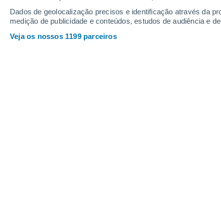
14
-
34
km/h
10
-
27
km/h
8
14
-
38
km/h
Dados de geolocalização precisos e identificação através da pr
medição de publicidade e conteúdos, estudos de audiência e d
Veja os nossos 1199 parceiros
Tempo em Carpaneto Piacentino Hoj
Limpo
25°
06:00
Sensação T.
26°
Limpo
26°
07:00
Sensação T.
27°
Limpo
28°
08:00
Sensação T.
29°
Limpo
29°
09:00
Sensação T.
30°
Limpo
32°
11:00
Sensação T.
32°