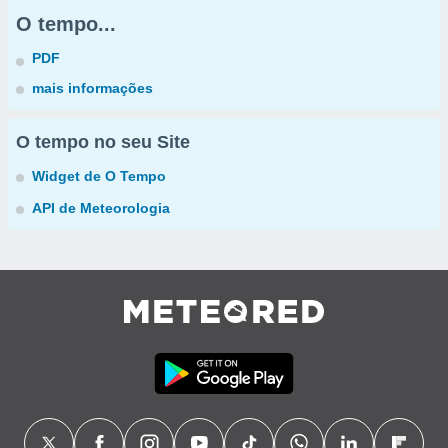
O tempo...
PDF
mais informações
O tempo no seu Site
Widget de O Tempo
API de Meteorologia