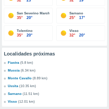
32°
23°
32°
19°
San Severino Marche
Sarnano
35°
20°
25°
17°
Tolentino
Visso
35°
20°
32°
20°
Localidades próximas
Fiastra
(5.8 km)
Muccia
(6.34 km)
Monte Cavallo
(8.89 km)
Ussita
(10.35 km)
Sarnano
(11.51 km)
Visso
(12.01 km)