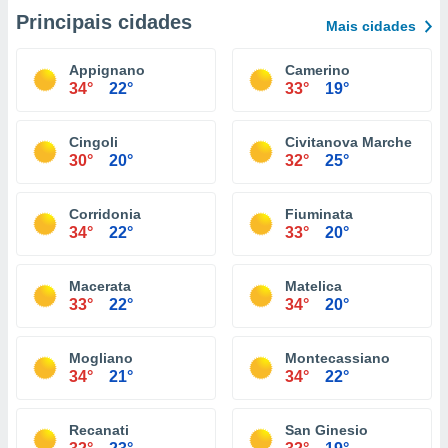
Principais cidades
Mais cidades
Appignano
Camerino
34°
22°
33°
19°
Cingoli
Civitanova Marche
30°
20°
32°
25°
Corridonia
Fiuminata
34°
22°
33°
20°
Macerata
Matelica
33°
22°
34°
20°
Mogliano
Montecassiano
34°
21°
34°
22°
Recanati
San Ginesio