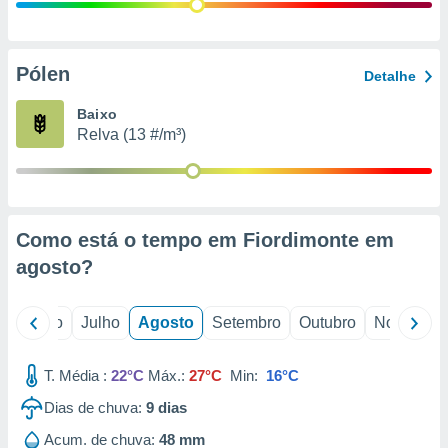
conteúdos.
ção
Pólen
Detalhe
ão através
de
Baixo
,
Relva (13 #/m³)
 e
dos,
publicidade
s, estudos
Como está o tempo em Fiordimonte em
a e
mento de
agosto
?
ossos 1199
o
Junho
Julho
Agosto
Setembro
Outubro
Novembro
eiros
T. Média :
22°C
Máx.:
27°C
Min:
16°C
Dias de chuva:
9
dias
Acum. de chuva:
48 mm