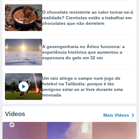
O chocolate resistente ao calor tornar-se-á
realidade? Cientistas estão a trabalhar em
chocolates que não derretem
A geoengenharia no Ártico funciona: a
experiência histórica que aumentou a
espessura do gelo em 32 cm
Um raio atinge o campo num jogo de
futebol na Tailândia: porque é tão
perigoso estar ao ar livre durante uma
trovoada
Vídeos
Mais Vídeos