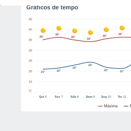
Gráficos de tempo
45
40
36°
36°
36°
35°
35°
34°
35
30
25
24°
23°
22°
22°
20
21°
21°
15
°C
Qui
6
Sex
7
Sáb
8
Dom
9
Seg
10
Ter
11
Máxima