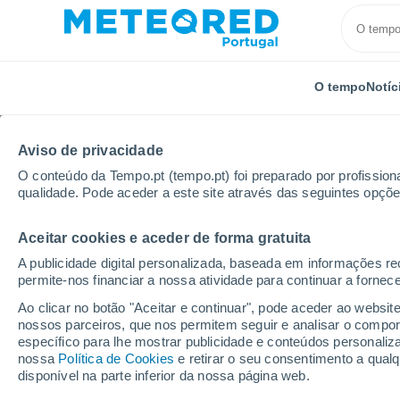
O tempo
Notíc
Aviso de privacidade
O conteúdo da Tempo.pt (tempo.pt) foi preparado por profissiona
qualidade. Pode aceder a este site através das seguintes opçõe
Aceitar cookies e aceder de forma gratuita
Início
Itália
Província de Matera
Ferrandina
A publicidade digital personalizada, baseada em informações r
permite-nos financiar a nossa atividade para continuar a fornec
Tempo em Ferrandina
Ao clicar no botão "Aceitar e continuar", pode aceder ao websit
nossos parceiros, que nos permitem seguir e analisar o compo
16:39
Quinta
específico para lhe mostrar publicidade e conteúdos persona
nossa
Política de Cookies
e retirar o seu consentimento a qua
disponível na parte inferior da nossa página web.
Nuvens dispersas