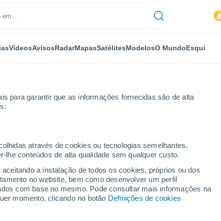
ias
Vídeos
Avisos
Radar
Mapas
Satélites
Modelos
O Mundo
Esqui
is para garantir que as informações fornecidas são de alta
s:
ecolhidas através de cookies ou tecnologias semelhantes,
er-lhe conteúdos de alta qualidade sem qualquer custo.
e aceitando a instalação de todos os cookies, próprios ou dos
rtamento no website, bem como desenvolver um perfil
...
lizados com base no mesmo. Pode consultar mais informações na
lquer momento, clicando no botão
Definições de cookies
Por horas
Intervalos nublados nas
próximas horas