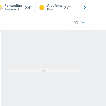
Ferrandina
Albufeira
Lisboa
34°
27°
Province of Matera
Faro
Lisboa
°C