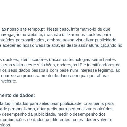
Aviso vermelho
Aviso extremo por temperaturas
elevadas em Ferrandina hoje
r ao nosso site tempo.pt. Neste caso, informamo-lo de que
/h
navegação no website, mas não utilizaremos cookies para
nteúdos personalizados, embora possa visualizar publicidade
e aceder ao nosso website através desta assinatura, clicando no
 até
s cookies, identificadores únicos ou tecnologias semelhantes
 sua visita a este sitio Web, endereços IP e identificadores de
r os seus dados pessoais com base num interesse legítimo, ao
Radar de Chuva
Satélites
Modelos
ou opor-se ao processamento de dados em qualquer altura,
 website.
mento de dados:
omingo
Segunda
Terça
Quarta
dos limitados para selecionar publicidade, criar perfis para
9 Ago.
10 Ago.
11 Ago.
12 Ago.
idade personalizada, criar perfis para personalizar conteúdos,
ir o desempenho da publicidade, medir o desempenho dos
 combinações de dados de diferentes fontes, desenvolver e
eúdos.