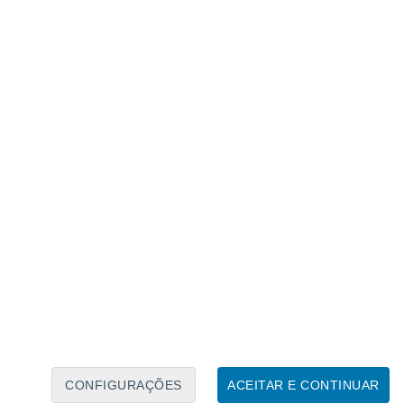
Calendário Lunar
Seg
Ter
Qua
Qui
Sex
Sáb
Domo
6
7
8
9
10
11
12
13
14
15
16
17
18
19
CONFIGURAÇÕES
ACEITAR E CONTINUAR