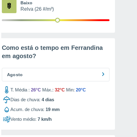
Baixo
Relva (26 #/m³)
Como está o tempo em Ferrandina
em
agosto
?
Agosto
T. Média :
26°C
Máx.:
32°C
Min:
20°C
Dias de chuva:
4
dias
Acum. de chuva:
19 mm
Vento médio:
7 km/h