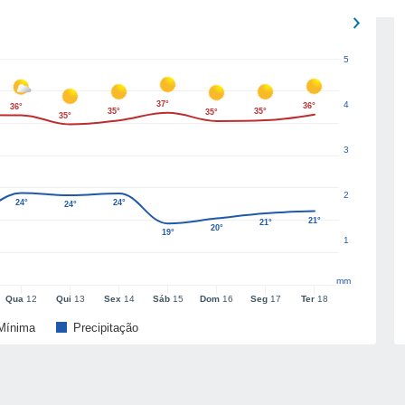
5
37°
4
36°
36°
35°
35°
35°
35°
3
2
24°
24°
24°
21°
21°
20°
19°
1
mm
Qua
12
Qui
13
Sex
14
Sáb
15
Dom
16
Seg
17
Ter
18
Mínima
Precipitação