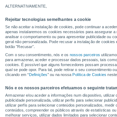
34°
ALTERNATIVAMENTE,
Rejeitar tecnologias semelhantes a cookie
Sudeste
Se não aceitar a instalação de cookies, pode continuar a acede
Sensação de 32°
12
-
27 km
apenas instalaremos os cookies necessários para assegurar a 
analisar o comportamento ou para apresentar publicidade ou co
geral não personalizada. Pode recusar a instalação de cookies 
botão "Recusar".
Última hora
Aviso amarelo de tempo quente neste distrito:
Com o seu consentimento, nós e os
nossos parceiros
utilizamo
39 ºC e noites tropicais; saiba até quando
para armazenar, aceder e processar dados pessoais, tais como a
cookies. É possível que alguns fornecedores possam processa
O Tempo 1 - 7 Dias
Atualidade
Mapas de nuvens
qual se pode opor. Para tal, pode retirar o seu consentimento 
clicando em “
Definições
” ou na nossa
Política de Cookies
neste
Nós e os nossos parceiros efetuamos o seguinte trata
Amanhã
Sábado
D
Hoje
Armazenar e/ou aceder a informações num dispositivo, utilizar da
7 Ago.
8 Ago.
6 Ago.
publicidade personalizada, utilizar perfis para selecionar public
utilizar perfis para selecionar conteúdos personalizados, med
conteúdos, compreender os públicos através de estatísticas ou
melhorar serviços, utilizar dados limitados para selecionar cont