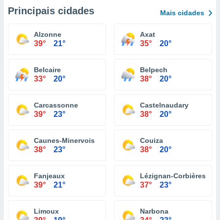
Principais cidades
Mais cidades
Alzonne
Axat
39°
21°
35°
20°
Belcaire
Belpech
33°
20°
38°
20°
Carcassonne
Castelnaudary
39°
23°
38°
20°
Caunes-Minervois
Couiza
38°
23°
38°
20°
Fanjeaux
Lézignan-Corbières
39°
21°
37°
23°
Limoux
Narbona