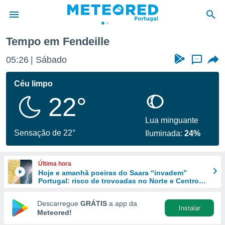
Tempo em Fendeille
de
05:26
Sábado
...
 da
empo.pt) foi
Céu limpo
or
22°
is para
e as
 fornecidas
Lua minguante
 qualidade.
Sensação de 22°
Iluminada:
24%
r a este
s das
opções:
Última hora
Hoje e amanhã poeiras do Saara “invadem”
ookies e
Portugal: risco de trovoadas no Norte e Centro
 forma
aumenta
Descarregue
GRÁTIS
a app da
Instalar
e digital
Meteored!
da,