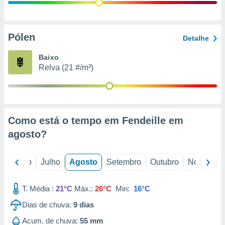
conteúdos.
ção
Pólen
Detalhe
ão através
de
Baixo
,
Relva (21 #/m³)
 e
dos,
publicidade
s, estudos
Como está o tempo em Fendeille em
a e
mento de
agosto
?
ossos 1199
o
Junho
Julho
Agosto
Setembro
Outubro
Novembro
eiros
T. Média :
21°C
Máx.:
26°C
Min:
16°C
Dias de chuva:
9
dias
Acum. de chuva:
55 mm