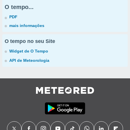
O tempo...
PDF
mais informações
O tempo no seu Site
Widget de O Tempo
API de Meteorologia