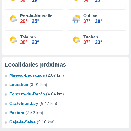
39°
19°
34°
23°
Port-la-Nouvelle
Quillan
29°
25°
37°
20°
Talairan
Tuchan
38°
23°
37°
23°
Localidades próximas
Mireval-Lauragais
(2.07 km)
Laurabuc
(3.91 km)
Fonters-du-Razès
(4.64 km)
Castelnaudary
(5.47 km)
Pexiora
(7.52 km)
Gaja-la-Selve
(9.16 km)