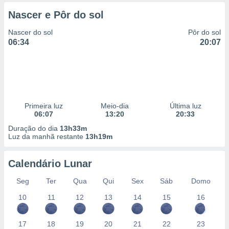
 para
Nascer e Pôr do sol
a, utilizar
Nascer do sol
Pôr do sol
selecionar
06:34
20:07
a, criar
personalizar
tilizar
selecionar
dos, medir
Primeira luz
Meio-dia
Última luz
nho da
06:07
13:20
20:33
, medir o
Duração do dia
13h33m
o dos
Luz da manhã restante
13h19m
r os
ravés de
Calendário Lunar
s ou
Seg
Ter
Qua
Qui
Sex
Sáb
Domo
s de dados
es fontes,
10
11
12
13
14
15
16
 e melhorar
ilizar dados
ara
17
18
19
20
21
22
23