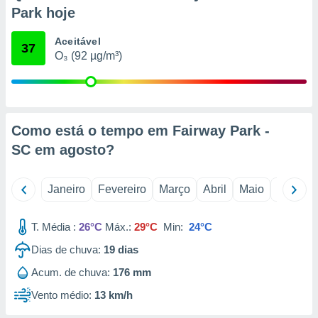
o qual se
Park hoje
ara tal,
 o seu
Aceitável
37
to ou opor-
O₃ (92 µg/m³)
essamento
m qualquer
ando em “
 ou na
Como está o tempo em Fairway Park -
 Cookies
te.
SC em
agosto
?
 nossos
Janeiro
Fevereiro
Março
Abril
Maio
Junho
s o
T. Média :
26°C
Máx.:
29°C
Min:
24°C
o de
Dias de chuva:
19
dias
e/ou aceder
Acum. de chuva:
176 mm
ões num
utilizar
Vento médio:
13 km/h
ados para
publicidade,