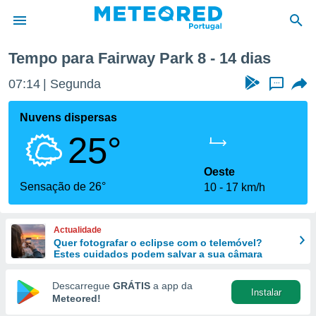
óxima semana
Tempo para Fairway Park 8 - 14 dias
de
07:14
Segunda
...
 da
empo.pt) foi
Nuvens dispersas
or
25°
is para
e as
 fornecidas
Oeste
 qualidade.
Sensação de 26°
10
17 km/h
r a este
s das
opções:
Actualidade
Quer fotografar o eclipse com o telemóvel?
ookies e
Estes cuidados podem salvar a sua câmara
 forma
Descarregue
GRÁTIS
a app da
Instalar
e digital
Meteored!
da,