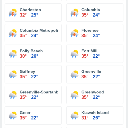
Charleston
Columbia
32°
25°
35°
24°
Columbia Metropolitan Airport
Florence
35°
24°
35°
24°
Folly Beach
Fort Mill
30°
26°
35°
22°
Gaffney
Greenville
35°
22°
35°
22°
Greenville-Spartanburg International Airport
Greenwood
35°
22°
35°
22°
Greer
Kiawah Island
35°
22°
31°
26°