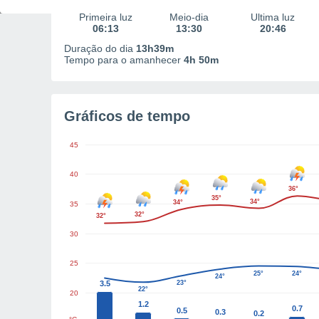
Primeira luz
Meio-dia
Última luz
06:13
13:30
20:46
Duração do dia
13h39m
Tempo para o amanhecer
4h 50m
Gráficos de tempo
45
40
36°
35°
34°
34°
35
32°
32°
30
25
25°
24°
24°
3.5
23°
22°
20
1.2
0.7
0.5
0.3
0.2