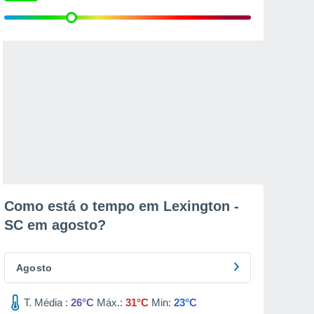
Como está o tempo em Lexington -
SC em
agosto
?
Agosto
T. Média :
26°C
Máx.:
31°C
Min:
23°C