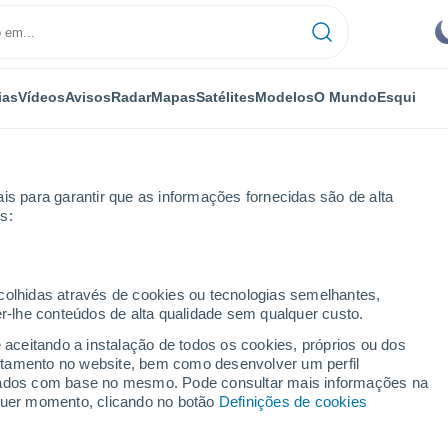
ias
Vídeos
Avisos
Radar
Mapas
Satélites
Modelos
O Mundo
Esqui
is para garantir que as informações fornecidas são de alta
s:
n
ecolhidas através de cookies ou tecnologias semelhantes,
er-lhe conteúdos de alta qualidade sem qualquer custo.
 SC
e aceitando a instalação de todos os cookies, próprios ou dos
rtamento no website, bem como desenvolver um perfil
...
lizados com base no mesmo. Pode consultar mais informações na
lquer momento, clicando no botão
Definições de cookies
Por horas
Bancos de névoa nas próximas
horas