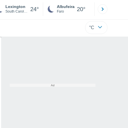
Lexington
Albufeira
Lisboa
24°
20°
South Carolina
Faro
Lisboa
°C