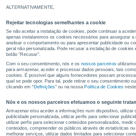
24°
ALTERNATIVAMENTE,
Rejeitar tecnologias semelhantes a cookie
Lua mingu
Se não aceitar a instalação de cookies, pode continuar a acede
Iluminada
Sensação de 23°
apenas instalaremos os cookies necessários para assegurar a 
analisar o comportamento ou para apresentar publicidade ou co
geral não personalizada. Pode recusar a instalação de cookies 
botão "Recusar".
Última hora
Aviso amarelo de tempo quente neste distrito:
Com o seu consentimento, nós e os
nossos parceiros
utilizamo
39 ºC e noites tropicais; saiba até quando
para armazenar, aceder e processar dados pessoais, tais como a
cookies. É possível que alguns fornecedores possam processa
O Tempo 1 - 7 Dias
Atualidade
Mapas de chuva
R
qual se pode opor. Para tal, pode retirar o seu consentimento 
clicando em “
Definições
” ou na nossa
Política de Cookies
neste
Nós e os nossos parceiros efetuamos o seguinte trata
Amanhã
Domingo
S
Hoje
Armazenar e/ou aceder a informações num dispositivo, utilizar da
8 Ago.
9 Ago.
7 Ago.
publicidade personalizada, utilizar perfis para selecionar public
utilizar perfis para selecionar conteúdos personalizados, med
conteúdos, compreender os públicos através de estatísticas ou
melhorar serviços, utilizar dados limitados para selecionar cont
50%
60%
70%