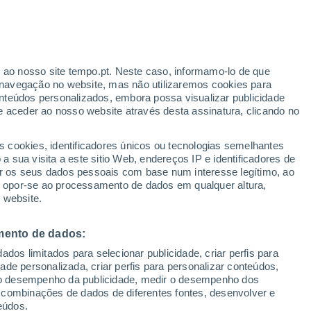
ante
r ao nosso site tempo.pt. Neste caso, informamo-lo de que
:
32%
navegação no website, mas não utilizaremos cookies para
nteúdos personalizados, embora possa visualizar publicidade
e aceder ao nosso website através desta assinatura, clicando no
 até
s cookies, identificadores únicos ou tecnologias semelhantes
 sua visita a este sitio Web, endereços IP e identificadores de
r os seus dados pessoais com base num interesse legítimo, ao
adar de Chuva
Satélites
Modelos
ou opor-se ao processamento de dados em qualquer altura,
 website.
mento de dados:
egunda
Terça
Quarta
Quinta
dos limitados para selecionar publicidade, criar perfis para
10 Ago.
11 Ago.
12 Ago.
13 Ago.
idade personalizada, criar perfis para personalizar conteúdos,
ir o desempenho da publicidade, medir o desempenho dos
 combinações de dados de diferentes fontes, desenvolver e
eúdos.
80%
60%
70%
70%