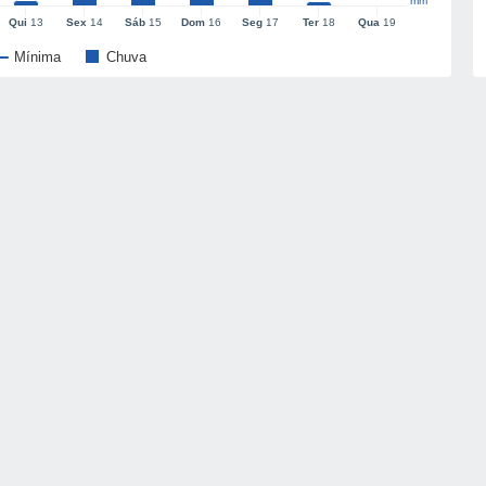
mm
Qui
13
Sex
14
Sáb
15
Dom
16
Seg
17
Ter
18
Qua
19
Mínima
Chuva