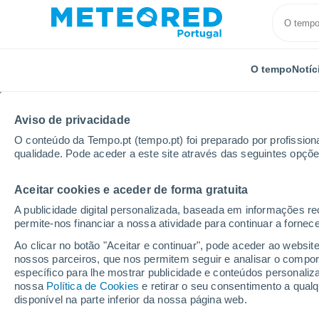
O tempo
Notíc
Aviso de privacidade
O conteúdo da Tempo.pt (tempo.pt) foi preparado por profissiona
qualidade. Pode aceder a este site através das seguintes opçõe
Aceitar cookies e aceder de forma gratuita
Início
Estados Unidos
Carolina do Sul
Lexingto
A publicidade digital personalizada, baseada em informações r
permite-nos financiar a nossa atividade para continuar a fornec
Tempo em Lexington -
Ao clicar no botão "Aceitar e continuar", pode aceder ao websit
nossos parceiros, que nos permitem seguir e analisar o compo
01:23
Sexta
específico para lhe mostrar publicidade e conteúdos persona
nossa
Política de Cookies
e retirar o seu consentimento a qua
disponível na parte inferior da nossa página web.
Céu limpo