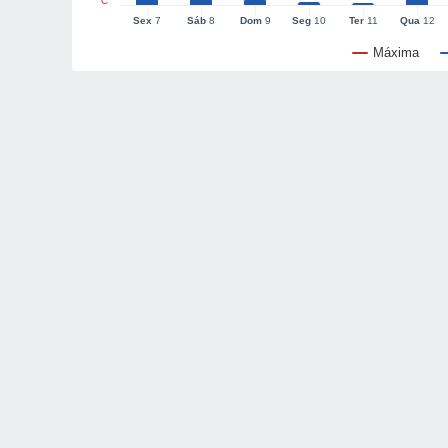
°C
Sex
7
Sáb
8
Dom
9
Seg
10
Ter
11
Qua
12
Máxima