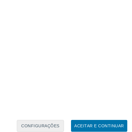
Calendário Lunar
Seg
Ter
Qua
Qui
Sex
Sáb
Domo
7
8
9
10
11
12
13
14
15
16
CONFIGURAÇÕES
ACEITAR E CONTINUAR