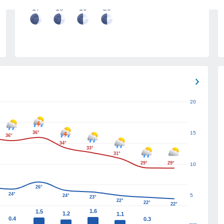
17
18
19
20
20
36°
15
36°
34°
33°
31°
29°
29°
10
26°
24°
5
24°
23°
22°
22°
22°
1.6
1.5
1.2
1.1
0.4
0.3