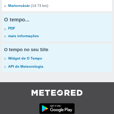
Martonvásár
(14.73 km)
O tempo...
PDF
mais informações
O tempo no seu Site
Widget de O Tempo
API de Meteorologia