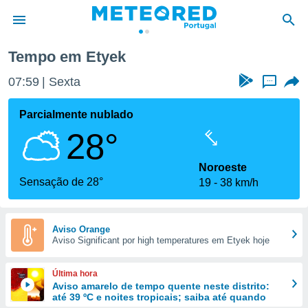
Tempo em Etyek
de
07:59
Sexta
...
 da
empo.pt) foi
Parcialmente nublado
or
28°
is para
e as
 fornecidas
Noroeste
 qualidade.
Sensação de 28°
19
38 km/h
r a este
s das
opções:
Aviso Orange
Aviso Significant por high temperatures em Etyek hoje
ookies e
 forma
Última hora
e digital
Aviso amarelo de tempo quente neste distrito:
até 39 ºC e noites tropicais; saiba até quando
da,