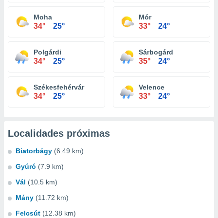
Moha
Mór
34°
25°
33°
24°
Polgárdi
Sárbogárd
34°
25°
35°
24°
Székesfehérvár
Velence
34°
25°
33°
24°
Localidades próximas
Biatorbágy
(6.49 km)
Gyúró
(7.9 km)
Vál
(10.5 km)
Mány
(11.72 km)
Felcsút
(12.38 km)