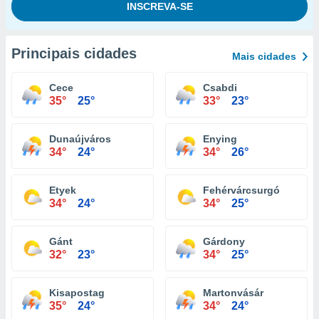
Principais cidades
Mais cidades
Cece
Csabdi
35°
25°
33°
23°
Dunaújváros
Enying
34°
24°
34°
26°
Etyek
Fehérvárcsurgó
34°
24°
34°
25°
Gánt
Gárdony
32°
23°
34°
25°
Kisapostag
Martonvásár
35°
24°
34°
24°