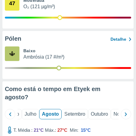
Moderada
conteúdos.
47
O₃ (121 µg/m³)
ção
ão através
de
Pólen
,
Detalhe
 e
Baixo
dos,
Ambrósia (17 #/m³)
publicidade
s, estudos
a e
mento de
Como está o tempo em Etyek em
ossos 1199
agosto
?
eiros
o
Junho
Julho
Agosto
Setembro
Outubro
Novembro
T. Média :
21°C
Máx.:
27°C
Min:
15°C