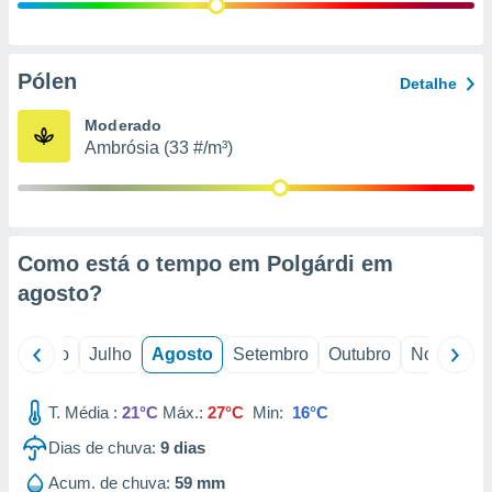
conteúdos.
ção
Pólen
Detalhe
ão através
de
Moderado
,
Ambrósia (33 #/m³)
 e
dos,
publicidade
s, estudos
Como está o tempo em Polgárdi em
a e
mento de
agosto
?
ossos 1199
o
Junho
Julho
Agosto
Setembro
Outubro
Novembro
eiros
T. Média :
21°C
Máx.:
27°C
Min:
16°C
Dias de chuva:
9
dias
Acum. de chuva:
59 mm