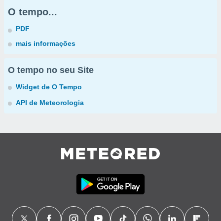
O tempo...
PDF
mais informações
O tempo no seu Site
Widget de O Tempo
API de Meteorologia