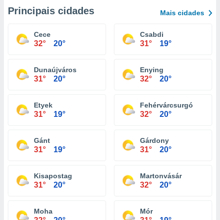
Principais cidades
Mais cidades
Cece
Csabdi
32°
20°
31°
19°
Dunaújváros
Enying
31°
20°
32°
20°
Etyek
Fehérvárcsurgó
31°
19°
32°
20°
Gánt
Gárdony
31°
19°
31°
20°
Kisapostag
Martonvásár
31°
20°
32°
20°
Moha
Mór