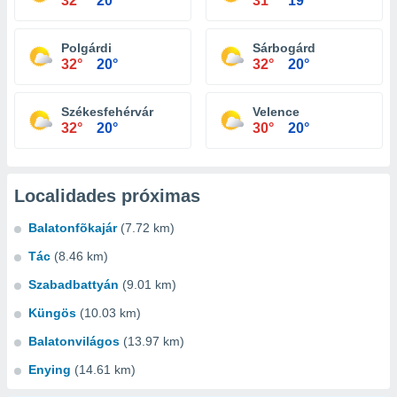
32°
20°
31°
19°
Polgárdi
Sárbogárd
32°
20°
32°
20°
Székesfehérvár
Velence
32°
20°
30°
20°
Localidades próximas
Balatonfõkajár
(7.72 km)
Tác
(8.46 km)
Szabadbattyán
(9.01 km)
Küngös
(10.03 km)
Balatonvilágos
(13.97 km)
Enying
(14.61 km)