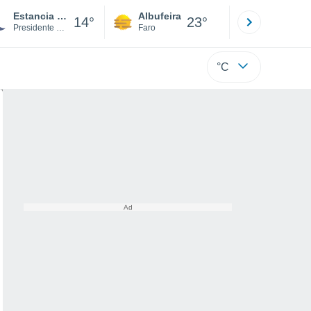
Estancia Boca i
Albufeira
Lisboa
14°
23°
Presidente Hayes
Faro
Lisboa
°C