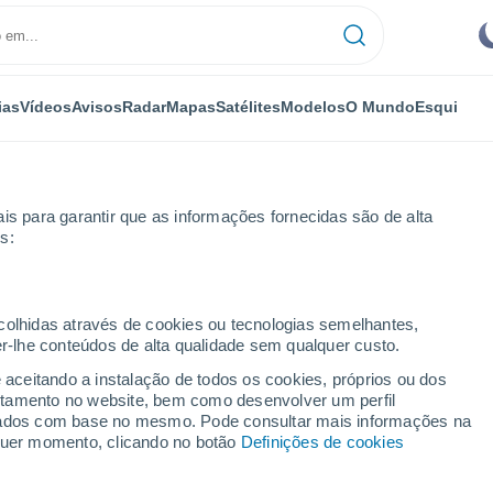
ias
Vídeos
Avisos
Radar
Mapas
Satélites
Modelos
O Mundo
Esqui
is para garantir que as informações fornecidas são de alta
s:
 i
Próxima semana
ecolhidas através de cookies ou tecnologias semelhantes,
er-lhe conteúdos de alta qualidade sem qualquer custo.
ca i 8 - 14 dias
e aceitando a instalação de todos os cookies, próprios ou dos
rtamento no website, bem como desenvolver um perfil
...
lizados com base no mesmo. Pode consultar mais informações na
lquer momento, clicando no botão
Definições de cookies
Por horas
Céu encoberto nas próximas
horas