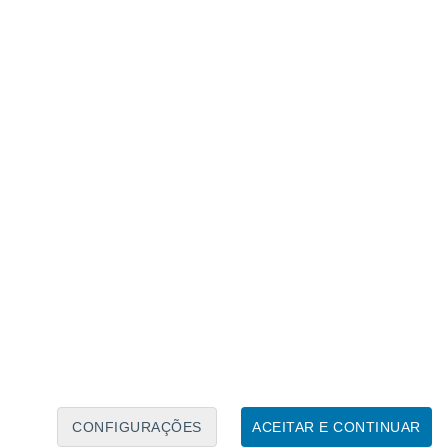
Calendário Lunar
Seg
Ter
Qua
Qui
Sex
Sáb
Domo
8
9
10
11
12
13
14
15
16
17
18
19
20
21
CONFIGURAÇÕES
ACEITAR E CONTINUAR