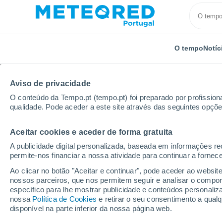
O tempo
Notíc
Aviso de privacidade
O conteúdo da Tempo.pt (tempo.pt) foi preparado por profissiona
qualidade. Pode aceder a este site através das seguintes opçõe
Aceitar cookies e aceder de forma gratuita
Início
Paraguai
Presidente Hayes
Estancia Boca
A publicidade digital personalizada, baseada em informações r
permite-nos financiar a nossa atividade para continuar a fornec
Tempo para Estancia Bo
Ao clicar no botão "Aceitar e continuar", pode aceder ao websit
nossos parceiros, que nos permitem seguir e analisar o compo
03:04
Sábado
específico para lhe mostrar publicidade e conteúdos persona
nossa
Política de Cookies
e retirar o seu consentimento a qua
disponível na parte inferior da nossa página web.
Nuvens dispersas