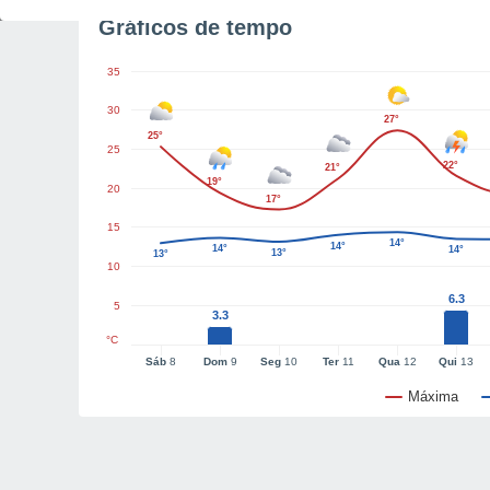
Gráficos de tempo
35
30
27°
25°
25
22°
21°
19°
20
17°
15
14°
14°
14°
14°
13°
13°
10
6.3
5
3.3
°C
Sáb
8
Dom
9
Seg
10
Ter
11
Qua
12
Qui
13
Máxima