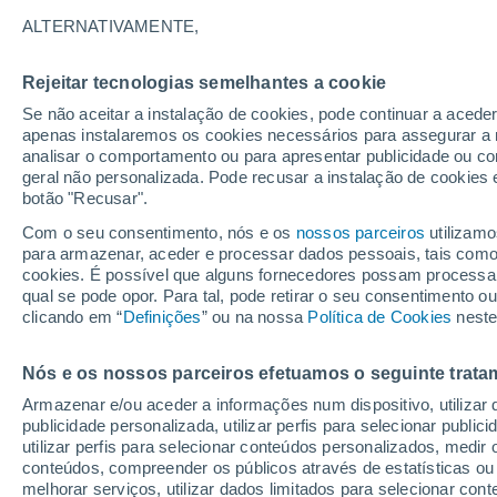
13°
ALTERNATIVAMENTE,
Rejeitar tecnologias semelhantes a cookie
Lua mingu
Se não aceitar a instalação de cookies, pode continuar a acede
Iluminada
Sensação de 13°
apenas instalaremos os cookies necessários para assegurar a 
analisar o comportamento ou para apresentar publicidade ou co
geral não personalizada. Pode recusar a instalação de cookies 
botão "Recusar".
Última hora
Hoje e amanhã poeiras do Saara “invadem”
Com o seu consentimento, nós e os
nossos parceiros
utilizamo
Portugal: risco de trovoadas no Norte e Centr
para armazenar, aceder e processar dados pessoais, tais como a
aumenta
cookies. É possível que alguns fornecedores possam processa
O Tempo 1 - 7 Dias
Atualidade
Mapas de chuva
R
qual se pode opor. Para tal, pode retirar o seu consentimento 
clicando em “
Definições
” ou na nossa
Política de Cookies
neste
Nós e os nossos parceiros efetuamos o seguinte trata
Domingo
Segunda
Sábado
Armazenar e/ou aceder a informações num dispositivo, utilizar da
16 Ago.
17 Ago.
15 Ago.
publicidade personalizada, utilizar perfis para selecionar public
utilizar perfis para selecionar conteúdos personalizados, med
conteúdos, compreender os públicos através de estatísticas ou
melhorar serviços, utilizar dados limitados para selecionar cont
70%
70%
60%