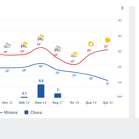
50
40
23°
22°
20°
30
19°
19°
18°
15°
16°
20
14°
13°
13°
11°
10°
8.8
10
8°
3
0.7
mm
Sex
14
Sáb
15
Dom
16
Seg
17
Ter
18
Qua
19
Qui
20
Mínima
Chuva