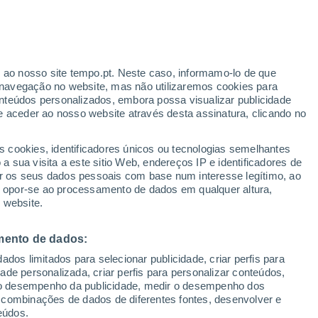
ante
r ao nosso site tempo.pt. Neste caso, informamo-lo de que
:
22%
navegação no website, mas não utilizaremos cookies para
nteúdos personalizados, embora possa visualizar publicidade
e aceder ao nosso website através desta assinatura, clicando no
s cookies, identificadores únicos ou tecnologias semelhantes
o
 sua visita a este sitio Web, endereços IP e identificadores de
r os seus dados pessoais com base num interesse legítimo, ao
adar de Chuva
Satélites
Modelos
ou opor-se ao processamento de dados em qualquer altura,
 website.
mento de dados:
Terça
Quarta
Quinta
Sexta
dos limitados para selecionar publicidade, criar perfis para
18 Ago.
19 Ago.
20 Ago.
21 Ago.
idade personalizada, criar perfis para personalizar conteúdos,
ir o desempenho da publicidade, medir o desempenho dos
 combinações de dados de diferentes fontes, desenvolver e
eúdos.