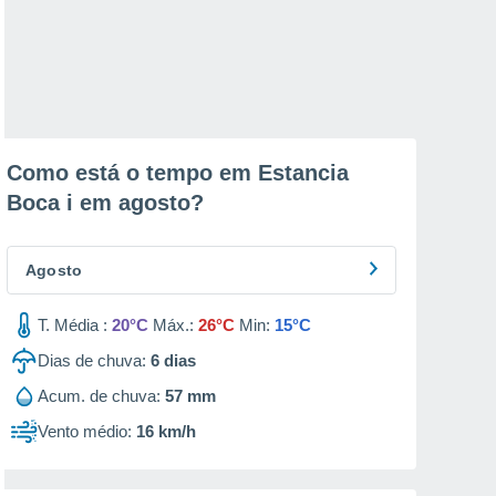
Como está o tempo em Estancia
Boca i em
agosto
?
Agosto
T. Média :
20°C
Máx.:
26°C
Min:
15°C
Dias de chuva:
6
dias
Acum. de chuva:
57 mm
Vento médio:
16 km/h