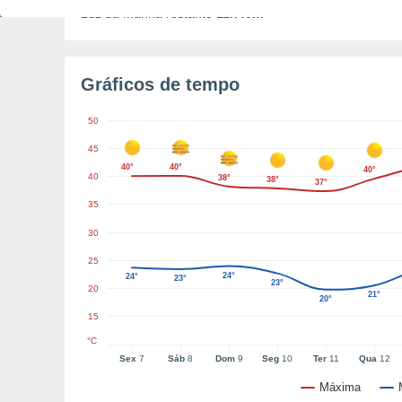
Luz da manhã restante
11h40m
Gráficos de tempo
50
45
40°
40°
40°
40
38°
38°
37°
35
30
25
24°
24°
23°
23°
20
21°
20°
15
°C
Sex
7
Sáb
8
Dom
9
Seg
10
Ter
11
Qua
12
Máxima