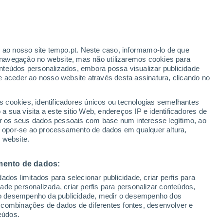
Aviso amarelo
Aviso moderado por temperaturas
elevadas em Espartinas hoje
r ao nosso site tempo.pt. Neste caso, informamo-lo de que
h
navegação no website, mas não utilizaremos cookies para
nteúdos personalizados, embora possa visualizar publicidade
e aceder ao nosso website através desta assinatura, clicando no
 até
s cookies, identificadores únicos ou tecnologias semelhantes
 sua visita a este sitio Web, endereços IP e identificadores de
r os seus dados pessoais com base num interesse legítimo, ao
ura
Radar de Chuva
Satélites
Modelos
ou opor-se ao processamento de dados em qualquer altura,
 website.
mento de dados:
egunda
Terça
Quarta
Quinta
dos limitados para selecionar publicidade, criar perfis para
10 Ago.
11 Ago.
12 Ago.
13 Ago.
idade personalizada, criar perfis para personalizar conteúdos,
ir o desempenho da publicidade, medir o desempenho dos
 combinações de dados de diferentes fontes, desenvolver e
eúdos.