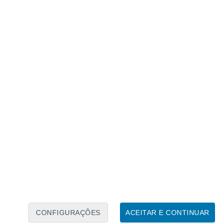
Calendário Lunar
Seg
Ter
Qua
Qui
Sex
Sáb
Domo
7
8
9
10
11
12
13
14
15
16
17
18
19
20
CONFIGURAÇÕES
ACEITAR E CONTINUAR