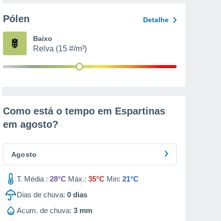
Pólen
Detalhe
Baixo
Relva (15 #/m³)
Como está o tempo em Espartinas
em
agosto
?
Agosto
T. Média :
28°C
Máx.:
35°C
Min:
21°C
Dias de chuva:
0
dias
Acum. de chuva:
3 mm