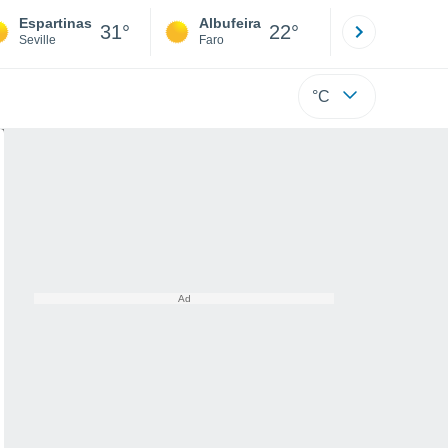
Espartinas
Albufeira
Lisboa
31°
22°
Seville
Faro
Lisboa
°C