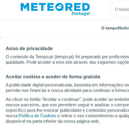
O tempo
Notíc
Aviso de privacidade
O conteúdo da Tempo.pt (tempo.pt) foi preparado por profissiona
qualidade. Pode aceder a este site através das seguintes opçõe
Aceitar cookies e aceder de forma gratuita
Início
Espanha
Andaluzia
Província de Sevilha
A publicidade digital personalizada, baseada em informações r
permite-nos financiar a nossa atividade para continuar a fornec
Tempo em Espartinas
Ao clicar no botão "Aceitar e continuar", pode aceder ao websit
nossos parceiros, que nos permitem seguir e analisar o compo
10:14
Sexta
específico para lhe mostrar publicidade e conteúdos persona
nossa
Política de Cookies
e retirar o seu consentimento a qua
disponível na parte inferior da nossa página web.
Limpo