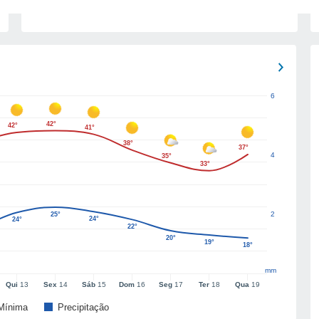
6
42°
42°
41°
38°
37°
4
35°
33°
2
25°
24°
24°
22°
20°
19°
18°
mm
Qui
13
Sex
14
Sáb
15
Dom
16
Seg
17
Ter
18
Qua
19
Mínima
Precipitação