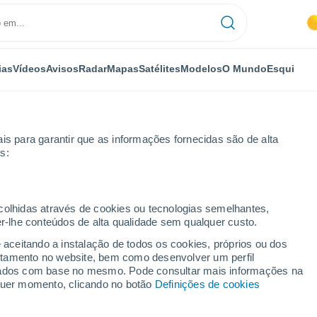
ias
Vídeos
Avisos
Radar
Mapas
Satélites
Modelos
O Mundo
Esqui
is para garantir que as informações fornecidas são de alta
s:
Espartinas
ecolhidas através de cookies ou tecnologias semelhantes,
er-lhe conteúdos de alta qualidade sem qualquer custo.
e aceitando a instalação de todos os cookies, próprios ou dos
rtamento no website, bem como desenvolver um perfil
...
lizados com base no mesmo. Pode consultar mais informações na
lquer momento, clicando no botão
Definições de cookies
Por horas
Céu limpo nas próximas horas