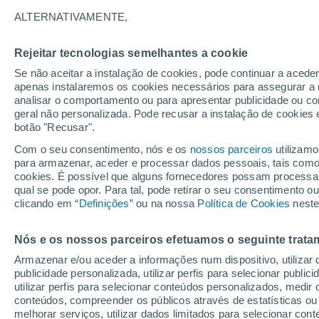
29°
ALTERNATIVAMENTE,
Rejeitar tecnologias semelhantes a cookie
Nordeste
Se não aceitar a instalação de cookies, pode continuar a acede
Sensação de 28°
7
-
17 km/
apenas instalaremos os cookies necessários para assegurar a 
analisar o comportamento ou para apresentar publicidade ou co
geral não personalizada. Pode recusar a instalação de cookies 
botão "Recusar".
Última hora
Aviso amarelo de tempo quente neste distrito:
Com o seu consentimento, nós e os
nossos parceiros
utilizamo
39 ºC e noites tropicais; saiba até quando
para armazenar, aceder e processar dados pessoais, tais como a
cookies. É possível que alguns fornecedores possam processa
O Tempo 1 - 7 Dias
Atualidade
Mapas de temperat
qual se pode opor. Para tal, pode retirar o seu consentimento 
clicando em “
Definições
” ou na nossa
Política de Cookies
neste
Nós e os nossos parceiros efetuamos o seguinte trata
Amanhã
Domingo
S
Hoje
Armazenar e/ou aceder a informações num dispositivo, utilizar da
8 Ago.
9 Ago.
7 Ago.
publicidade personalizada, utilizar perfis para selecionar public
utilizar perfis para selecionar conteúdos personalizados, med
conteúdos, compreender os públicos através de estatísticas ou
melhorar serviços, utilizar dados limitados para selecionar cont