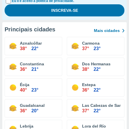
Eu li e aceito a política de privacidade.
Principais cidades
Mais cidades
Aznalcóllar
Carmona
38°
22°
37°
23°
Constantina
Dos Hermanas
36°
21°
38°
22°
Écija
Estepa
40°
23°
36°
22°
Guadalcanal
Las Cabezas de San Ju
36°
20°
37°
22°
Lebrija
Lora del Río