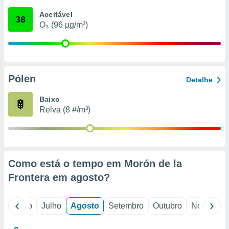
conteúdos.
Aceitável
38
O₃ (96 µg/m³)
ção
ão através
de
,
 e
Pólen
Detalhe
dos,
Baixo
publicidade
Relva (8 #/m³)
s, estudos
a e
mento de
ossos 1199
Como está o tempo em Morón de la
eiros
Frontera em
agosto
?
o
Junho
Julho
Agosto
Setembro
Outubro
Novembro