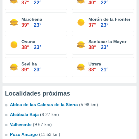
37°
22°
40°
22°
Marchena
Morón de la Frontera
39°
23°
37°
23°
Osuna
Sanlúcar la Mayor
38°
23°
38°
23°
Sevilha
Utrera
39°
23°
38°
21°
Localidades próximas
Aldea de las Caleras de la Sierra
(5.98 km)
Alcábala Baja
(8.27 km)
Valleverde
(9.67 km)
Pozo Amargo
(11.53 km)