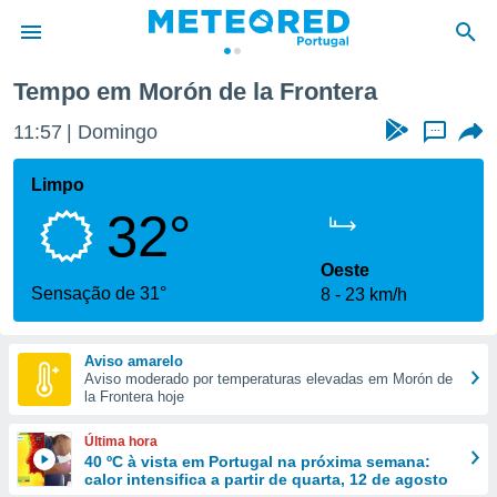
e la Frontera
Tempo em Morón de la Frontera
de
11:57
Domingo
...
 da
empo.pt) foi
Limpo
or
32°
is para
e as
 fornecidas
Oeste
 qualidade.
Sensação de 31°
8
23 km/h
r a este
s das
opções:
Aviso amarelo
Aviso moderado por temperaturas elevadas em Morón de
ookies e
la Frontera hoje
 forma
Última hora
e digital
40 ºC à vista em Portugal na próxima semana:
calor intensifica a partir de quarta, 12 de agosto
da,