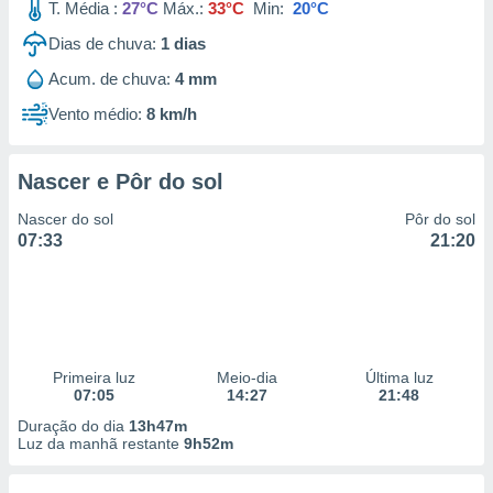
T. Média :
27°C
Máx.:
33°C
Min:
20°C
Dias de chuva:
1
dias
Acum. de chuva:
4 mm
Vento médio:
8 km/h
Nascer e Pôr do sol
Nascer do sol
Pôr do sol
07:33
21:20
Primeira luz
Meio-dia
Última luz
07:05
14:27
21:48
Duração do dia
13h47m
Luz da manhã restante
9h52m