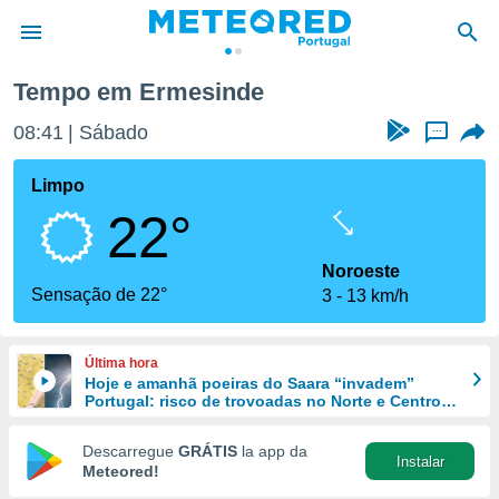
Tempo em Ermesinde
de
08:41
Sábado
...
 da
empo.pt) foi
Limpo
or
22°
is para
e as
 fornecidas
Noroeste
 qualidade.
Sensação de 22°
3
13 km/h
r a este
s das
opções:
Última hora
Hoje e amanhã poeiras do Saara “invadem”
ookies e
Portugal: risco de trovoadas no Norte e Centro
 forma
aumenta
Descarregue
GRÁTIS
la app da
Instalar
e digital
Meteored!
da,