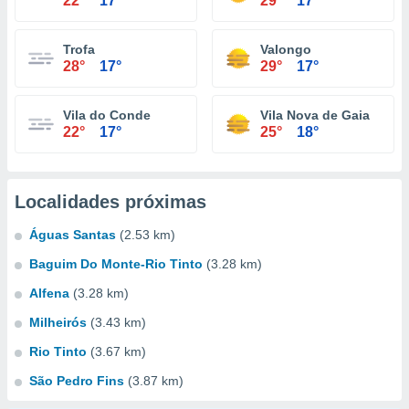
22°
17°
29°
17°
Trofa
Valongo
28°
17°
29°
17°
Vila do Conde
Vila Nova de Gaia
22°
17°
25°
18°
Localidades próximas
Águas Santas
(2.53 km)
Baguim Do Monte-Rio Tinto
(3.28 km)
Alfena
(3.28 km)
Milheirós
(3.43 km)
Rio Tinto
(3.67 km)
São Pedro Fins
(3.87 km)