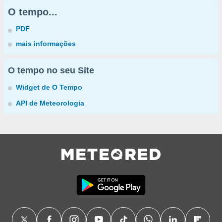
O tempo...
PDF
mais informações
O tempo no seu Site
Widget de O Tempo
API de Meteorologia