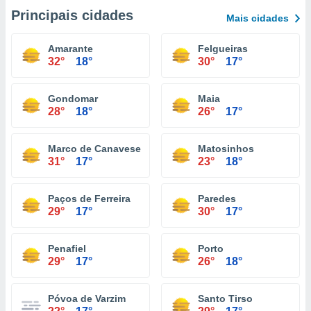
Principais cidades
Mais cidades
Amarante
Felgueiras
32°
18°
30°
17°
Gondomar
Maia
28°
18°
26°
17°
Marco de Canaveses
Matosinhos
31°
17°
23°
18°
Paços de Ferreira
Paredes
29°
17°
30°
17°
Penafiel
Porto
29°
17°
26°
18°
Póvoa de Varzim
Santo Tirso