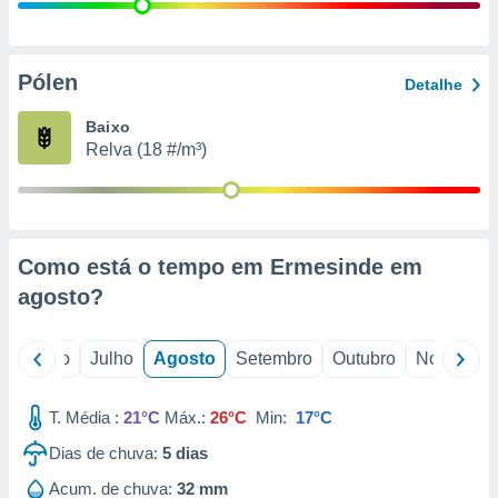
conteúdos.
ção
Pólen
Detalhe
ão através
de
Baixo
,
Relva (18 #/m³)
 e
dos,
publicidade
s, estudos
Como está o tempo em Ermesinde em
a e
mento de
agosto
?
ossos 1199
o
Junho
Julho
Agosto
Setembro
Outubro
Novembro
eiros
T. Média :
21°C
Máx.:
26°C
Min:
17°C
Dias de chuva:
5
dias
Acum. de chuva:
32 mm