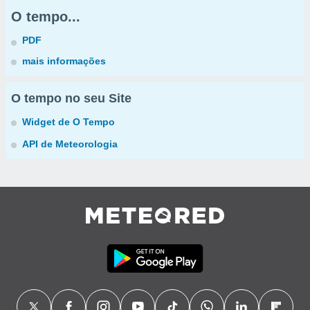
O tempo...
PDF
mais informações
O tempo no seu Site
Widget de O Tempo
API de Meteorologia