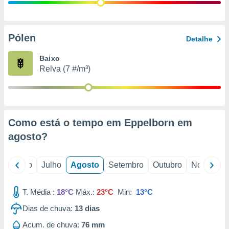
conteúdos.
ção
Pólen
Detalhe
ão através
de
Baixo
,
Relva (7 #/m³)
 e
dos,
publicidade
s, estudos
Como está o tempo em Eppelborn em
a e
mento de
agosto
?
ossos 1199
o
Junho
Julho
Agosto
Setembro
Outubro
Novembro
eiros
T. Média :
18°C
Máx.:
23°C
Min:
13°C
Dias de chuva:
13
dias
Acum. de chuva:
76 mm