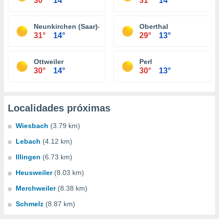
30°
14°
31°
14°
Neunkirchen (Saar)-Wellesweiler
Oberthal
31°
14°
29°
13°
Ottweiler
Perl
30°
14°
30°
13°
Localidades próximas
Wiesbach
(3.79 km)
Lebach
(4.12 km)
Illingen
(6.73 km)
Heusweiler
(8.03 km)
Merchweiler
(8.38 km)
Schmelz
(8.87 km)