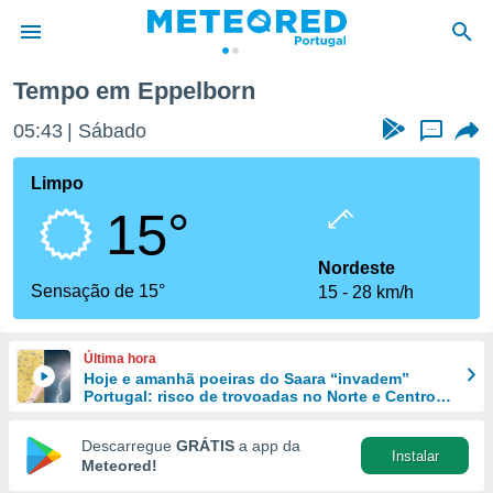
Tempo em Eppelborn
de
05:43
Sábado
...
 da
empo.pt) foi
Limpo
or
15°
is para
e as
 fornecidas
Nordeste
 qualidade.
Sensação de 15°
15
28 km/h
r a este
s das
opções:
Última hora
Hoje e amanhã poeiras do Saara “invadem”
ookies e
Portugal: risco de trovoadas no Norte e Centro
 forma
aumenta
Descarregue
GRÁTIS
a app da
Instalar
e digital
Meteored!
da,