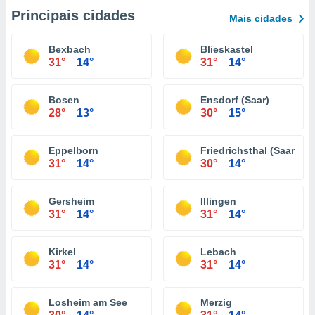
Principais cidades
Mais cidades
Bexbach
Blieskastel
31°
14°
31°
14°
Bosen
Ensdorf (Saar)
28°
13°
30°
15°
Eppelborn
Friedrichsthal (Saar)
31°
14°
30°
14°
Gersheim
Illingen
31°
14°
31°
14°
Kirkel
Lebach
31°
14°
31°
14°
Losheim am See
Merzig