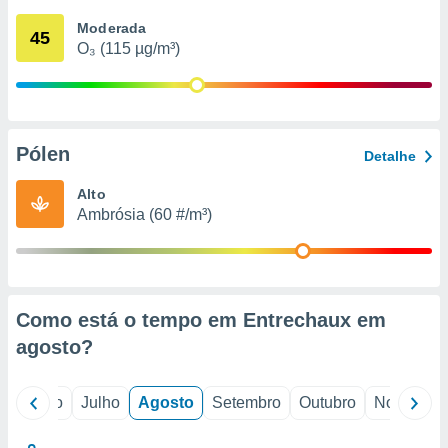
conteúdos.
Moderada
45
O₃ (115 µg/m³)
ção
ão através
de
,
 e
Pólen
Detalhe
dos,
Alto
publicidade
Ambrósia (60 #/m³)
s, estudos
a e
mento de
ossos 1199
Como está o tempo em Entrechaux em
eiros
agosto
?
o
Junho
Julho
Agosto
Setembro
Outubro
Novembro