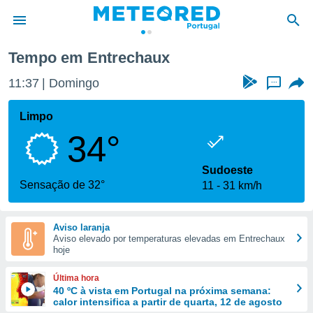
rechaux
Tempo em Entrechaux
de
11:37
Domingo
...
 da
empo.pt) foi
Limpo
or
34°
is para
e as
 fornecidas
Sudoeste
 qualidade.
Sensação de 32°
11
31 km/h
r a este
s das
opções:
Aviso laranja
Aviso elevado por temperaturas elevadas em Entrechaux
ookies e
hoje
 forma
Última hora
e digital
40 ºC à vista em Portugal na próxima semana:
calor intensifica a partir de quarta, 12 de agosto
da,