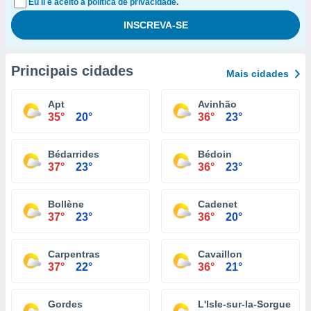
Eu li e aceito a política de privacidade.
Principais cidades
Mais cidades
Apt
Avinhão
35°
20°
36°
23°
Bédarrides
Bédoin
37°
23°
36°
23°
Bollène
Cadenet
37°
23°
36°
20°
Carpentras
Cavaillon
37°
22°
36°
21°
Gordes
L'Isle-sur-la-Sorgue