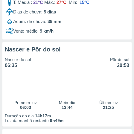
T. Média :
21°C
Máx.:
27°C
Min:
15°C
Dias de chuva:
5
dias
Acum. de chuva:
39 mm
Vento médio:
9 km/h
Nascer e Pôr do sol
Nascer do sol
Pôr do sol
06:35
20:53
Primeira luz
Meio-dia
Última luz
06:03
13:44
21:25
Duração do dia
14h17m
Luz da manhã restante
9h49m