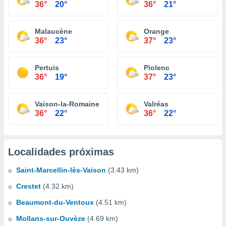
36°
20°
36°
21°
Malaucène
Orange
36°
23°
37°
23°
Pertuis
Piolenc
36°
19°
37°
23°
Vaison-la-Romaine
Valréas
36°
22°
36°
22°
Localidades próximas
Saint-Marcellin-lès-Vaison
(3.43 km)
Crestet
(4.32 km)
Beaumont-du-Ventoux
(4.51 km)
Mollans-sur-Ouvèze
(4.69 km)