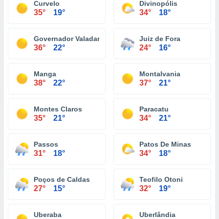
Curvelo
Divinopólis
35°
19°
34°
18°
Governador Valadares
Juiz de Fora
36°
22°
24°
16°
Manga
Montalvania
38°
22°
37°
21°
Montes Claros
Paracatu
35°
21°
34°
21°
Passos
Patos De Minas
31°
18°
34°
18°
Poços de Caldas
Teofilo Otoni
27°
15°
32°
19°
Uberaba
Uberlândia