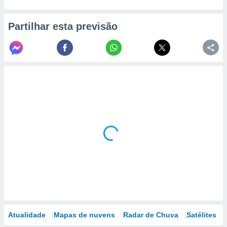
conteúdos.
Partilhar esta previsão
ção
ão através
de
,
 e
dos,
publicidade
s, estudos
a e
mento de
ossos 1199
eiros
Atualidade
Mapas de nuvens
Radar de Chuva
Satélites