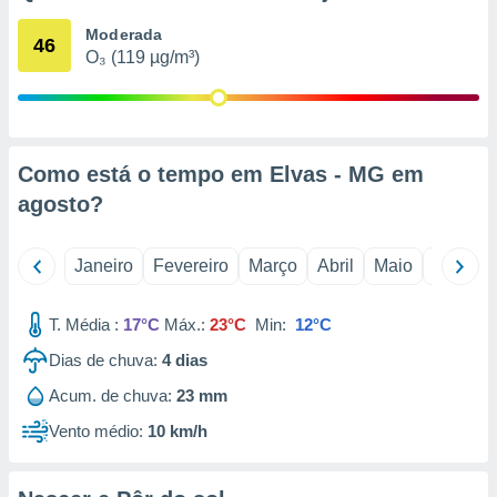
o qual se
Moderada
ara tal,
46
O₃ (119 µg/m³)
 o seu
to ou opor-
essamento
m qualquer
ando em “
 ou na
Como está o tempo em Elvas - MG em
agosto
?
 Cookies
te.
Janeiro
Fevereiro
Março
Abril
Maio
Junho
 nossos
s o
T. Média :
17°C
Máx.:
23°C
Min:
12°C
o de
Dias de chuva:
4
dias
Acum. de chuva:
23 mm
e/ou aceder
ões num
Vento médio:
10 km/h
utilizar
ados para
publicidade,