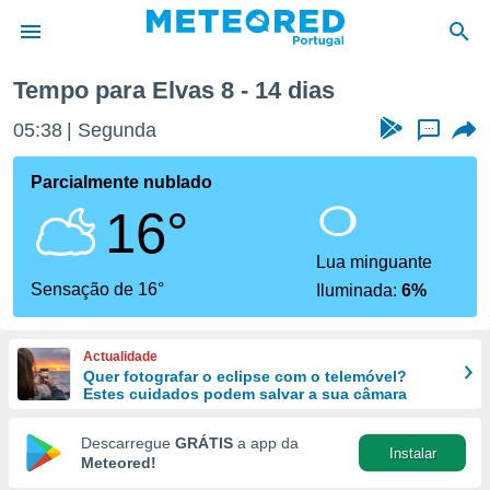
Tempo para Elvas 8 - 14 dias
de
05:38
Segunda
...
 da
empo.pt) foi
Parcialmente nublado
or
16°
is para
e as
 fornecidas
Lua minguante
 qualidade.
Sensação de 16°
Iluminada:
6%
r a este
s das
opções:
Actualidade
Quer fotografar o eclipse com o telemóvel?
ookies e
Estes cuidados podem salvar a sua câmara
 forma
Descarregue
GRÁTIS
a app da
Instalar
e digital
Meteored!
da,