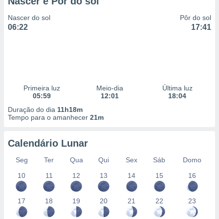
Nascer e Pôr do sol
 para
Nascer do sol
Pôr do sol
a, utilizar
06:22
17:41
selecionar
a, criar
personalizar
tilizar
selecionar
Primeira luz
Meio-dia
Última luz
05:59
12:01
18:04
dos, medir
nho da
Duração do dia
11h18m
Tempo para o amanhecer
21m
, medir o
o dos
Calendário Lunar
r os
ravés de
Seg
Ter
Qua
Qui
Sex
Sáb
Domo
s ou
s de dados
10
11
12
13
14
15
16
es fontes,
 e melhorar
17
18
19
20
21
22
23
ilizar dados
ara