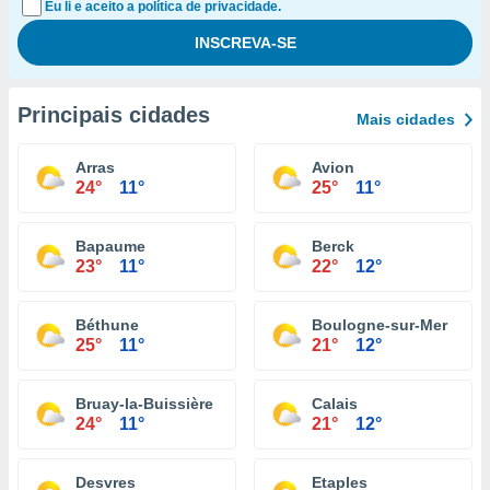
Eu li e aceito a política de privacidade.
Principais cidades
Mais cidades
Arras
Avion
24°
11°
25°
11°
Bapaume
Berck
23°
11°
22°
12°
Béthune
Boulogne-sur-Mer
25°
11°
21°
12°
Bruay-la-Buissière
Calais
24°
11°
21°
12°
Desvres
Etaples