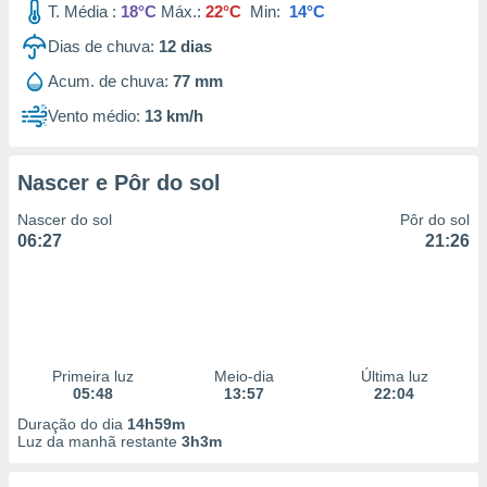
T. Média :
18°C
Máx.:
22°C
Min:
14°C
 para
Dias de chuva:
12
dias
a, utilizar
selecionar
Acum. de chuva:
77 mm
Vento médio:
13 km/h
a, criar
personalizar
tilizar
selecionar
Nascer e Pôr do sol
Nascer do sol
Pôr do sol
dos, medir
06:27
21:26
nho da
, medir o
o dos
r os
ravés de
s ou
Primeira luz
Meio-dia
Última luz
s de dados
05:48
13:57
22:04
es fontes,
Duração do dia
14h59m
 e melhorar
Luz da manhã restante
3h3m
ilizar dados
ara