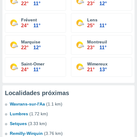
22°
11°
23°
12°
Frévent
Lens
24°
11°
25°
11°
Marquise
Montreuil
22°
12°
23°
11°
Saint-Omer
Wimereux
24°
11°
21°
13°
Localidades próximas
Wavrans-sur-l'Aa
(1.1 km)
Lumbres
(1.72 km)
Setques
(3.33 km)
Remilly-Wirquin
(3.76 km)