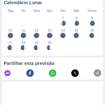
conteúdos.
Calendário Lunar
Seg
Ter
Qua
Qui
Sex
Sáb
Domo
ção
7
8
9
ão através
de
,
10
11
12
13
14
15
16
 e
17
18
19
20
dos,
publicidade
s, estudos
a e
mento de
Partilhar esta previsão
ossos 1199
eiros