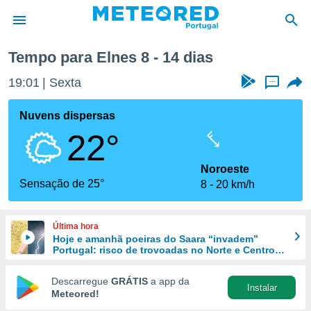
Próxima semana
Tempo para Elnes 8 - 14 dias
de
19:01
Sexta
...
 da
empo.pt) foi
Nuvens dispersas
or
22°
is para
e as
 fornecidas
Noroeste
 qualidade.
Sensação de 25°
8
20 km/h
r a este
s das
opções:
Última hora
Hoje e amanhã poeiras do Saara “invadem”
ookies e
Portugal: risco de trovoadas no Norte e Centro
 forma
aumenta
Descarregue
GRÁTIS
a app da
Instalar
e digital
Meteored!
da,