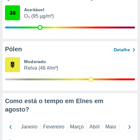
o qual se
Aceitável
ara tal,
38
O₃ (95 µg/m³)
 o seu
to ou opor-
essamento
m qualquer
ando em “
 ou na
Pólen
Detalhe
 Cookies
Moderado
te.
Relva (46 #/m³)
 nossos
s o
o de
Como está o tempo em Elnes em
agosto
?
e/ou aceder
ões num
utilizar
Janeiro
Fevereiro
Março
Abril
Maio
Junho
ados para
publicidade,