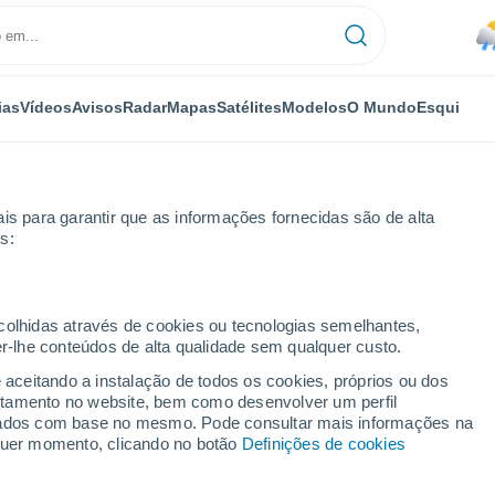
ias
Vídeos
Avisos
Radar
Mapas
Satélites
Modelos
O Mundo
Esqui
is para garantir que as informações fornecidas são de alta
s:
lifte Neustift
ecolhidas através de cookies ou tecnologias semelhantes,
er-lhe conteúdos de alta qualidade sem qualquer custo.
stift
e aceitando a instalação de todos os cookies, próprios ou dos
rtamento no website, bem como desenvolver um perfil
...
lizados com base no mesmo. Pode consultar mais informações na
lquer momento, clicando no botão
Definições de cookies
Por horas
Chuva fraca nas próximas horas