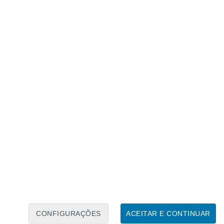
Calendário Lunar
Seg
Ter
Qua
Qui
Sex
Sáb
Domo
7
8
9
10
11
12
13
14
15
16
17
18
19
20
CONFIGURAÇÕES
ACEITAR E CONTINUAR