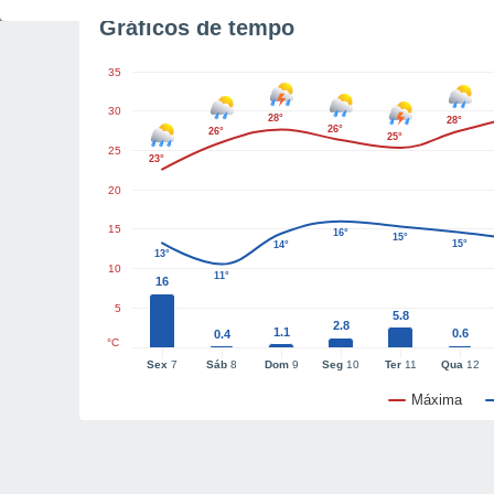
Gráficos de tempo
35
30
28°
28°
26°
26°
25°
25
23°
20
15
16°
15°
15°
14°
13°
10
11°
16
5
5.8
2.8
1.1
0.6
0.4
°C
Sex
7
Sáb
8
Dom
9
Seg
10
Ter
11
Qua
12
Máxima