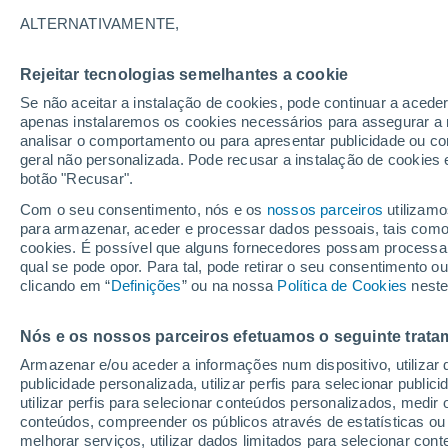
19°
ALTERNATIVAMENTE,
Rejeitar tecnologias semelhantes a cookie
90%
Se não aceitar a instalação de cookies, pode continuar a acede
Sensação de 19°
0.8 mm
apenas instalaremos os cookies necessários para assegurar a 
analisar o comportamento ou para apresentar publicidade ou co
geral não personalizada. Pode recusar a instalação de cookies 
botão "Recusar".
Última hora
Hoje e amanhã poeiras do Saara “invadem”
Com o seu consentimento, nós e os
nossos parceiros
utilizamo
Portugal: risco de trovoadas no Norte e Centr
para armazenar, aceder e processar dados pessoais, tais como a
aumenta
cookies. É possível que alguns fornecedores possam processa
O Tempo 1 - 7 Dias
Radar de Chuva
Atualidade
Ma
qual se pode opor. Para tal, pode retirar o seu consentimento 
clicando em “
Definições
” ou na nossa
Política de Cookies
neste
Nós e os nossos parceiros efetuamos o seguinte trata
Amanhã
Domingo
S
Hoje
Armazenar e/ou aceder a informações num dispositivo, utilizar da
8 Ago.
9 Ago.
7 Ago.
publicidade personalizada, utilizar perfis para selecionar public
utilizar perfis para selecionar conteúdos personalizados, med
conteúdos, compreender os públicos através de estatísticas ou
melhorar serviços, utilizar dados limitados para selecionar cont
40%
40%
90%