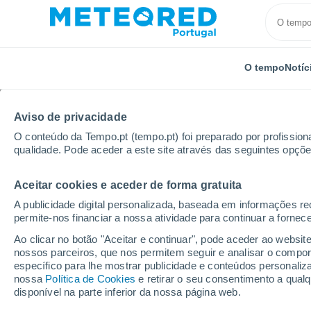
O tempo
Notíc
Aviso de privacidade
O conteúdo da Tempo.pt (tempo.pt) foi preparado por profissiona
qualidade. Pode aceder a este site através das seguintes opçõe
Aceitar cookies e aceder de forma gratuita
Início
Áustria
Estado da federeção de Tirol
Elfer
A publicidade digital personalizada, baseada em informações r
permite-nos financiar a nossa atividade para continuar a fornec
Tempo em Elferlifte Neu
Ao clicar no botão "Aceitar e continuar", pode aceder ao websit
nossos parceiros, que nos permitem seguir e analisar o compo
17:51
Sexta
específico para lhe mostrar publicidade e conteúdos persona
nossa
Política de Cookies
e retirar o seu consentimento a qua
disponível na parte inferior da nossa página web.
Chuva fraca