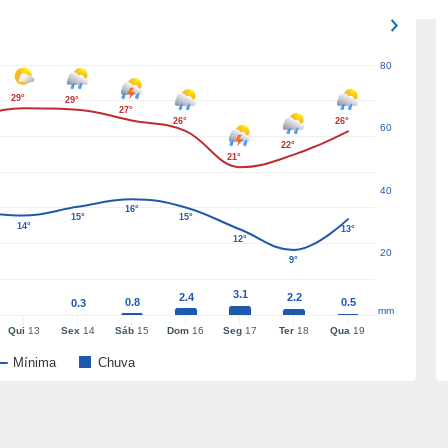
80
29°
29°
27°
26°
26°
60
22°
21°
40
16°
15°
15°
14°
13°
12°
20
9°
3.1
2.4
2.2
0.8
0.5
0.3
mm
Qui
13
Sex
14
Sáb
15
Dom
16
Seg
17
Ter
18
Qua
19
Mínima
Chuva