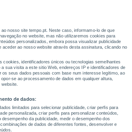
Boletim de neve
Pistas abertas
Elevadores
0 / 3
0 / 4
r ao nosso site tempo.pt. Neste caso, informamo-lo de que
Km esquiáveis
Neve
navegação no website, mas não utilizaremos cookies para
0 / 7
-
nteúdos personalizados, embora possa visualizar publicidade
e aceder ao nosso website através desta assinatura, clicando no
s cookies, identificadores únicos ou tecnologias semelhantes
o
 sua visita a este sitio Web, endereços IP e identificadores de
r os seus dados pessoais com base num interesse legítimo, ao
pas de chuva
Satélites
Modelos
ou opor-se ao processamento de dados em qualquer altura,
 website.
mento de dados:
egunda
Terça
Quarta
Quinta
dos limitados para selecionar publicidade, criar perfis para
10 Ago.
11 Ago.
12 Ago.
13 Ago.
idade personalizada, criar perfis para personalizar conteúdos,
ir o desempenho da publicidade, medir o desempenho dos
 combinações de dados de diferentes fontes, desenvolver e
eúdos.
90%
90%
70%