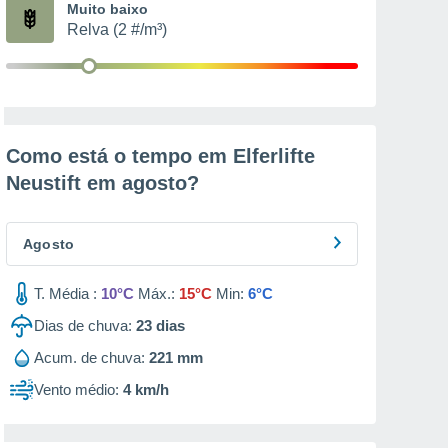
Muito baixo
Relva (2 #/m³)
Como está o tempo em Elferlifte
Neustift em
agosto
?
Agosto
T. Média :
10°C
Máx.:
15°C
Min:
6°C
Dias de chuva:
23
dias
Acum. de chuva:
221 mm
Vento médio:
4 km/h