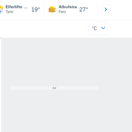
Elferlifte Neustift
Albufeira
Lisboa
19°
27°
Tyrol
Faro
Lisboa
°C