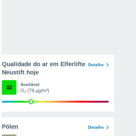
Qualidade do ar em Elferlifte
Detalhe
Neustift hoje
Aceitável
32
O₃ (79 µg/m³)
Pólen
Detalhe