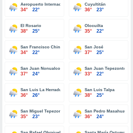
Aeropuerto Internacional de El Salvador
Cuyultitán
34°
22°
36°
23°
El Rosario
Olocuilta
38°
25°
35°
22°
San Francisco Chinameca
San José
34°
22°
37°
25°
San Juan Nonualco
San Juan Tepezontes
37°
24°
33°
22°
San Luis La Herradura
San Luis Talpa
36°
26°
38°
25°
San Miguel Tepezontes
San Pedro Masahuat
35°
23°
36°
24°
San Rafael Obrajuelo
Santa María Ostuma