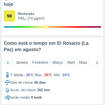
o qual se
hoje
ara tal,
 o seu
Moderada
59
to ou opor-
PM₁₀ (74 µg/m³)
essamento
m qualquer
ando em “
 ou na
Como está o tempo em El Rosario (La
 Cookies
te.
Paz) em
agosto
?
 nossos
Janeiro
Fevereiro
Março
Abril
Maio
Junho
s o
T. Média :
26°C
Máx.:
29°C
Min:
24°C
o de
Dias de chuva:
26
dias
e/ou aceder
Acum. de chuva:
252 mm
ões num
utilizar
Vento médio:
6 km/h
ados para
publicidade,