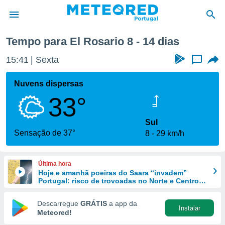
Próxima semana
Tempo para El Rosario 8 - 14 dias
de
15:41
Sexta
...
 da
empo.pt) foi
Nuvens dispersas
or
33°
is para
e as
 fornecidas
Sul
 qualidade.
Sensação de 37°
8
29 km/h
r a este
s das
opções:
Última hora
Hoje e amanhã poeiras do Saara “invadem”
ookies e
Portugal: risco de trovoadas no Norte e Centro
 forma
aumenta
Descarregue
GRÁTIS
a app da
Instalar
e digital
Meteored!
da,