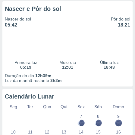
 para
Nascer e Pôr do sol
a, utilizar
Nascer do sol
Pôr do sol
selecionar
05:42
18:21
a, criar
personalizar
tilizar
selecionar
dos, medir
Primeira luz
Meio-dia
Última luz
nho da
05:19
12:01
18:43
, medir o
Duração do dia
12h39m
o dos
Luz da manhã restante
3h2m
r os
ravés de
Calendário Lunar
s ou
Seg
Ter
Qua
Qui
Sex
Sáb
Domo
s de dados
es fontes,
7
8
9
 e melhorar
ilizar dados
ara
10
11
12
13
14
15
16