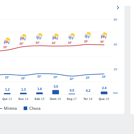
60
35°
35°
34°
34°
34°
34°
40
33°
20
23°
23°
23°
23°
23°
23°
22°
3.5
2.4
1.6
1.2
1.3
0.5
0.2
mm
Qui
13
Sex
14
Sáb
15
Dom
16
Seg
17
Ter
18
Qua
19
Mínima
Chuva