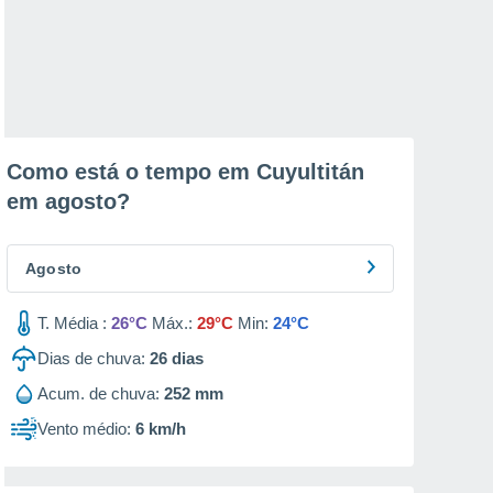
Como está o tempo em Cuyultitán
em
agosto
?
Agosto
T. Média :
26°C
Máx.:
29°C
Min:
24°C
Dias de chuva:
26
dias
Acum. de chuva:
252 mm
Vento médio:
6 km/h