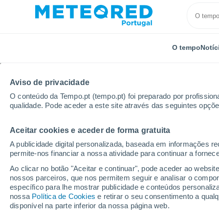
O tempo
Notíc
Aviso de privacidade
O conteúdo da Tempo.pt (tempo.pt) foi preparado por profissiona
qualidade. Pode aceder a este site através das seguintes opçõe
Aceitar cookies e aceder de forma gratuita
Início
El Salvador
Departamento de La Paz
Cuy
A publicidade digital personalizada, baseada em informações r
permite-nos financiar a nossa atividade para continuar a fornec
Tempo em Cuyultitán
Ao clicar no botão "Aceitar e continuar", pode aceder ao websit
nossos parceiros, que nos permitem seguir e analisar o compo
17:08
Sexta
específico para lhe mostrar publicidade e conteúdos persona
nossa
Política de Cookies
e retirar o seu consentimento a qua
disponível na parte inferior da nossa página web.
Nuvens dispersas