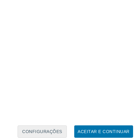
Calendário Lunar
Seg
Ter
Qua
Qui
Sex
Sáb
Domo
7
8
9
10
11
12
13
14
15
16
17
18
19
20
CONFIGURAÇÕES
ACEITAR E CONTINUAR