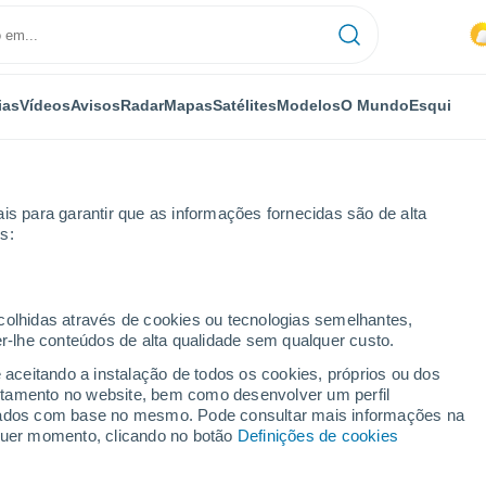
ias
Vídeos
Avisos
Radar
Mapas
Satélites
Modelos
O Mundo
Esqui
is para garantir que as informações fornecidas são de alta
s:
ultitán
ecolhidas através de cookies ou tecnologias semelhantes,
er-lhe conteúdos de alta qualidade sem qualquer custo.
e aceitando a instalação de todos os cookies, próprios ou dos
rtamento no website, bem como desenvolver um perfil
...
lizados com base no mesmo. Pode consultar mais informações na
lquer momento, clicando no botão
Definições de cookies
Por horas
Chuva fraca nas próximas horas