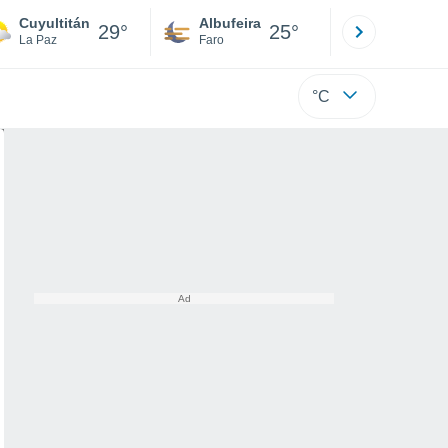
Cuyultitán
Albufeira
Lisboa
29°
25°
La Paz
Faro
Lisboa
°C