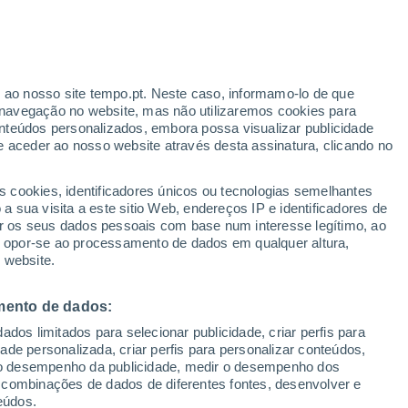
r ao nosso site tempo.pt. Neste caso, informamo-lo de que
h
navegação no website, mas não utilizaremos cookies para
nteúdos personalizados, embora possa visualizar publicidade
e aceder ao nosso website através desta assinatura, clicando no
s cookies, identificadores únicos ou tecnologias semelhantes
o
 sua visita a este sitio Web, endereços IP e identificadores de
r os seus dados pessoais com base num interesse legítimo, ao
adar de Chuva
Satélites
Modelos
ou opor-se ao processamento de dados em qualquer altura,
 website.
mento de dados:
egunda
Terça
Quarta
Quinta
dos limitados para selecionar publicidade, criar perfis para
10 Ago.
11 Ago.
12 Ago.
13 Ago.
idade personalizada, criar perfis para personalizar conteúdos,
ir o desempenho da publicidade, medir o desempenho dos
 combinações de dados de diferentes fontes, desenvolver e
eúdos.
60%
90%
70%
70%