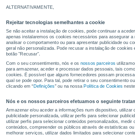
30°
ALTERNATIVAMENTE,
Rejeitar tecnologias semelhantes a cookie
Sul
Se não aceitar a instalação de cookies, pode continuar a acede
Sensação de 33°
7
-
23 km/
apenas instalaremos os cookies necessários para assegurar a 
analisar o comportamento ou para apresentar publicidade ou co
geral não personalizada. Pode recusar a instalação de cookies 
botão "Recusar".
Última hora
Hoje e amanhã poeiras do Saara “invadem”
Com o seu consentimento, nós e os
nossos parceiros
utilizamo
Portugal: risco de trovoadas no Norte e Centr
para armazenar, aceder e processar dados pessoais, tais como a
aumenta
cookies. É possível que alguns fornecedores possam processa
O Tempo 1 - 7 Dias
Atualidade
Mapas de chuva
R
qual se pode opor. Para tal, pode retirar o seu consentimento 
clicando em “
Definições
” ou na nossa
Política de Cookies
neste
Nós e os nossos parceiros efetuamos o seguinte trata
Amanhã
Domingo
S
Hoje
Armazenar e/ou aceder a informações num dispositivo, utilizar da
8 Ago.
9 Ago.
7 Ago.
publicidade personalizada, utilizar perfis para selecionar public
utilizar perfis para selecionar conteúdos personalizados, med
conteúdos, compreender os públicos através de estatísticas ou
melhorar serviços, utilizar dados limitados para selecionar cont
70%
40%
70%