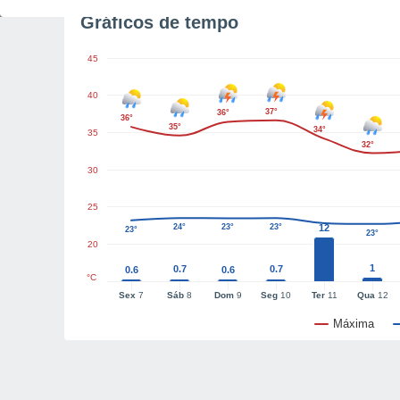
Gráficos de tempo
45
40
37°
36°
36°
35°
34°
35
32°
30
25
24°
23°
23°
12
23°
23°
20
1
0.7
0.7
0.6
0.6
°C
Sex
7
Sáb
8
Dom
9
Seg
10
Ter
11
Qua
12
Máxima