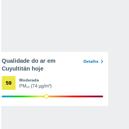
Qualidade do ar em
Detalhe
Cuyultitán hoje
Moderada
59
PM₁₀ (74 µg/m³)