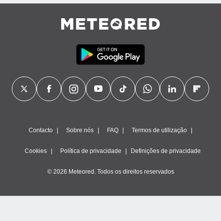
ão através
de
,
 e
dos,
publicidade
s, estudos
a e
mento de
ossos 1199
Contacto
Sobre nós
FAQ
Termos de utilização
eiros
Cookies
Política de privacidade
Definições de privacidade
© 2026 Meteored. Todos os direitos reservados