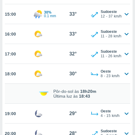
, permite-
Sudoeste
30%
ar a nossa
33°
15:00
0.1 mm
12
-
37
km/h
ara
ACEITAR
 fornecer-
E
os de alta
Sudoeste
CONTINUAR
33°
16:00
sem
11
-
28
km/h
sto.
CONFIGURAÇÕES
o botão
Sudoeste
32°
17:00
11
-
26
km/h
ontinuar",
r ao
itando a
Oeste
30°
18:00
de todos os
8
-
23
km/h
óprios ou
parceiros,
Pôr-do-sol às
18h20m
rmitem
Última luz às
18:43
lisar o
nto no
em como
Oeste
29°
19:00
 um perfil
4
-
15
km/h
para lhe
licidade e
Sudoeste
28°
20:00