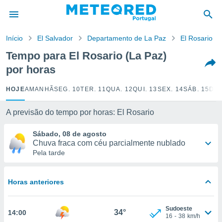
de
Início
El Salvador
Departamento de La Paz
El Rosario
 da
empo.pt) foi
Tempo para El Rosario (La Paz)
or
por horas
is para
e as
 fornecidas
HOJE
AMANHÃ
SEG. 10
TER. 11
QUA. 12
QUI. 13
SEX. 14
SÁB. 15
DOM
 qualidade.
r a este
A previsão do tempo por horas: El Rosario
s das
opções:
Sábado, 08 de agosto
Chuva fraca com céu parcialmente nublado
ookies e
Pela tarde
 forma
e digital
Horas anteriores
da,
m
 recolhidas
Sudoeste
34°
14:00
cookies ou
16
-
38
km/h