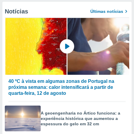
to ou opor-
essamento
Notícias
Últimas notícias
m qualquer
ando em “
 ou na
 Cookies
te.
 nossos
s o
o de
40 ºC à vista em algumas zonas de Portugal na
próxima semana: calor intensificará a partir de
e/ou aceder
quarta-feira, 12 de agosto
ões num
utilizar
ados para
A geoengenharia no Ártico funciona: a
publicidade,
experiência histórica que aumentou a
 para
espessura do gelo em 32 cm
a, utilizar