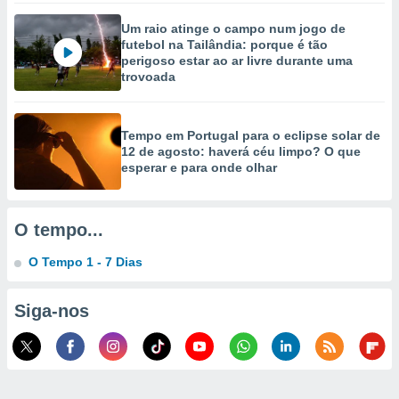
selecionar
Um raio atinge o campo num jogo de
futebol na Tailândia: porque é tão
a, criar
perigoso estar ao ar livre durante uma
personalizar
trovoada
tilizar
selecionar
dos, medir
Tempo em Portugal para o eclipse solar de
nho da
12 de agosto: haverá céu limpo? O que
, medir o
esperar e para onde olhar
o dos
r os
O tempo...
ravés de
s ou
O Tempo 1 - 7 Dias
s de dados
es fontes,
 e melhorar
Siga-nos
ilizar dados
ara
conteúdos.
ção