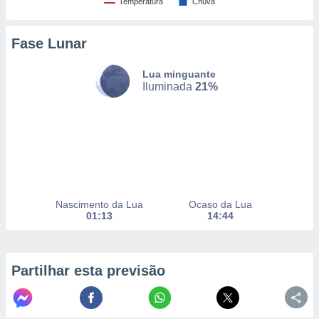
Temperatura
Chuva
Fase Lunar
nto, nós e
arceiros
cookies,
Lua minguante
ores únicos
Iluminada
21%
ias
s para
 aceder e
dados
ais como a
 este sitio
eços IP e
ores de
Nascimento da Lua
Ocaso da Lua
possível
01:13
14:44
es possam
os seus
oais com
Partilhar esta previsão
nteresse
o qual se
ara tal,
 o seu