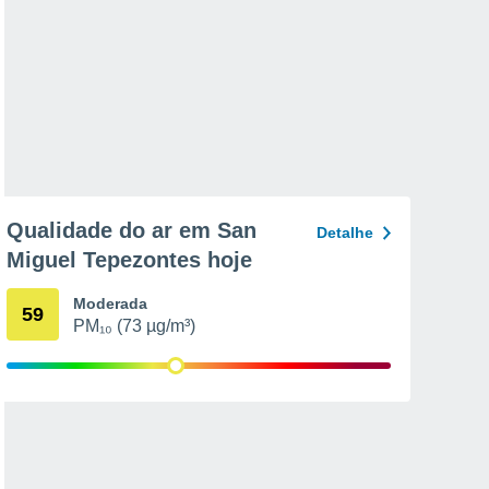
Qualidade do ar em San
Detalhe
Miguel Tepezontes hoje
Moderada
59
PM₁₀ (73 µg/m³)