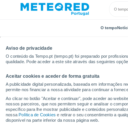
O tempo
Notíc
Aviso de privacidade
O conteúdo da Tempo.pt (tempo.pt) foi preparado por profissiona
qualidade. Pode aceder a este site através das seguintes opçõe
Aceitar cookies e aceder de forma gratuita
Início
El Salvador
Departamento de La Paz
San
A publicidade digital personalizada, baseada em informações r
permite-nos financiar a nossa atividade para continuar a fornec
Tempo em San Miguel 
Ao clicar no botão "Aceitar e continuar", pode aceder ao websit
nossos parceiros, que nos permitem seguir e analisar o compo
23:58
Sexta
específico para lhe mostrar publicidade e conteúdos persona
nossa
Política de Cookies
e retirar o seu consentimento a qua
disponível na parte inferior da nossa página web.
Nuvens dispersas