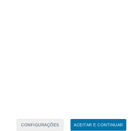
Calendário Lunar
Seg
Ter
Qua
Qui
Sex
Sáb
Domo
7
8
9
10
11
12
13
14
15
16
17
18
19
20
CONFIGURAÇÕES
ACEITAR E CONTINUAR