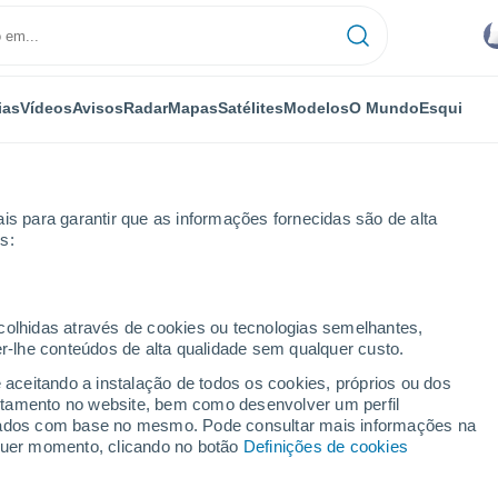
ias
Vídeos
Avisos
Radar
Mapas
Satélites
Modelos
O Mundo
Esqui
is para garantir que as informações fornecidas são de alta
s:
 Miguel Tepezontes
ecolhidas através de cookies ou tecnologias semelhantes,
er-lhe conteúdos de alta qualidade sem qualquer custo.
Tepezontes
e aceitando a instalação de todos os cookies, próprios ou dos
rtamento no website, bem como desenvolver um perfil
...
lizados com base no mesmo. Pode consultar mais informações na
lquer momento, clicando no botão
Definições de cookies
Por horas
Intervalos nublados nas
próximas horas