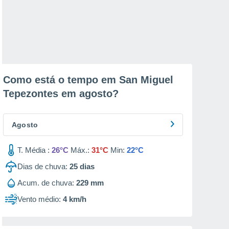
Como está o tempo em San Miguel
Tepezontes em
agosto
?
Agosto
T. Média :
26°C
Máx.:
31°C
Min:
22°C
Dias de chuva:
25
dias
Acum. de chuva:
229 mm
Vento médio:
4 km/h