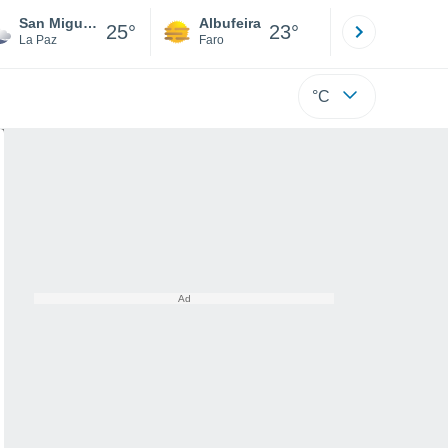
San Miguel Tepezontes
Albufeira
Lisboa
25°
23°
La Paz
Faro
Lisboa
°C