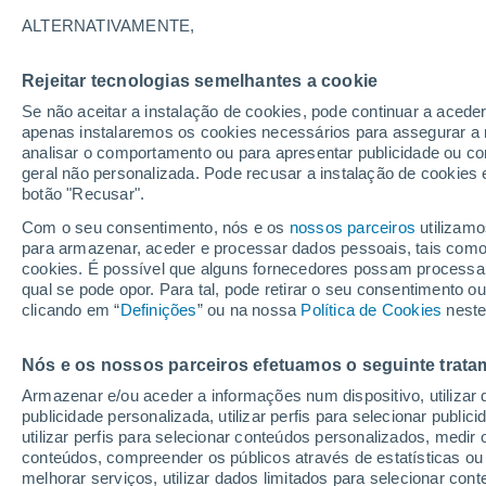
25°
ALTERNATIVAMENTE,
Rejeitar tecnologias semelhantes a cookie
Lua mingu
Se não aceitar a instalação de cookies, pode continuar a acede
Iluminada
Sensação de 25°
apenas instalaremos os cookies necessários para assegurar a 
analisar o comportamento ou para apresentar publicidade ou co
geral não personalizada. Pode recusar a instalação de cookies 
botão "Recusar".
Última hora
Hoje e amanhã poeiras do Saara “invadem”
Com o seu consentimento, nós e os
nossos parceiros
utilizamo
Portugal: risco de trovoadas no Norte e Centr
para armazenar, aceder e processar dados pessoais, tais como a
aumenta
cookies. É possível que alguns fornecedores possam processa
O Tempo 1 - 7 Dias
Atualidade
Mapas de nuvens
qual se pode opor. Para tal, pode retirar o seu consentimento 
clicando em “
Definições
” ou na nossa
Política de Cookies
neste
Nós e os nossos parceiros efetuamos o seguinte trata
Amanhã
Domingo
S
Hoje
Armazenar e/ou aceder a informações num dispositivo, utilizar da
8 Ago.
9 Ago.
7 Ago.
publicidade personalizada, utilizar perfis para selecionar public
utilizar perfis para selecionar conteúdos personalizados, med
conteúdos, compreender os públicos através de estatísticas ou
melhorar serviços, utilizar dados limitados para selecionar cont
80%
40%
50%