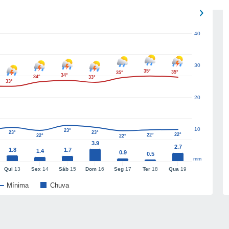
40
30
35°
35°
35°
34°
34°
33°
33°
20
10
23°
23°
23°
22°
22°
22°
22°
3.9
2.7
1.8
1.7
1.4
0.9
0.5
mm
Qui
13
Sex
14
Sáb
15
Dom
16
Seg
17
Ter
18
Qua
19
Mínima
Chuva