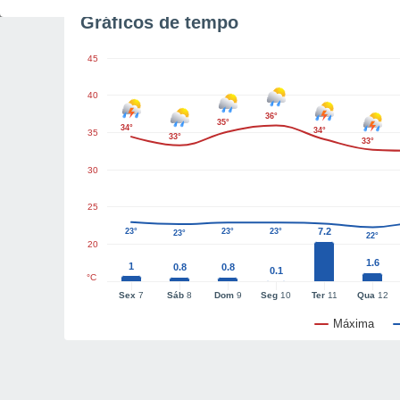
Gráficos de tempo
45
40
36°
35°
34°
34°
35
33°
33°
30
25
7.2
23°
23°
23°
23°
22°
20
1.6
1
0.8
0.8
0.1
°C
Sex
7
Sáb
8
Dom
9
Seg
10
Ter
11
Qua
12
Máxima