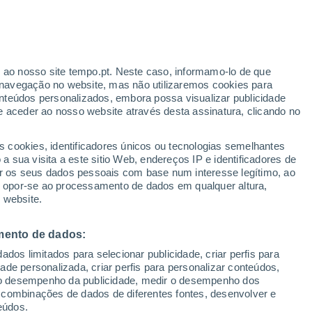
ante
r ao nosso site tempo.pt. Neste caso, informamo-lo de que
:
31%
navegação no website, mas não utilizaremos cookies para
nteúdos personalizados, embora possa visualizar publicidade
e aceder ao nosso website através desta assinatura, clicando no
s cookies, identificadores únicos ou tecnologias semelhantes
o
 sua visita a este sitio Web, endereços IP e identificadores de
r os seus dados pessoais com base num interesse legítimo, ao
Radar de Chuva
Satélites
Modelos
ou opor-se ao processamento de dados em qualquer altura,
 website.
mento de dados:
egunda
Terça
Quarta
Quinta
dos limitados para selecionar publicidade, criar perfis para
10 Ago.
11 Ago.
12 Ago.
13 Ago.
idade personalizada, criar perfis para personalizar conteúdos,
ir o desempenho da publicidade, medir o desempenho dos
 combinações de dados de diferentes fontes, desenvolver e
eúdos.
60%
90%
80%
70%