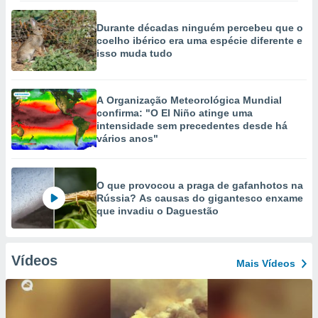
Durante décadas ninguém percebeu que o
coelho ibérico era uma espécie diferente e
isso muda tudo
A Organização Meteorológica Mundial
confirma: "O El Niño atinge uma
intensidade sem precedentes desde há
vários anos"
O que provocou a praga de gafanhotos na
Rússia? As causas do gigantesco enxame
que invadiu o Daguestão
Vídeos
Mais Vídeos