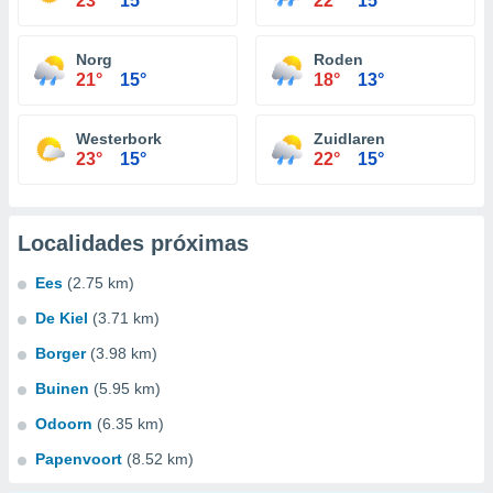
23°
15°
22°
15°
Norg
Roden
21°
15°
18°
13°
Westerbork
Zuidlaren
23°
15°
22°
15°
Localidades próximas
Ees
(2.75 km)
De Kiel
(3.71 km)
Borger
(3.98 km)
Buinen
(5.95 km)
Odoorn
(6.35 km)
Papenvoort
(8.52 km)