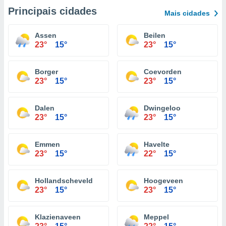
Principais cidades
Mais cidades
Assen
Beilen
23°
15°
23°
15°
Borger
Coevorden
23°
15°
23°
15°
Dalen
Dwingeloo
23°
15°
23°
15°
Emmen
Havelte
23°
15°
22°
15°
Hollandscheveld
Hoogeveen
23°
15°
23°
15°
Klazienaveen
Meppel