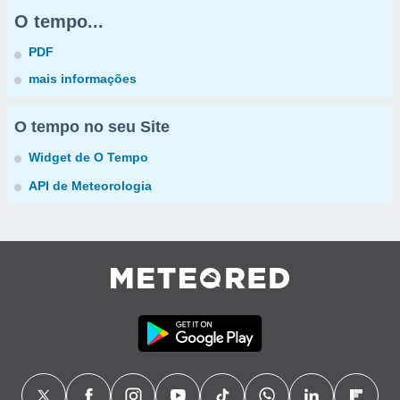
O tempo...
PDF
mais informações
O tempo no seu Site
Widget de O Tempo
API de Meteorologia