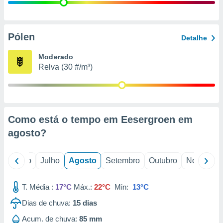
conteúdos.
ção
Pólen
Detalhe
ão através
de
Moderado
,
Relva (30 #/m³)
 e
dos,
publicidade
s, estudos
Como está o tempo em Eesergroen em
a e
mento de
agosto
?
ossos 1199
o
Junho
Julho
Agosto
Setembro
Outubro
Novembro
eiros
T. Média :
17°C
Máx.:
22°C
Min:
13°C
Dias de chuva:
15
dias
Acum. de chuva:
85 mm