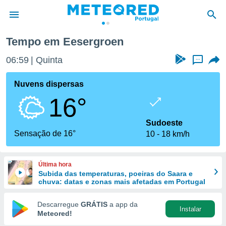
Tempo em Eesergroen
de
06:59
Quinta
...
 da
empo.pt) foi
Nuvens dispersas
or
16°
is para
e as
 fornecidas
Sudoeste
 qualidade.
Sensação de 16°
10
18 km/h
r a este
s das
opções:
Última hora
Subida das temperaturas, poeiras do Saara e
ookies e
chuva: datas e zonas mais afetadas em Portugal
 forma
Descarregue
GRÁTIS
a app da
Instalar
e digital
Meteored!
da,