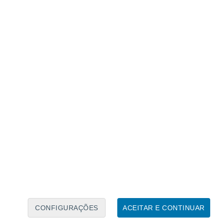
Calendário Lunar
Seg
Ter
Qua
Qui
Sex
Sáb
Domo
7
8
9
10
11
12
13
14
15
16
17
18
19
20
CONFIGURAÇÕES
ACEITAR E CONTINUAR