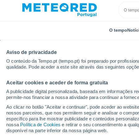
O tempo
Notíc
Aviso de privacidade
O conteúdo da Tempo.pt (tempo.pt) foi preparado por profissiona
qualidade. Pode aceder a este site através das seguintes opçõe
Aceitar cookies e aceder de forma gratuita
Início
Holanda
Drente
De Kiel
A publicidade digital personalizada, baseada em informações r
permite-nos financiar a nossa atividade para continuar a fornec
Tempo em De Kiel
Ao clicar no botão "Aceitar e continuar", pode aceder ao websit
nossos parceiros, que nos permitem seguir e analisar o compo
16:53
Sexta
específico para lhe mostrar publicidade e conteúdos persona
nossa
Política de Cookies
e retirar o seu consentimento a qua
disponível na parte inferior da nossa página web.
Chuva fraca