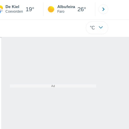
De Kiel
Albufeira
Lisboa
19°
26°
Coevorden
Faro
Lisboa
°C