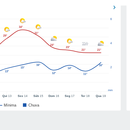
6
34°
31°
29°
4
24°
23°
21°
21°
16°
16°
2
15°
14°
13°
12°
11°
mm
Qui
13
Sex
14
Sáb
15
Dom
16
Seg
17
Ter
18
Qua
19
Mínima
Chuva