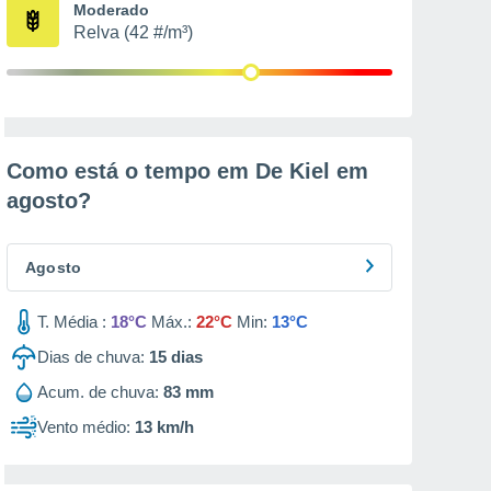
Moderado
Relva (42 #/m³)
Como está o tempo em De Kiel em
agosto
?
Agosto
T. Média :
18°C
Máx.:
22°C
Min:
13°C
Dias de chuva:
15
dias
Acum. de chuva:
83 mm
Vento médio:
13 km/h