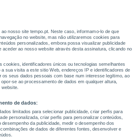
r ao nosso site tempo.pt. Neste caso, informamo-lo de que
navegação no website, mas não utilizaremos cookies para
nteúdos personalizados, embora possa visualizar publicidade
e aceder ao nosso website através desta assinatura, clicando no
s cookies, identificadores únicos ou tecnologias semelhantes
o
 sua visita a este sitio Web, endereços IP e identificadores de
r os seus dados pessoais com base num interesse legítimo, ao
adar de Chuva
Satélites
Modelos
ou opor-se ao processamento de dados em qualquer altura,
 website.
mento de dados:
egunda
Terça
Quarta
Quinta
dos limitados para selecionar publicidade, criar perfis para
10 Ago.
11 Ago.
12 Ago.
13 Ago.
idade personalizada, criar perfis para personalizar conteúdos,
ir o desempenho da publicidade, medir o desempenho dos
 combinações de dados de diferentes fontes, desenvolver e
eúdos.