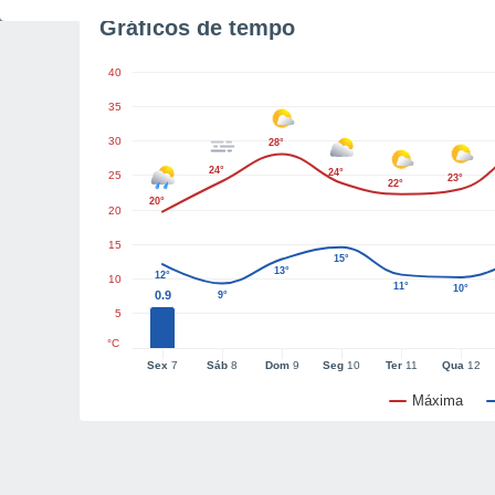
Gráficos de tempo
40
35
30
28°
24°
24°
25
23°
22°
20°
20
15
15°
13°
12°
10
11°
10°
0.9
9°
5
°C
Sex
7
Sáb
8
Dom
9
Seg
10
Ter
11
Qua
12
Máxima