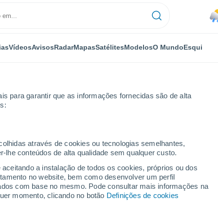
ias
Vídeos
Avisos
Radar
Mapas
Satélites
Modelos
O Mundo
Esqui
is para garantir que as informações fornecidas são de alta
s:
ecolhidas através de cookies ou tecnologias semelhantes,
er-lhe conteúdos de alta qualidade sem qualquer custo.
e aceitando a instalação de todos os cookies, próprios ou dos
rtamento no website, bem como desenvolver um perfil
...
lizados com base no mesmo. Pode consultar mais informações na
lquer momento, clicando no botão
Definições de cookies
Por horas
Chuva fraca nas próximas horas