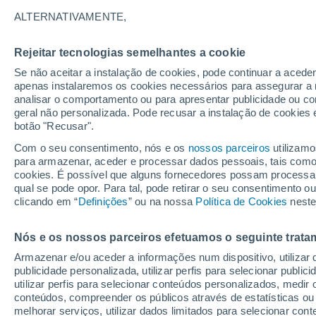
19°
ALTERNATIVAMENTE,
Rejeitar tecnologias semelhantes a cookie
30%
Se não aceitar a instalação de cookies, pode continuar a acede
Sensação de 19°
0.2 mm
apenas instalaremos os cookies necessários para assegurar a 
analisar o comportamento ou para apresentar publicidade ou co
geral não personalizada. Pode recusar a instalação de cookies 
botão "Recusar".
Última hora
Hoje e amanhã poeiras do Saara “invadem”
Com o seu consentimento, nós e os
nossos parceiros
utilizamo
Portugal: risco de trovoadas no Norte e Centr
para armazenar, aceder e processar dados pessoais, tais como a
aumenta
cookies. É possível que alguns fornecedores possam processa
O Tempo 1 - 7 Dias
Atualidade
Mapas de chuva
R
qual se pode opor. Para tal, pode retirar o seu consentimento 
clicando em “
Definições
” ou na nossa
Política de Cookies
neste
Nós e os nossos parceiros efetuamos o seguinte trata
Amanhã
Domingo
S
Hoje
Armazenar e/ou aceder a informações num dispositivo, utilizar da
8 Ago.
9 Ago.
7 Ago.
publicidade personalizada, utilizar perfis para selecionar public
utilizar perfis para selecionar conteúdos personalizados, med
conteúdos, compreender os públicos através de estatísticas ou
melhorar serviços, utilizar dados limitados para selecionar cont
60%