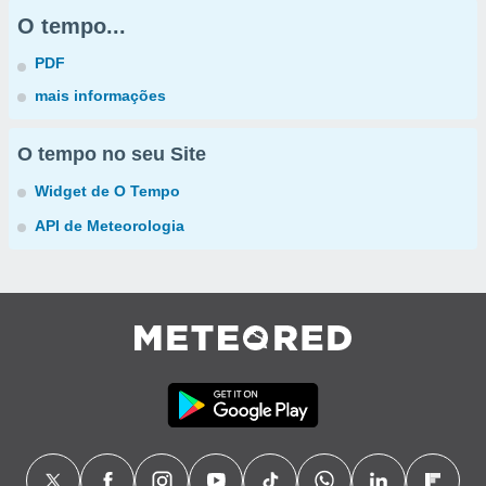
O tempo...
PDF
mais informações
O tempo no seu Site
Widget de O Tempo
API de Meteorologia