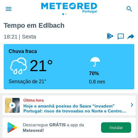
Tempo em Edlbach
de
18:21
Sexta
...
 da
empo.pt) foi
Chuva fraca
or
21°
is para
e as
 fornecidas
70%
 qualidade.
Sensação de 21°
0.8 mm
r a este
s das
opções:
Última hora
Hoje e amanhã poeiras do Saara “invadem”
ookies e
Portugal: risco de trovoadas no Norte e Centro
 forma
aumenta
Descarregue
GRÁTIS
a app da
Instalar
e digital
Meteored!
da,