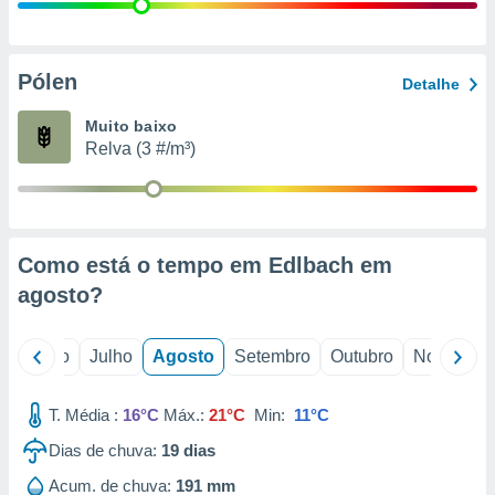
conteúdos.
ção
Pólen
Detalhe
ão através
de
Muito baixo
,
Relva (3 #/m³)
 e
dos,
publicidade
s, estudos
Como está o tempo em Edlbach em
a e
mento de
agosto
?
ossos 1199
o
Junho
Julho
Agosto
Setembro
Outubro
Novembro
eiros
T. Média :
16°C
Máx.:
21°C
Min:
11°C
Dias de chuva:
19
dias
Acum. de chuva:
191 mm