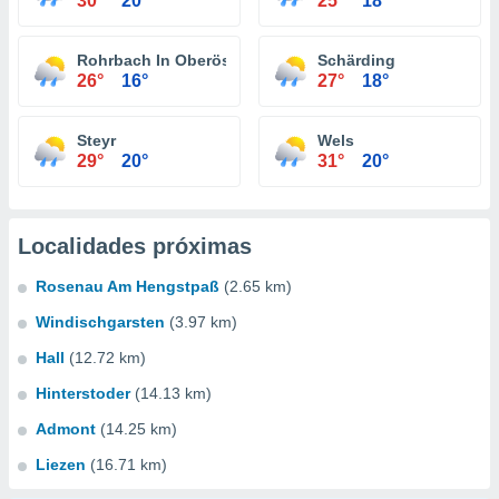
30°
20°
25°
18°
Rohrbach In Oberösterreich
Schärding
26°
16°
27°
18°
Steyr
Wels
29°
20°
31°
20°
Localidades próximas
Rosenau Am Hengstpaß
(2.65 km)
Windischgarsten
(3.97 km)
Hall
(12.72 km)
Hinterstoder
(14.13 km)
Admont
(14.25 km)
Liezen
(16.71 km)