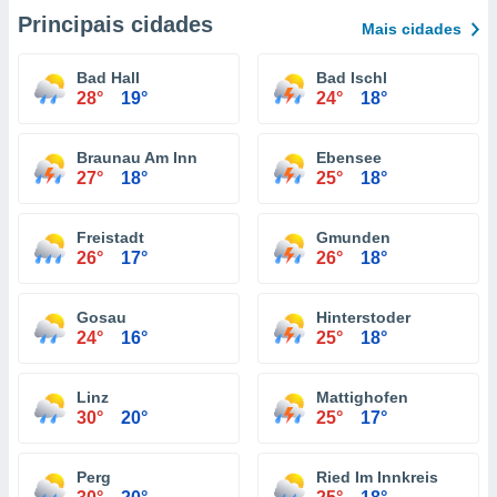
Principais cidades
Mais cidades
Bad Hall
Bad Ischl
28°
19°
24°
18°
Braunau Am Inn
Ebensee
27°
18°
25°
18°
Freistadt
Gmunden
26°
17°
26°
18°
Gosau
Hinterstoder
24°
16°
25°
18°
Linz
Mattighofen
30°
20°
25°
17°
Perg
Ried Im Innkreis