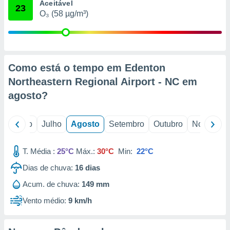
conteúdos.
Aceitável
23
O₃ (58 µg/m³)
ção
ão através
de
,
Como está o tempo em Edenton
 e
Northeastern Regional Airport - NC em
agosto
?
dos,
publicidade
s, estudos
o
Junho
Julho
Agosto
Setembro
Outubro
Novembro
a e
mento de
T. Média :
25°C
Máx.:
30°C
Min:
22°C
ossos 1199
Dias de chuva:
16
dias
eiros
Acum. de chuva:
149 mm
Vento médio:
9 km/h