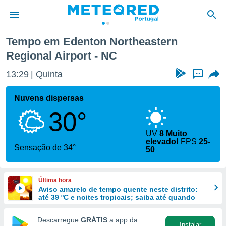
ern Regional Airport
Tempo em Edenton Northeastern
Regional Airport - NC
de
 da
13:29
Quinta
...
empo.pt) foi
or
Nuvens dispersas
is para
e as
30°
 fornecidas
 qualidade.
UV
8 Muito
r a este
elevado!
FPS
25-
Sensação de 34°
s das
50
opções:
ookies e
Última hora
 forma
Aviso amarelo de tempo quente neste distrito:
até 39 ºC e noites tropicais; saiba até quando
e digital
da,
Descarregue
GRÁTIS
a app da
Instalar