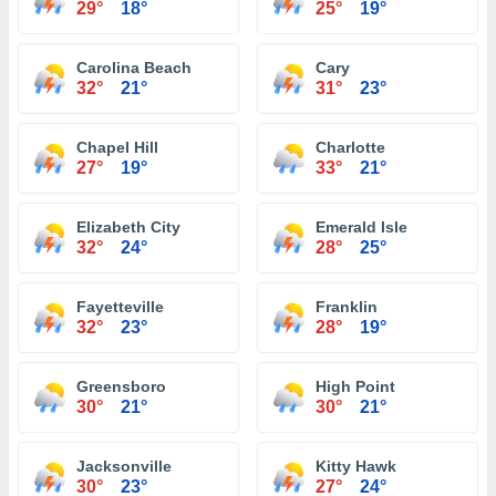
29°
18°
25°
19°
Carolina Beach
Cary
32°
21°
31°
23°
Chapel Hill
Charlotte
27°
19°
33°
21°
Elizabeth City
Emerald Isle
32°
24°
28°
25°
Fayetteville
Franklin
32°
23°
28°
19°
Greensboro
High Point
30°
21°
30°
21°
Jacksonville
Kitty Hawk
30°
23°
27°
24°