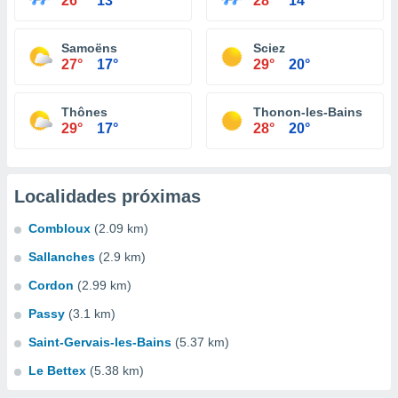
26°
13°
28°
14°
Samoëns
Sciez
27°
17°
29°
20°
Thônes
Thonon-les-Bains
29°
17°
28°
20°
Localidades próximas
Combloux
(2.09 km)
Sallanches
(2.9 km)
Cordon
(2.99 km)
Passy
(3.1 km)
Saint-Gervais-les-Bains
(5.37 km)
Le Bettex
(5.38 km)