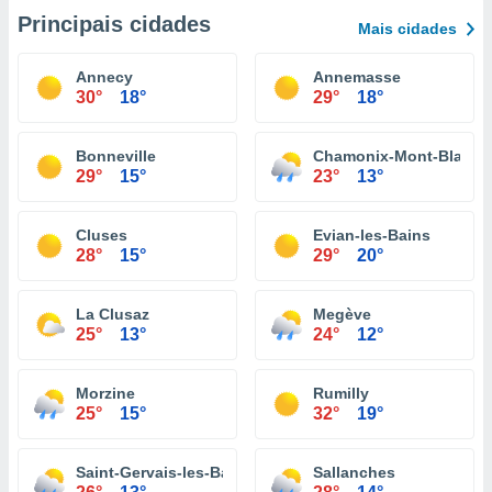
Principais cidades
Mais cidades
Annecy
Annemasse
30°
18°
29°
18°
Bonneville
Chamonix-Mont-Blanc
29°
15°
23°
13°
Cluses
Evian-les-Bains
28°
15°
29°
20°
La Clusaz
Megève
25°
13°
24°
12°
Morzine
Rumilly
25°
15°
32°
19°
Saint-Gervais-les-Bains
Sallanches