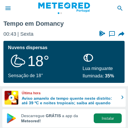
ancy
Tempo em Domancy
de
00:43
Sexta
...
 da
empo.pt) foi
Nuvens dispersas
or
18°
is para
e as
 fornecidas
Lua minguante
 qualidade.
Sensação de 18°
Iluminada:
35%
r a este
s das
opções:
Última hora
Aviso amarelo de tempo quente neste distrito:
ookies e
até 39 ºC e noites tropicais; saiba até quando
 forma
Descarregue
GRÁTIS
a app da
Instalar
e digital
Meteored!
da,