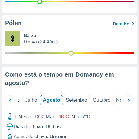
conteúdos.
ção
Pólen
Detalhe
ão através
de
Baixo
,
Relva (24 #/m³)
 e
dos,
publicidade
s, estudos
Como está o tempo em Domancy em
a e
mento de
agosto
?
ossos 1199
o
Junho
Julho
Agosto
Setembro
Outubro
Novembro
eiros
T. Média :
13°C
Máx.:
18°C
Min:
7°C
Dias de chuva:
18
dias
Acum. de chuva:
155 mm