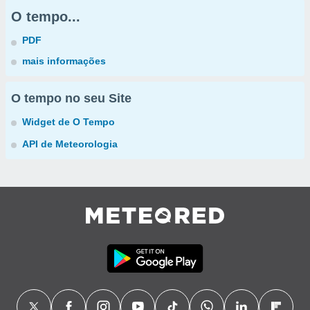
O tempo...
PDF
mais informações
O tempo no seu Site
Widget de O Tempo
API de Meteorologia