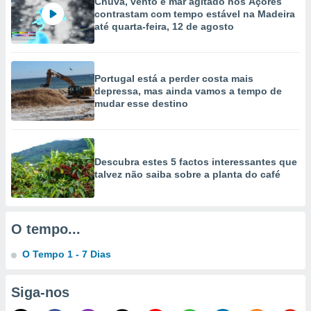
Chuva, vento e mar agitado nos Açores
selecionar
contrastam com tempo estável na Madeira
até quarta-feira, 12 de agosto
a, criar
personalizar
tilizar
selecionar
Portugal está a perder costa mais
depressa, mas ainda vamos a tempo de
dos, medir
mudar esse destino
nho da
, medir o
o dos
Descubra estes 5 factos interessantes que
r os
talvez não saiba sobre a planta do café
ravés de
s ou
s de dados
es fontes,
O tempo...
 e melhorar
ilizar dados
O Tempo 1 - 7 Dias
ara
conteúdos.
Siga-nos
ção