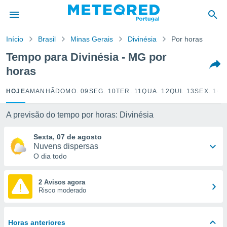
de
Início
Brasil
Minas Gerais
Divinésia
Por horas
 da
empo.pt) foi
Tempo para Divinésia - MG por
or
horas
is para
e as
 fornecidas
HOJE
AMANHÃ
DOMO. 09
SEG. 10
TER. 11
QUA. 12
QUI. 13
SEX. 14
S
 qualidade.
r a este
A previsão do tempo por horas: Divinésia
s das
opções:
Sexta, 07 de agosto
Nuvens dispersas
ookies e
O dia todo
 forma
e digital
2 Avisos agora
Risco moderado
da,
m
 recolhidas
cookies ou
Horas anteriores