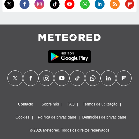
ão através
de
,
 e
dos,
publicidade
s, estudos
a e
mento de
ossos 1199
eiros
Contacto
Sobre nós
FAQ
Termos de utilização
Cookies
Política de privacidade
Definições de privacidade
© 2026 Meteored. Todos os direitos reservados