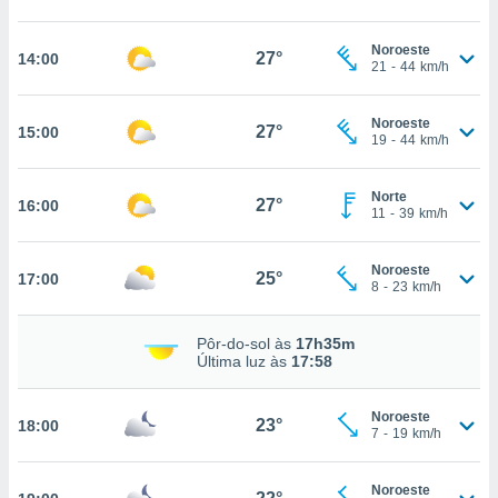
, permite-
ar a nossa
Noroeste
27°
14:00
21
-
44
km/h
ara
ACEITAR
 fornecer-
E
os de alta
CONTINUAR
Noroeste
27°
15:00
sem
19
-
44
km/h
sto.
CONFIGURAÇÕES
o botão
Norte
27°
16:00
ontinuar",
11
-
39
km/h
r ao
itando a
Noroeste
de todos os
25°
17:00
8
-
23
km/h
óprios ou
parceiros,
rmitem
Pôr-do-sol às
17h35m
lisar o
Última luz às
17:58
nto no
em como
Noroeste
 um perfil
23°
18:00
7
-
19
km/h
para lhe
licidade e
Noroeste