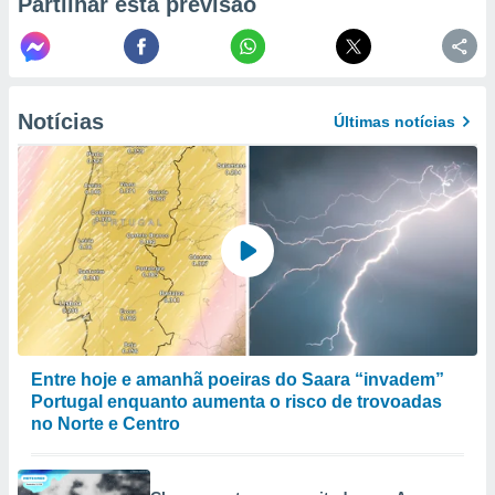
Partilhar esta previsão
to ou opor-
essamento
m qualquer
ando em “
 ou na
Notícias
Últimas notícias
 Cookies
te.
 nossos
s o
o de
e/ou aceder
ões num
Entre hoje e amanhã poeiras do Saara “invadem”
utilizar
Portugal enquanto aumenta o risco de trovoadas
ados para
no Norte e Centro
publicidade,
 para
a, utilizar