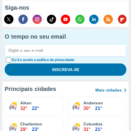
Siga-nos
O tempo no seu email
Eu li e aceito a política de privacidade.
Principais cidades
Mais cidades
Aiken
Anderson
32°
22°
30°
21°
Charleston
Columbia
29°
23°
31°
21°