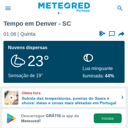
Tempo em Denver - SC
de
01:06
Quinta
...
 da
empo.pt) foi
Nuvens dispersas
or
23°
is para
e as
 fornecidas
Lua minguante
 qualidade.
Sensação de 19°
Iluminada:
44%
r a este
s das
opções:
Última hora
Subida das temperaturas, poeiras do Saara e
ookies e
chuva: datas e zonas mais afetadas em Portugal
 forma
Descarregue
GRÁTIS
la app da
Instalar
e digital
Meteored!
da,