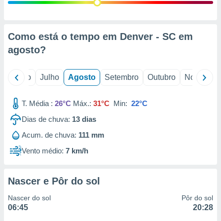
conteúdos.
ção
Como está o tempo em Denver - SC em
ão através
agosto
?
de
,
 e
o
Junho
Julho
Agosto
Setembro
Outubro
Novembro
dos,
publicidade
T. Média :
26°C
Máx.:
31°C
Min:
22°C
s, estudos
Dias de chuva:
13
dias
a e
mento de
Acum. de chuva:
111 mm
Vento médio:
7 km/h
ossos 1199
eiros
Nascer e Pôr do sol
Nascer do sol
Pôr do sol
06:45
20:28