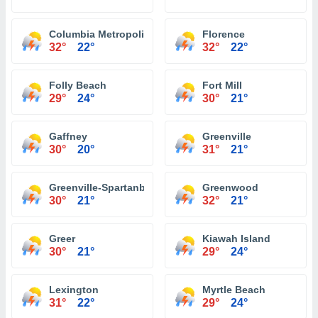
Columbia Metropolitan Airport
Florence
32°
22°
32°
22°
Folly Beach
Fort Mill
29°
24°
30°
21°
Gaffney
Greenville
30°
20°
31°
21°
Greenville-Spartanburg International Airport
Greenwood
30°
21°
32°
21°
Greer
Kiawah Island
30°
21°
29°
24°
Lexington
Myrtle Beach
31°
22°
29°
24°