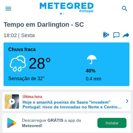
Tempo em Darlington - SC
de
18:02
Sexta
...
 da
empo.pt) foi
Chuva fraca
or
28°
is para
e as
 fornecidas
40%
 qualidade.
Sensação de 32°
0.4 mm
r a este
s das
opções:
Última hora
Hoje e amanhã poeiras do Saara “invadem”
ookies e
Portugal: risco de trovoadas no Norte e Centro
 forma
aumenta
Descarregue
GRÁTIS
a app da
Instalar
e digital
Meteored!
da,