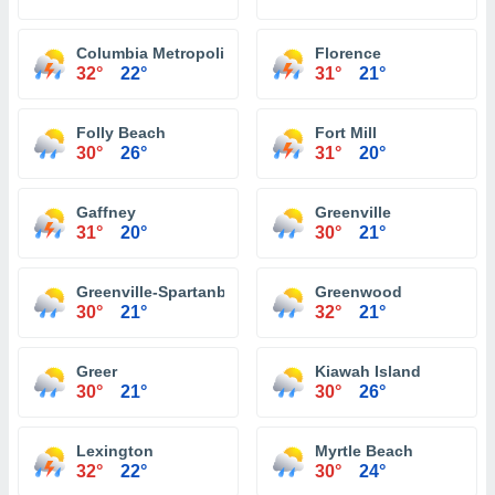
Columbia Metropolitan Airport
Florence
32°
22°
31°
21°
Folly Beach
Fort Mill
30°
26°
31°
20°
Gaffney
Greenville
31°
20°
30°
21°
Greenville-Spartanburg International Airport
Greenwood
30°
21°
32°
21°
Greer
Kiawah Island
30°
21°
30°
26°
Lexington
Myrtle Beach
32°
22°
30°
24°