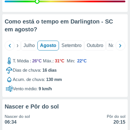
conteúdos.
ção
Como está o tempo em Darlington - SC
ão através
em
agosto
?
de
,
 e
o
Junho
Julho
Agosto
Setembro
Outubro
Novembro
dos,
publicidade
T. Média :
26°C
Máx.:
31°C
Min:
22°C
s, estudos
Dias de chuva:
16
dias
a e
mento de
Acum. de chuva:
130 mm
Vento médio:
9 km/h
ossos 1199
eiros
Nascer e Pôr do sol
Nascer do sol
Pôr do sol
06:34
20:15