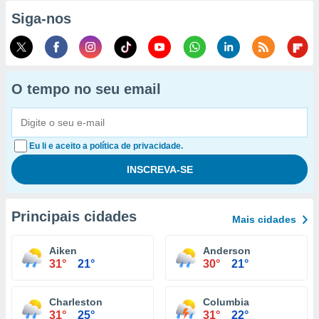
Siga-nos
O tempo no seu email
Eu li e aceito a política de privacidade.
Principais cidades
Mais cidades
Aiken
Anderson
31°
21°
30°
21°
Charleston
Columbia
31°
25°
31°
22°