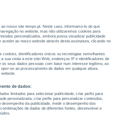
r ao nosso site tempo.pt. Neste caso, informamo-lo de que
navegação no website, mas não utilizaremos cookies para
nteúdos personalizados, embora possa visualizar publicidade
e aceder ao nosso website através desta assinatura, clicando no
s cookies, identificadores únicos ou tecnologias semelhantes
o
 sua visita a este sitio Web, endereços IP e identificadores de
r os seus dados pessoais com base num interesse legítimo, ao
adar de Chuva
Satélites
Modelos
ou opor-se ao processamento de dados em qualquer altura,
 website.
mento de dados:
egunda
Terça
Quarta
Quinta
dos limitados para selecionar publicidade, criar perfis para
10 Ago.
11 Ago.
12 Ago.
13 Ago.
idade personalizada, criar perfis para personalizar conteúdos,
ir o desempenho da publicidade, medir o desempenho dos
 combinações de dados de diferentes fontes, desenvolver e
eúdos.
70%
90%
80%
80%