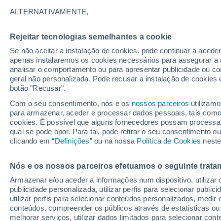
24°
ALTERNATIVAMENTE,
Rejeitar tecnologias semelhantes a cookie
50%
Se não aceitar a instalação de cookies, pode continuar a acede
Sensação de 25°
0.1 mm
apenas instalaremos os cookies necessários para assegurar a 
analisar o comportamento ou para apresentar publicidade ou co
geral não personalizada. Pode recusar a instalação de cookies 
botão "Recusar".
Última hora
Hoje e amanhã poeiras do Saara “invadem”
Com o seu consentimento, nós e os
nossos parceiros
utilizamo
Portugal: risco de trovoadas no Norte e Centr
para armazenar, aceder e processar dados pessoais, tais como a
aumenta
cookies. É possível que alguns fornecedores possam processa
O Tempo 1 - 7 Dias
Atualidade
Mapas de chuva
R
qual se pode opor. Para tal, pode retirar o seu consentimento 
clicando em “
Definições
” ou na nossa
Política de Cookies
neste
Nós e os nossos parceiros efetuamos o seguinte trata
Amanhã
Domingo
S
Hoje
Armazenar e/ou aceder a informações num dispositivo, utilizar da
8 Ago.
9 Ago.
7 Ago.
publicidade personalizada, utilizar perfis para selecionar public
utilizar perfis para selecionar conteúdos personalizados, med
conteúdos, compreender os públicos através de estatísticas ou
melhorar serviços, utilizar dados limitados para selecionar cont
80%
80%
80%