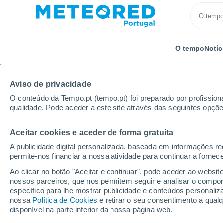
O tempo
Notíc
Aviso de privacidade
O conteúdo da Tempo.pt (tempo.pt) foi preparado por profissiona
qualidade. Pode aceder a este site através das seguintes opçõe
Aceitar cookies e aceder de forma gratuita
Início
Colômbia
Valle del Cauca
Darien
A publicidade digital personalizada, baseada em informações r
permite-nos financiar a nossa atividade para continuar a fornec
Tempo em Darien (Col
Ao clicar no botão "Aceitar e continuar", pode aceder ao websit
nossos parceiros, que nos permitem seguir e analisar o compo
15:55
Sexta
específico para lhe mostrar publicidade e conteúdos persona
nossa
Política de Cookies
e retirar o seu consentimento a qua
disponível na parte inferior da nossa página web.
Chuva fraca