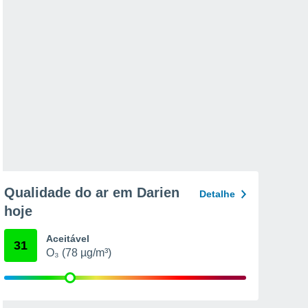
Qualidade do ar em Darien
Detalhe
hoje
Aceitável
31
O₃ (78 µg/m³)