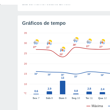
Luz da manhã restante
2h46m
Gráficos de tempo
35
30
28°
27°
27°
27°
27°
25
23°
20
15
16°
16°
16°
16°
16°
15°
13
10
2.9
2.8
2.4
0.8
0.6
°C
Sex
7
Sáb
8
Dom
9
Seg
10
Ter
11
Qua
12
Máxima