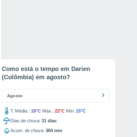
Como está o tempo em Darien
(Colômbia) em
agosto
?
Agosto
T. Média :
18°C
Máx.:
22°C
Min:
15°C
Dias de chuva:
31
dias
Acum. de chuva:
384 mm