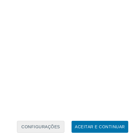
Calendário Lunar
Seg
Ter
Qua
Qui
Sex
Sáb
Domo
7
8
9
10
11
12
13
14
15
16
17
18
19
20
CONFIGURAÇÕES
ACEITAR E CONTINUAR