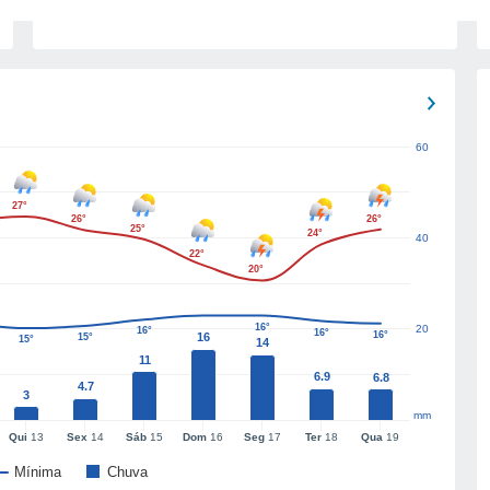
60
27°
26°
26°
25°
24°
40
22°
20°
16°
20
16°
16°
16°
16
15°
15°
14
11
6.9
6.8
4.7
3
mm
Qui
13
Sex
14
Sáb
15
Dom
16
Seg
17
Ter
18
Qua
19
Mínima
Chuva