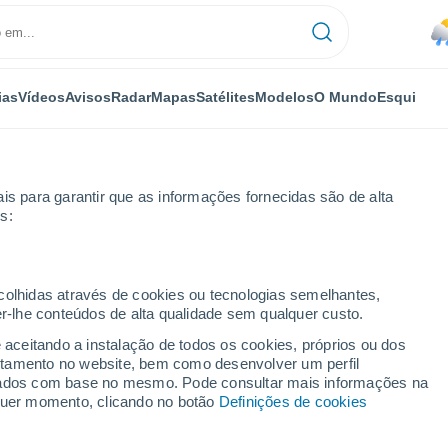
ias
Vídeos
Avisos
Radar
Mapas
Satélites
Modelos
O Mundo
Esqui
is para garantir que as informações fornecidas são de alta
s:
ecolhidas através de cookies ou tecnologias semelhantes,
er-lhe conteúdos de alta qualidade sem qualquer custo.
ômbia)
e aceitando a instalação de todos os cookies, próprios ou dos
rtamento no website, bem como desenvolver um perfil
...
lizados com base no mesmo. Pode consultar mais informações na
lquer momento, clicando no botão
Definições de cookies
Por horas
Céu nublado nas próximas horas