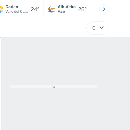
Darien
Albufeira
Lisboa
24°
26°
Valle del Cauca
Faro
Lisboa
°C