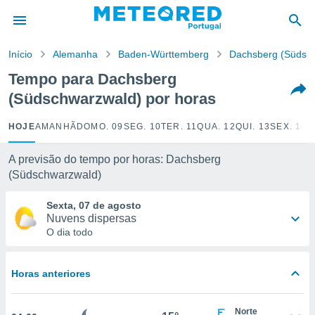
de
Início
Alemanha
Baden-Württemberg
Dachsberg (Südsc
 da
empo.pt) foi
Tempo para Dachsberg
or
(Südschwarzwald) por horas
is para
e as
 fornecidas
HOJE
AMANHÃ
DOMO. 09
SEG. 10
TER. 11
QUA. 12
QUI. 13
SEX. 14
S
 qualidade.
r a este
A previsão do tempo por horas: Dachsberg
s das
(Südschwarzwald)
opções:
Sexta, 07 de agosto
ookies e
Nuvens dispersas
 forma
O dia todo
e digital
da,
Horas anteriores
m
 recolhidas
cookies ou
Norte