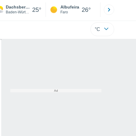
Dachsberg (Südschwarzwald)
Albufeira
Lisboa
25°
26°
Baden-Württemberg
Faro
Lisboa
°C