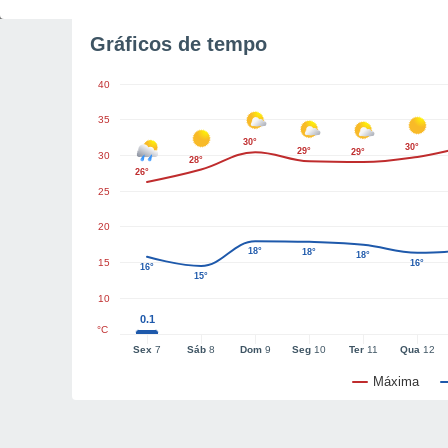
Gráficos de tempo
40
35
30°
30°
29°
29°
30
28°
26°
25
20
18°
18°
18°
15
16°
16°
15°
10
0.1
°C
Sex
7
Sáb
8
Dom
9
Seg
10
Ter
11
Qua
12
Máxima