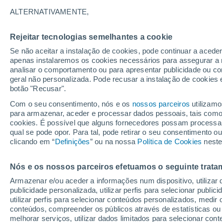
25°
ALTERNATIVAMENTE,
Rejeitar tecnologias semelhantes a cookie
Sudoeste
Se não aceitar a instalação de cookies, pode continuar a acede
Sensação de 26°
4
-
27 km/
apenas instalaremos os cookies necessários para assegurar a 
analisar o comportamento ou para apresentar publicidade ou co
geral não personalizada. Pode recusar a instalação de cookies 
botão "Recusar".
Última hora
Hoje e amanhã poeiras do Saara “invadem”
Com o seu consentimento, nós e os
nossos parceiros
utilizamo
Portugal: risco de trovoadas no Norte e Centr
para armazenar, aceder e processar dados pessoais, tais como a
aumenta
cookies. É possível que alguns fornecedores possam processa
O Tempo 1 - 7 Dias
Atualidade
Mapas de chuva
R
qual se pode opor. Para tal, pode retirar o seu consentimento 
clicando em “
Definições
” ou na nossa
Política de Cookies
neste
Nós e os nossos parceiros efetuamos o seguinte trata
Amanhã
Domingo
S
Hoje
Armazenar e/ou aceder a informações num dispositivo, utilizar da
8 Ago.
9 Ago.
7 Ago.
publicidade personalizada, utilizar perfis para selecionar public
utilizar perfis para selecionar conteúdos personalizados, med
conteúdos, compreender os públicos através de estatísticas ou
melhorar serviços, utilizar dados limitados para selecionar cont
30%