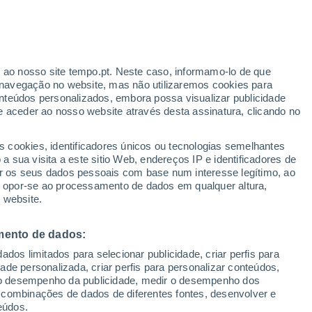
r ao nosso site tempo.pt. Neste caso, informamo-lo de que
h
navegação no website, mas não utilizaremos cookies para
nteúdos personalizados, embora possa visualizar publicidade
e aceder ao nosso website através desta assinatura, clicando no
s cookies, identificadores únicos ou tecnologias semelhantes
o
 sua visita a este sitio Web, endereços IP e identificadores de
r os seus dados pessoais com base num interesse legítimo, ao
adar de Chuva
Satélites
Modelos
ou opor-se ao processamento de dados em qualquer altura,
 website.
mento de dados:
egunda
Terça
Quarta
Quinta
dos limitados para selecionar publicidade, criar perfis para
10 Ago.
11 Ago.
12 Ago.
13 Ago.
idade personalizada, criar perfis para personalizar conteúdos,
ir o desempenho da publicidade, medir o desempenho dos
 combinações de dados de diferentes fontes, desenvolver e
eúdos.