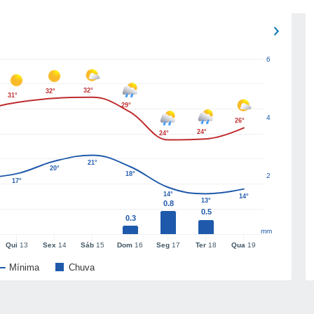
6
32°
32°
31°
29°
4
26°
24°
24°
21°
20°
18°
2
17°
14°
14°
13°
0.8
0.5
0.3
mm
Qui
13
Sex
14
Sáb
15
Dom
16
Seg
17
Ter
18
Qua
19
Mínima
Chuva