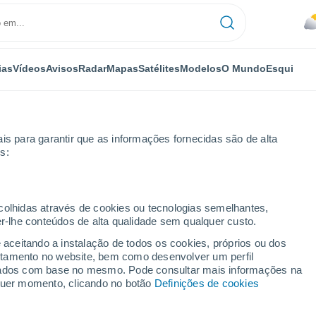
ias
Vídeos
Avisos
Radar
Mapas
Satélites
Modelos
O Mundo
Esqui
is para garantir que as informações fornecidas são de alta
s:
g (Südschwarzwald)
ecolhidas através de cookies ou tecnologias semelhantes,
er-lhe conteúdos de alta qualidade sem qualquer custo.
Südschwarzwald)
e aceitando a instalação de todos os cookies, próprios ou dos
rtamento no website, bem como desenvolver um perfil
...
lizados com base no mesmo. Pode consultar mais informações na
lquer momento, clicando no botão
Definições de cookies
Por horas
Chuva fraca nas próximas horas