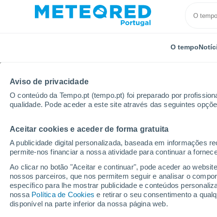
O tempo
Notíc
Aviso de privacidade
O conteúdo da Tempo.pt (tempo.pt) foi preparado por profissiona
qualidade. Pode aceder a este site através das seguintes opçõe
Aceitar cookies e aceder de forma gratuita
Início
Alemanha
Baden-Württemberg
Dachsber
A publicidade digital personalizada, baseada em informações r
permite-nos financiar a nossa atividade para continuar a fornec
Tempo em Dachsberg (
Ao clicar no botão "Aceitar e continuar", pode aceder ao websit
nossos parceiros, que nos permitem seguir e analisar o compo
17:17
Sexta
específico para lhe mostrar publicidade e conteúdos persona
nossa
Política de Cookies
e retirar o seu consentimento a qua
disponível na parte inferior da nossa página web.
Parcialmente nublado