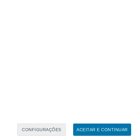
Calendário Lunar
Seg
Ter
Qua
Qui
Sex
Sáb
Domo
7
8
9
10
11
12
13
14
15
16
17
18
19
20
CONFIGURAÇÕES
ACEITAR E CONTINUAR