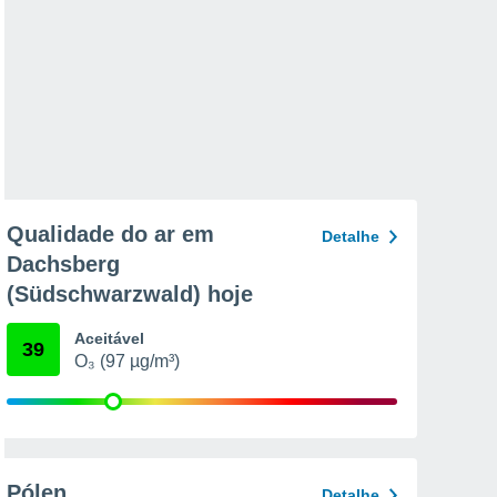
Qualidade do ar em
Detalhe
Dachsberg
(Südschwarzwald) hoje
Aceitável
39
O₃ (97 µg/m³)
Pólen
Detalhe