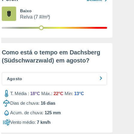
Baixo
Relva (7 #/m³)
Como está o tempo em Dachsberg
(Südschwarzwald) em
agosto
?
Agosto
T. Média :
18°C
Máx.:
22°C
Min:
13°C
Dias de chuva:
16
dias
Acum. de chuva:
125 mm
Vento médio:
7 km/h