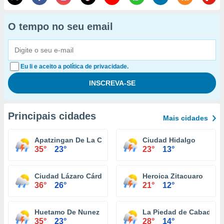
O tempo no seu email
Eu li e aceito a política de privacidade.
Principais cidades
Mais cidades
Apatzingan De La Constitucion
Ciudad Hidalgo
35°
23°
23°
13°
Ciudad Lázaro Cárdenas
Heroica Zitacuaro
36°
26°
21°
12°
Huetamo De Nunez
La Piedad de Cabadas
35°
23°
28°
14°