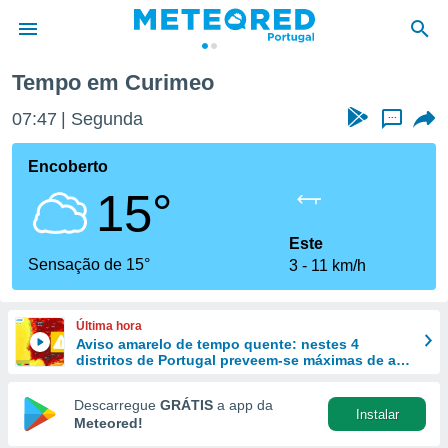
Tempo em Curimeo
de
07:47
Segunda
...
 da
empo.pt) foi
Encoberto
or
15°
is para
e as
 fornecidas
Este
 qualidade.
Sensação de 15°
3
11 km/h
r a este
s das
opções:
Última hora
Aviso amarelo de tempo quente: nestes 4
ookies e
distritos de Portugal preveem-se máximas de até
 forma
40 ºC
Descarregue
GRÁTIS
a app da
Instalar
e digital
Meteored!
da,