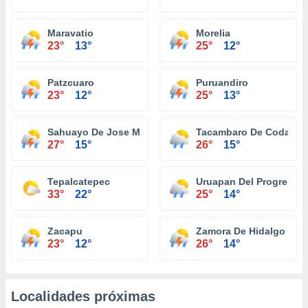
Maravatio
Morelia
23°
13°
25°
12°
Patzcuaro
Puruandiro
23°
12°
25°
13°
Sahuayo De Jose Maria Morelos
Tacambaro De Codallos
27°
15°
26°
15°
Tepalcatepec
Uruapan Del Progreso
33°
22°
25°
14°
Zacapu
Zamora De Hidalgo
23°
12°
26°
14°
Localidades próximas