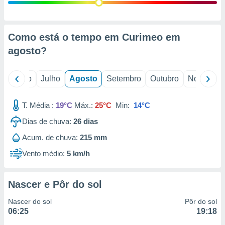
conteúdos.
ção
Como está o tempo em Curimeo em
ão através
agosto
?
de
,
 e
o
Junho
Julho
Agosto
Setembro
Outubro
Novembro
dos,
publicidade
T. Média :
19°C
Máx.:
25°C
Min:
14°C
s, estudos
Dias de chuva:
26
dias
a e
mento de
Acum. de chuva:
215 mm
Vento médio:
5 km/h
ossos 1199
eiros
Nascer e Pôr do sol
Nascer do sol
Pôr do sol
06:25
19:18