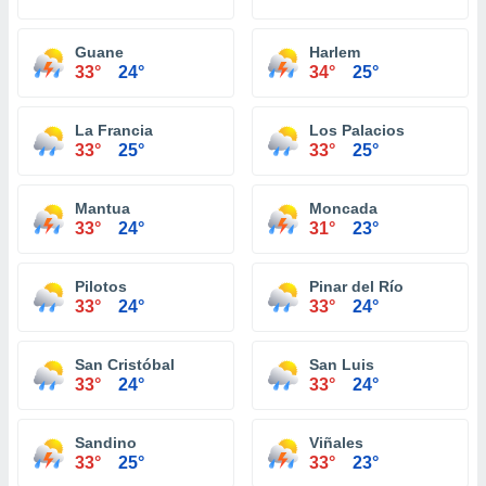
Guane
Harlem
33°
24°
34°
25°
La Francia
Los Palacios
33°
25°
33°
25°
Mantua
Moncada
33°
24°
31°
23°
Pilotos
Pinar del Río
33°
24°
33°
24°
San Cristóbal
San Luis
33°
24°
33°
24°
Sandino
Viñales
33°
25°
33°
23°