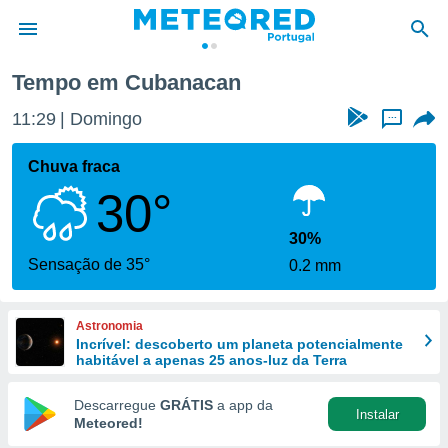
Tempo em Cubanacan
de
11:29
Domingo
...
 da
empo.pt) foi
Chuva fraca
or
30°
is para
e as
 fornecidas
30%
 qualidade.
Sensação de 35°
0.2 mm
r a este
s das
opções:
Astronomia
Incrível: descoberto um planeta potencialmente
ookies e
habitável a apenas 25 anos-luz da Terra
 forma
Descarregue
GRÁTIS
a app da
Instalar
e digital
Meteored!
da,