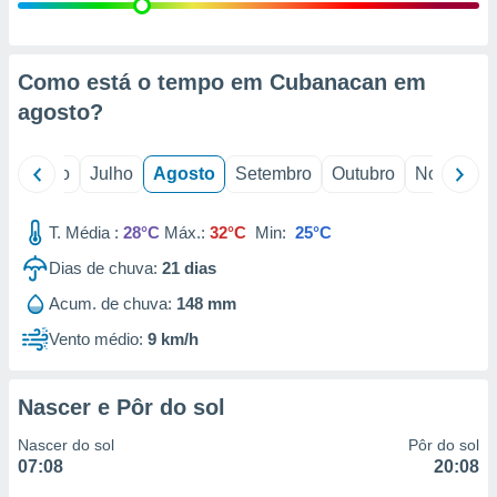
conteúdos.
ção
Como está o tempo em Cubanacan em
ão através
agosto
?
de
,
 e
o
Junho
Julho
Agosto
Setembro
Outubro
Novembro
dos,
publicidade
T. Média :
28°C
Máx.:
32°C
Min:
25°C
s, estudos
Dias de chuva:
21
dias
a e
mento de
Acum. de chuva:
148 mm
Vento médio:
9 km/h
ossos 1199
eiros
Nascer e Pôr do sol
Nascer do sol
Pôr do sol
07:08
20:08