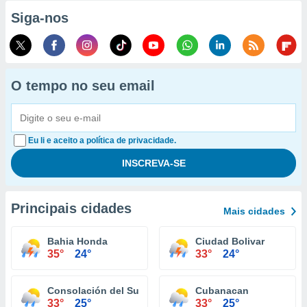
Siga-nos
O tempo no seu email
Eu li e aceito a política de privacidade.
Principais cidades
Mais cidades
Bahia Honda
Ciudad Bolivar
35°
24°
33°
24°
Consolación del Sur
Cubanacan
33°
25°
33°
25°