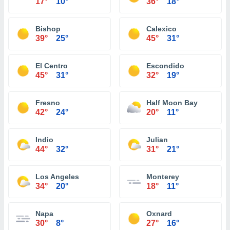
17°
10°
36°
18°
Bishop
Calexico
39°
25°
45°
31°
El Centro
Escondido
45°
31°
32°
19°
Fresno
Half Moon Bay
42°
24°
20°
11°
Indio
Julian
44°
32°
31°
21°
Los Angeles
Monterey
34°
20°
18°
11°
Napa
Oxnard
30°
8°
27°
16°