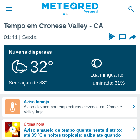
Tempo em Cronese Valley - CA
de
01:41
Sexta
...
 da
empo.pt) foi
Nuvens dispersas
or
32°
is para
e as
 fornecidas
Lua minguante
 qualidade.
Sensação de 33°
Iluminada:
31%
r a este
s das
opções:
Aviso laranja
Aviso elevado por temperaturas elevadas em Cronese
ookies e
Valley hoje
 forma
Última hora
e digital
Aviso amarelo de tempo quente neste distrito:
até 39 ºC e noites tropicais; saiba até quando
da,