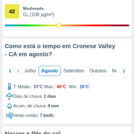
conteúdos.
Moderada
42
O₃ (106 µg/m³)
ção
ão através
de
,
 e
Como está o tempo em Cronese Valley
- CA em
agosto
?
dos,
publicidade
s, estudos
o
Junho
Julho
Agosto
Setembro
Outubro
Novembro
a e
mento de
T. Média :
33°C
Máx.:
40°C
Min:
26°C
ossos 1199
Dias de chuva:
1
dias
eiros
Acum. de chuva:
4 mm
Vento médio:
7 km/h
Nascer e Pôr do sol