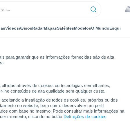
ias
Vídeos
Avisos
Radar
Mapas
Satélites
Modelos
O Mundo
Esqui
is para garantir que as informações fornecidas são de alta
s:
Cranz
ecolhidas através de cookies ou tecnologias semelhantes,
er-lhe conteúdos de alta qualidade sem qualquer custo.
e aceitando a instalação de todos os cookies, próprios ou dos
rtamento no website, bem como desenvolver um perfil
...
lizados com base no mesmo. Pode consultar mais informações na
lquer momento, clicando no botão
Definições de cookies
Por horas
Céu encoberto nas próximas
horas