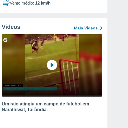
Vento médio:
12 km/h
Vídeos
Mais Vídeos
Um raio atingiu um campo de futebol em
Narathiwat, Tailândia.