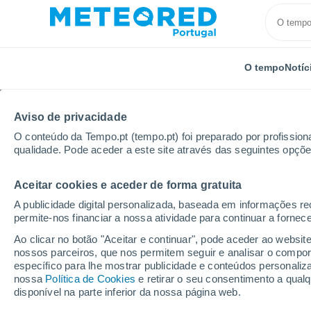
O tempo
Notíc
Aviso de privacidade
O conteúdo da Tempo.pt (tempo.pt) foi preparado por profissiona
qualidade. Pode aceder a este site através das seguintes opçõe
Aceitar cookies e aceder de forma gratuita
Início
Alemanha
Cidade-Estado de Hamburgo
A publicidade digital personalizada, baseada em informações r
permite-nos financiar a nossa atividade para continuar a fornec
Tempo em Cranz
Ao clicar no botão "Aceitar e continuar", pode aceder ao websit
nossos parceiros, que nos permitem seguir e analisar o compo
10:28
Sexta
específico para lhe mostrar publicidade e conteúdos persona
nossa
Política de Cookies
e retirar o seu consentimento a qua
disponível na parte inferior da nossa página web.
Encoberto