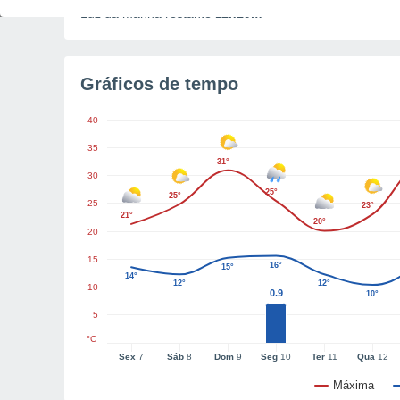
Luz da manhã restante
11h19m
Gráficos de tempo
40
35
31°
30
25°
25°
25
23°
21°
20°
20
15
16°
15°
14°
12°
12°
10
0.9
10°
5
°C
Sex
7
Sáb
8
Dom
9
Seg
10
Ter
11
Qua
12
Máxima