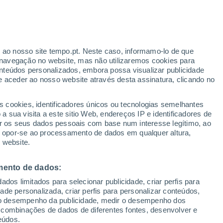
r ao nosso site tempo.pt. Neste caso, informamo-lo de que
/h
navegação no website, mas não utilizaremos cookies para
nteúdos personalizados, embora possa visualizar publicidade
e aceder ao nosso website através desta assinatura, clicando no
 até
s cookies, identificadores únicos ou tecnologias semelhantes
 sua visita a este sitio Web, endereços IP e identificadores de
r os seus dados pessoais com base num interesse legítimo, ao
adar de Chuva
Satélites
Modelos
ou opor-se ao processamento de dados em qualquer altura,
 website.
mento de dados:
egunda
Terça
Quarta
Quinta
dos limitados para selecionar publicidade, criar perfis para
10 Ago.
11 Ago.
12 Ago.
13 Ago.
idade personalizada, criar perfis para personalizar conteúdos,
ir o desempenho da publicidade, medir o desempenho dos
 combinações de dados de diferentes fontes, desenvolver e
eúdos.
60%