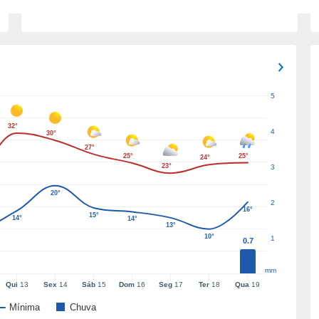
5
32°
4
30°
27°
25°
25°
24°
23°
3
20°
2
16°
15°
14°
14°
13°
10°
1
0.7
mm
Qui
13
Sex
14
Sáb
15
Dom
16
Seg
17
Ter
18
Qua
19
Mínima
Chuva