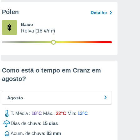
Pólen
Detalhe
Baixo
Relva (18 #/m³)
Como está o tempo em Cranz em
agosto
?
Agosto
T. Média :
18°C
Máx.:
22°C
Min:
13°C
Dias de chuva:
15
dias
Acum. de chuva:
83 mm