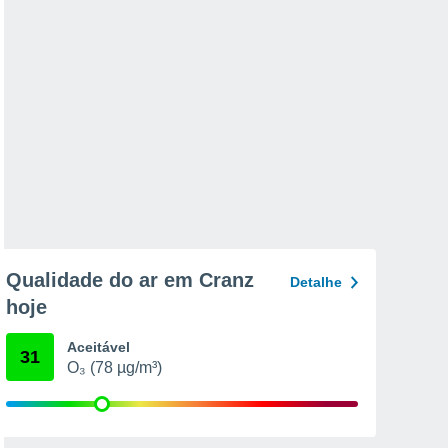
Qualidade do ar em Cranz
Detalhe
hoje
Aceitável
31
O₃ (78 µg/m³)