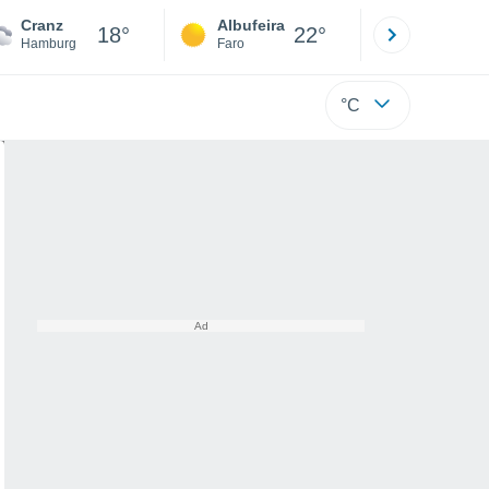
Cranz
Albufeira
Lisboa
18°
22°
Hamburg
Faro
Lisboa
°C