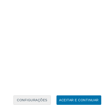
Calendário Lunar
Seg
Ter
Qua
Qui
Sex
Sáb
Domo
7
8
9
10
11
12
13
14
15
16
17
18
19
20
CONFIGURAÇÕES
ACEITAR E CONTINUAR