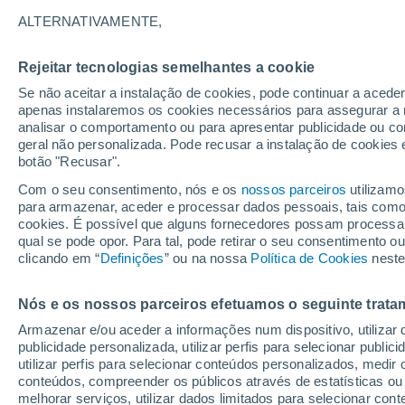
17°
ALTERNATIVAMENTE,
Rejeitar tecnologias semelhantes a cookie
Oeste
Se não aceitar a instalação de cookies, pode continuar a acede
Sensação de 17°
17
-
34 km
apenas instalaremos os cookies necessários para assegurar a 
analisar o comportamento ou para apresentar publicidade ou co
geral não personalizada. Pode recusar a instalação de cookies 
botão "Recusar".
Última hora
Aviso amarelo de tempo quente neste distrito:
Com o seu consentimento, nós e os
nossos parceiros
utilizamo
39 ºC e noites tropicais; saiba até quando
para armazenar, aceder e processar dados pessoais, tais como a
cookies. É possível que alguns fornecedores possam processa
O Tempo 1 - 7 Dias
Atualidade
Mapas de chuva
R
qual se pode opor. Para tal, pode retirar o seu consentimento 
clicando em “
Definições
” ou na nossa
Política de Cookies
neste
Nós e os nossos parceiros efetuamos o seguinte trata
Amanhã
Domingo
S
Hoje
Armazenar e/ou aceder a informações num dispositivo, utilizar da
8 Ago.
9 Ago.
7 Ago.
publicidade personalizada, utilizar perfis para selecionar public
utilizar perfis para selecionar conteúdos personalizados, med
conteúdos, compreender os públicos através de estatísticas ou
melhorar serviços, utilizar dados limitados para selecionar cont