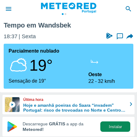
Tempo em Wandsbek
de
18:37
Sexta
...
 da
empo.pt) foi
Parcialmente nublado
or
19°
is para
e as
 fornecidas
Oeste
 qualidade.
Sensação de 19°
22
32 km/h
r a este
s das
opções:
Última hora
Hoje e amanhã poeiras do Saara “invadem”
ookies e
Portugal: risco de trovoadas no Norte e Centro
 forma
aumenta
Descarregue
GRÁTIS
a app da
Instalar
e digital
Meteored!
da,