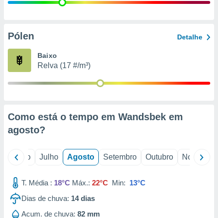
conteúdos.
ção
Pólen
Detalhe
ão através
de
Baixo
,
Relva (17 #/m³)
 e
dos,
publicidade
s, estudos
Como está o tempo em Wandsbek em
a e
mento de
agosto
?
ossos 1199
o
Junho
Julho
Agosto
Setembro
Outubro
Novembro
eiros
T. Média :
18°C
Máx.:
22°C
Min:
13°C
Dias de chuva:
14
dias
Acum. de chuva:
82 mm