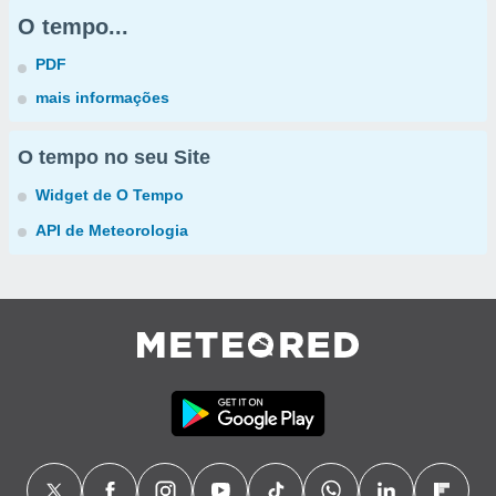
O tempo...
PDF
mais informações
O tempo no seu Site
Widget de O Tempo
API de Meteorologia