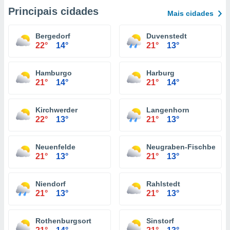
Principais cidades
Mais cidades
Bergedorf
Duvenstedt
22°
14°
21°
13°
Hamburgo
Harburg
21°
14°
21°
14°
Kirchwerder
Langenhorn
22°
13°
21°
13°
Neuenfelde
Neugraben-Fischbek
21°
13°
21°
13°
Niendorf
Rahlstedt
21°
13°
21°
13°
Rothenburgsort
Sinstorf