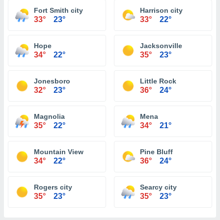
Fort Smith city
Harrison city
33°
23°
33°
22°
Hope
Jacksonville
34°
22°
35°
23°
Jonesboro
Little Rock
32°
23°
36°
24°
Magnolia
Mena
35°
22°
34°
21°
Mountain View
Pine Bluff
34°
22°
36°
24°
Rogers city
Searcy city
35°
23°
35°
23°