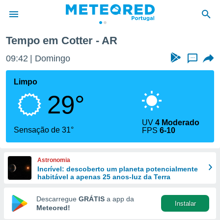
Tempo em Cotter - AR
de
09:42
Domingo
...
 da
empo.pt) foi
Limpo
or
29°
is para
e as
 fornecidas
UV
4 Moderado
 qualidade.
Sensação de 31°
FPS
6-10
r a este
s das
opções:
Astronomia
Incrível: descoberto um planeta potencialmente
ookies e
habitável a apenas 25 anos-luz da Terra
 forma
Descarregue
GRÁTIS
a app da
Instalar
e digital
Meteored!
da,