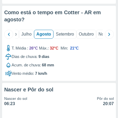
conteúdos.
Como está o tempo em Cotter - AR em
ção
agosto
?
ão através
de
,
o
Junho
Julho
Agosto
Setembro
Outubro
Novembro
 e
T. Média :
26°C
Máx.:
32°C
Min:
21°C
dos,
publicidade
Dias de chuva:
9
dias
s, estudos
a e
Acum. de chuva:
68 mm
mento de
Vento médio:
7 km/h
ossos 1199
eiros
Nascer e Pôr do sol
Nascer do sol
Pôr do sol
06:23
20:07