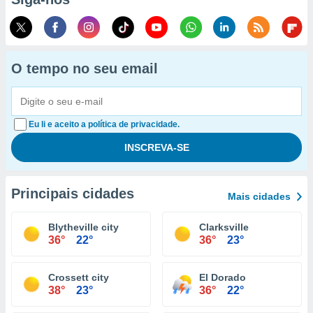
O tempo no seu email
Eu li e aceito a política de privacidade.
Principais cidades
Mais cidades
Blytheville city
Clarksville
36°
22°
36°
23°
Crossett city
El Dorado
38°
23°
36°
22°