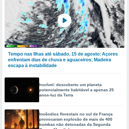
Tempo nas Ilhas até sábado, 15 de agosto: Açores
enfrentam dias de chuva e aguaceiros; Madeira
escapa à instabilidade
Incrível: descoberto um planeta
potencialmente habitável a apenas 25
anos-luz da Terra
Incêndios florestais no sul de França
provocaram explosão de mais de 400
bombas não detonadas da Segunda