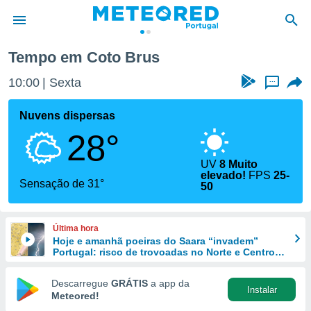
Tempo em Coto Brus
de
10:00
Sexta
...
 da
empo.pt) foi
Nuvens dispersas
or
28°
is para
e as
 fornecidas
UV
8 Muito
elevado!
FPS
25-
 qualidade.
Sensação de 31°
50
r a este
s das
opções:
Última hora
Hoje e amanhã poeiras do Saara “invadem”
ookies e
Portugal: risco de trovoadas no Norte e Centro
 forma
aumenta
Descarregue
GRÁTIS
a app da
e digital
Instalar
Meteored!
da,