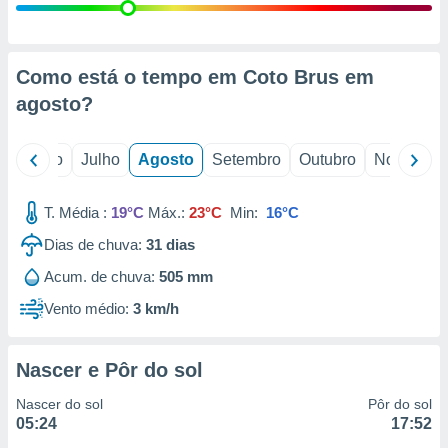
conteúdos.
ção
Como está o tempo em Coto Brus em
ão através
agosto
?
de
,
 e
o
Junho
Julho
Agosto
Setembro
Outubro
Novembro
dos,
publicidade
T. Média :
19°C
Máx.:
23°C
Min:
16°C
s, estudos
a e
Dias de chuva:
31
dias
mento de
Acum. de chuva:
505 mm
Vento médio:
3 km/h
ossos 1199
eiros
Nascer e Pôr do sol
Nascer do sol
Pôr do sol
05:24
17:52