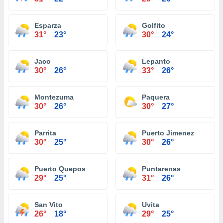
Esparza
Golfito
31°
23°
30°
24°
Jaco
Lepanto
30°
26°
33°
26°
Montezuma
Paquera
30°
26°
30°
27°
Parrita
Puerto Jimenez
30°
25°
30°
26°
Puerto Quepos
Puntarenas
29°
25°
31°
26°
San Vito
Uvita
26°
18°
29°
25°