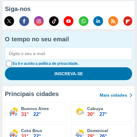
Siga-nos
O tempo no seu email
Eu li e aceito a política de privacidade.
Principais cidades
Mais cidades
Buenos Aires
Cabuya
31°
22°
30°
27°
Coto Brus
Dominical
31°
22°
29°
26°