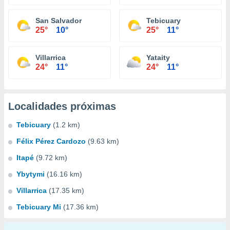
San Salvador
Tebicuary
25°
10°
25°
11°
Villarrica
Yataity
24°
11°
24°
11°
Localidades próximas
Tebicuary
(1.2 km)
Félix Pérez Cardozo
(9.63 km)
Itapé
(9.72 km)
Ybytymi
(16.16 km)
Villarrica
(17.35 km)
Tebicuary Mi
(17.36 km)