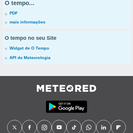
O tempo...
PDF
mais informações
O tempo no seu Site
Widget de O Tempo
API de Meteorologia