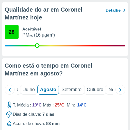
conteúdos.
Qualidade do ar em Coronel
Detalhe
ção
Martínez hoje
ão através
Aceitável
28
de
PM₂₅ (16 µg/m³)
,
 e
dos,
publicidade
s, estudos
Como está o tempo em Coronel
a e
Martínez em
agosto
?
mento de
o
Junho
Julho
Agosto
Setembro
Outubro
Novembro
ossos 1199
eiros
T. Média :
19°C
Máx.:
25°C
Min:
14°C
Dias de chuva:
7
dias
Acum. de chuva:
83 mm