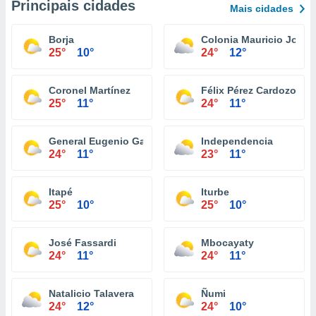
Principais cidades
Mais cidades
Borja
Colonia Mauricio José 
25°
10°
24°
12°
Coronel Martínez
Félix Pérez Cardozo
25°
11°
24°
11°
General Eugenio Garay
Independencia
24°
11°
23°
11°
Itapé
Iturbe
25°
10°
25°
10°
José Fassardi
Mbocayaty
24°
11°
24°
11°
Natalicio Talavera
Ñumi
24°
12°
24°
10°