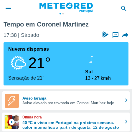
Tempo em Coronel Martínez
de
17:38
Sábado
...
 da
empo.pt) foi
Nuvens dispersas
or
21°
is para
e as
 fornecidas
Sul
 qualidade.
Sensação de 21°
13
27 km/h
r a este
s das
opções:
Aviso laranja
Aviso elevado por trovoada em Coronel Martínez hoje
ookies e
 forma
Última hora
e digital
40 ºC à vista em Portugal na próxima semana:
calor intensifica a partir de quarta, 12 de agosto
da,