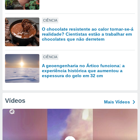
tar a
de cookies,
uar a
osso site
CIÊNCIA
este caso,
O chocolate resistente ao calor tornar-se-á
lo de que
realidade? Cientistas estão a trabalhar em
talaremos
chocolates que não derretem
s para
a navegação
CIÊNCIA
, mas não
A geoengenharia no Ártico funciona: a
s cookies
experiência histórica que aumentou a
ar o
espessura do gelo em 32 cm
nto ou
ntar
 ou
Vídeos
Mais Vídeos
dos,
ssa
ublicidade
ada. Pode
nstalação de
ceder ao