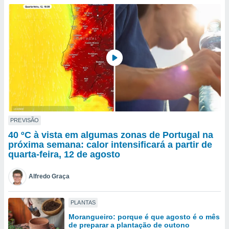
para lhe
licidade e
ados com
esmo. Pode
ais
s na nossa
 Cookies
e
u
nto a
omento,
 botão
de cookies
PREVISÃO
na parte
40 ºC à vista em algumas zonas de Portugal na
nossa
próxima semana: calor intensificará a partir de
.
quarta-feira, 12 de agosto
IVAMENTE,
Alfredo Graça
as
PLANTAS
tes a
Morangueiro: porque é que agosto é o mês
de preparar a plantação de outono