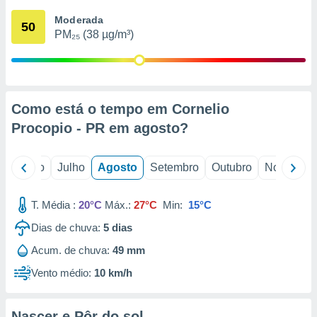
conteúdos.
Moderada
50
PM₂₅ (38 µg/m³)
ção
ão através
de
,
 e
Como está o tempo em Cornelio
Procopio - PR em
agosto
?
dos,
publicidade
s, estudos
o
Junho
Julho
Agosto
Setembro
Outubro
Novembro
a e
mento de
T. Média :
20°C
Máx.:
27°C
Min:
15°C
ossos 1199
Dias de chuva:
5
dias
eiros
Acum. de chuva:
49 mm
Vento médio:
10 km/h
Nascer e Pôr do sol