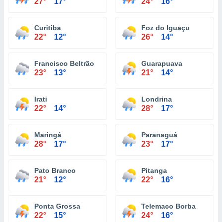
27°
17°
24°
16°
Curitiba
Foz do Iguaçu
22°
12°
26°
14°
Francisco Beltrão
Guarapuava
23°
13°
21°
14°
Irati
Londrina
22°
14°
28°
17°
Maringá
Paranaguá
28°
17°
23°
17°
Pato Branco
Pitanga
21°
12°
22°
16°
Ponta Grossa
Telemaco Borba
22°
15°
24°
16°