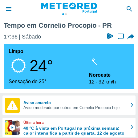
Tempo em Cornelio Procopio - PR
de
17:36
Sábado
...
 da
empo.pt) foi
Limpo
or
24°
is para
e as
 fornecidas
Noroeste
 qualidade.
Sensação de 25°
12
32 km/h
r a este
s das
opções:
Aviso amarelo
Aviso moderado por outros em Cornelio Procopio hoje
ookies e
 forma
Última hora
e digital
40 ºC à vista em Portugal na próxima semana:
calor intensifica a partir de quarta, 12 de agosto
da,