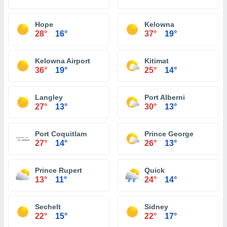
Hope
Kelowna
28°
16°
37°
19°
Kelowna Airport
Kitimat
36°
19°
25°
14°
Langley
Port Alberni
27°
13°
30°
13°
Port Coquitlam
Prince George
27°
14°
26°
13°
Prince Rupert
Quick
13°
11°
24°
14°
Sechelt
Sidney
22°
15°
22°
17°