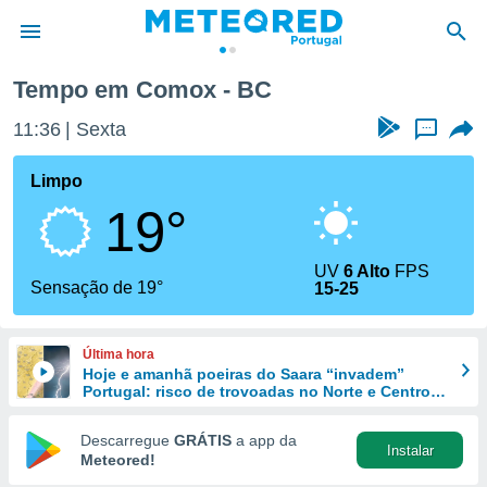
Tempo em Comox - BC
de
11:36
Sexta
...
 da
empo.pt) foi
Limpo
or
19°
is para
e as
 fornecidas
UV
6 Alto
FPS
 qualidade.
Sensação de 19°
15-25
r a este
s das
opções:
Última hora
Hoje e amanhã poeiras do Saara “invadem”
ookies e
Portugal: risco de trovoadas no Norte e Centro
 forma
aumenta
Descarregue
GRÁTIS
a app da
Instalar
e digital
Meteored!
da,