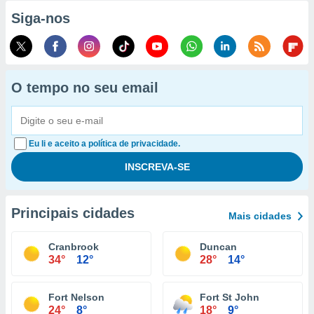
Siga-nos
O tempo no seu email
Eu li e aceito a política de privacidade.
Principais cidades
Mais cidades
Cranbrook
Duncan
34°
12°
28°
14°
Fort Nelson
Fort St John
24°
8°
18°
9°