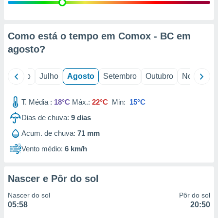
conteúdos.
ção
Como está o tempo em Comox - BC em
ão através
agosto
?
de
,
 e
o
Junho
Julho
Agosto
Setembro
Outubro
Novembro
dos,
publicidade
T. Média :
18°C
Máx.:
22°C
Min:
15°C
s, estudos
Dias de chuva:
9
dias
a e
mento de
Acum. de chuva:
71 mm
Vento médio:
6 km/h
ossos 1199
eiros
Nascer e Pôr do sol
Nascer do sol
Pôr do sol
05:58
20:50