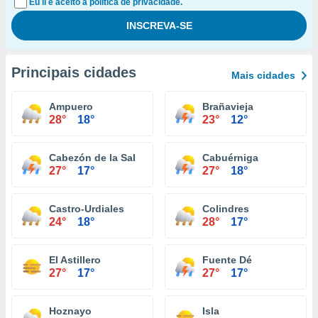
Eu li e aceito a política de privacidade.
Principais cidades
Mais cidades
Ampuero
Brañavieja
28°
18°
23°
12°
Cabezón de la Sal
Cabuérniga
27°
17°
27°
18°
Castro-Urdiales
Colindres
24°
18°
28°
17°
El Astillero
Fuente Dé
27°
17°
27°
17°
Hoznayo
Isla