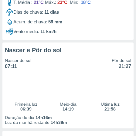
T. Média :
21°C
Máx.:
23°C
Min:
18°C
Dias de chuva:
11
dias
Acum. de chuva:
59 mm
Vento médio:
11 km/h
Nascer e Pôr do sol
Nascer do sol
Pôr do sol
07:11
21:27
Primeira luz
Meio-dia
Última luz
06:39
14:19
21:58
Duração do dia
14h16m
Luz da manhã restante
14h38m