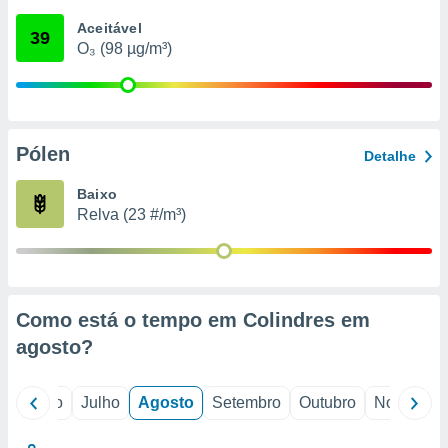
conteúdos.
Aceitável
39
O₃ (98 µg/m³)
ção
ão através
de
,
 e
Pólen
Detalhe
dos,
Baixo
publicidade
Relva (23 #/m³)
s, estudos
a e
mento de
ossos 1199
Como está o tempo em Colindres em
eiros
agosto
?
o
Junho
Julho
Agosto
Setembro
Outubro
Novembro