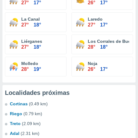
27°
17°
26°
17°
La Canal
Laredo
27°
18°
27°
17°
Liérganes
Los Corrales de Buelna
27°
18°
28°
18°
Molledo
Noja
28°
19°
26°
17°
Localidades próximas
Cortinas
(0.49 km)
Riego
(0.79 km)
Treto
(2.09 km)
Adal
(2.31 km)