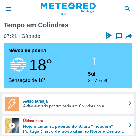
Tempo em Colindres
de
07:21
Sábado
...
 da
empo.pt) foi
Névoa de poeira
or
18°
is para
e as
 fornecidas
Sul
 qualidade.
Sensação de 18°
2
7 km/h
r a este
s das
opções:
Aviso laranja
Aviso elevado por trovoada em Colindres hoje
ookies e
 forma
Última hora
e digital
Hoje e amanhã poeiras do Saara “invadem”
Portugal: risco de trovoadas no Norte e Centro
da,