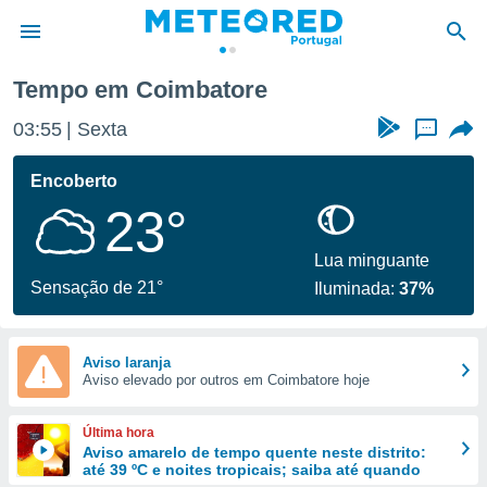
Tempo em Coimbatore
de
03:55
Sexta
...
 da
empo.pt) foi
Encoberto
or
23°
is para
e as
 fornecidas
Lua minguante
 qualidade.
Sensação de 21°
Iluminada:
37%
r a este
s das
opções:
Aviso laranja
Aviso elevado por outros em Coimbatore hoje
ookies e
 forma
Última hora
e digital
Aviso amarelo de tempo quente neste distrito:
até 39 ºC e noites tropicais; saiba até quando
da,