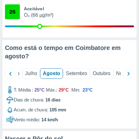
conteúdos.
Aceitável
26
O₃ (66 µg/m³)
ção
ão através
de
,
 e
Como está o tempo em Coimbatore em
agosto
?
dos,
publicidade
s, estudos
o
Junho
Julho
Agosto
Setembro
Outubro
Novembro
a e
mento de
T. Média :
25°C
Máx.:
29°C
Min:
23°C
ossos 1199
Dias de chuva:
16
dias
eiros
Acum. de chuva:
105 mm
Vento médio:
14 km/h
Nascer e Pôr do sol