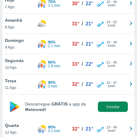
70%
para lhe
22
-
49
30°
/
22°
1.1 mm
km/h
7 Ago.
licidade e
ados com
Amanhã
24
-
52
31°
/
21°
esmo. Pode
km/h
8 Ago.
ais
s na nossa
Domingo
90%
23
-
49
 Cookies
e
32°
/
21°
2.1 mm
km/h
9 Ago.
u
nto a
omento,
Segunda
90%
21
-
45
33°
/
22°
 botão
2.9 mm
km/h
10 Ago.
de cookies
na parte
Terça
90%
22
-
47
nossa
32°
/
22°
3 mm
km/h
11 Ago.
.
IVAMENTE,
Descarregue
GRÁTIS
a app da
Instalar
Meteored!
as
tes a
Quarta
90%
23
-
49
32°
/
21°
3.1 mm
km/h
12 Ago.