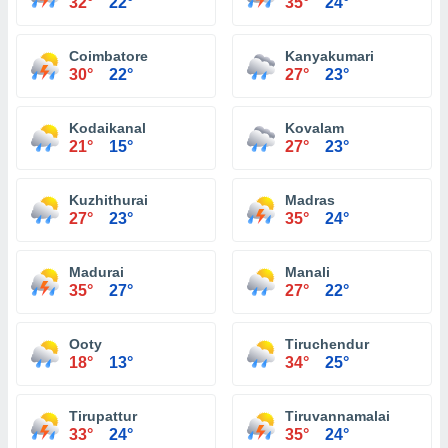
32°
22°
35°
24°
Coimbatore
Kanyakumari
30°
22°
27°
23°
Kodaikanal
Kovalam
21°
15°
27°
23°
Kuzhithurai
Madras
27°
23°
35°
24°
Madurai
Manali
35°
27°
27°
22°
Ooty
Tiruchendur
18°
13°
34°
25°
Tirupattur
Tiruvannamalai
33°
24°
35°
24°