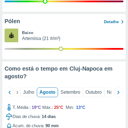
conteúdos.
ção
Pólen
Detalhe
ão através
de
Baixo
,
Artemísia (21 #/m³)
 e
dos,
publicidade
s, estudos
Como está o tempo em Cluj-Napoca em
a e
mento de
agosto
?
ossos 1199
o
Junho
Julho
Agosto
Setembro
Outubro
Novembro
eiros
T. Média :
19°C
Máx.:
25°C
Min:
13°C
Dias de chuva:
14
dias
Acum. de chuva:
90 mm