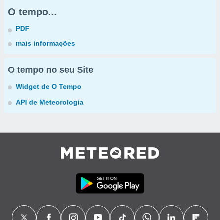
O tempo...
PDF
mais informações
O tempo no seu Site
Widget de O Tempo
API de Meteorologia