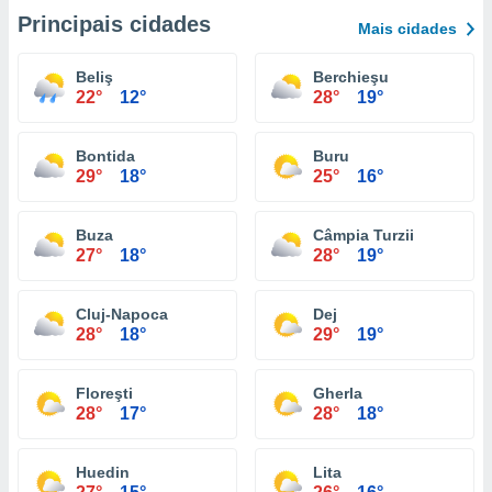
Principais cidades
Mais cidades
Beliş
Berchieşu
22°
12°
28°
19°
Bontida
Buru
29°
18°
25°
16°
Buza
Câmpia Turzii
27°
18°
28°
19°
Cluj-Napoca
Dej
28°
18°
29°
19°
Floreşti
Gherla
28°
17°
28°
18°
Huedin
Lita