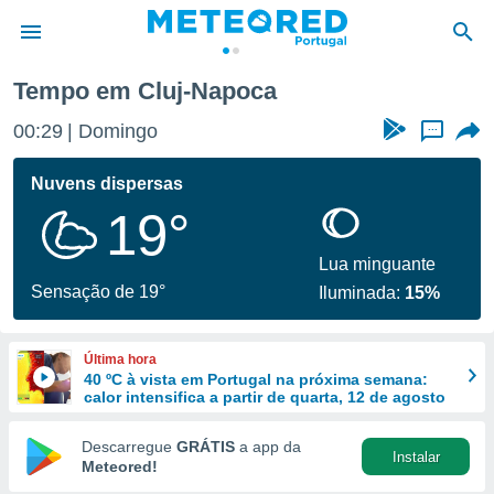
Tempo em Cluj-Napoca
de
00:29
Domingo
...
 da
empo.pt) foi
Nuvens dispersas
or
19°
is para
e as
 fornecidas
Lua minguante
 qualidade.
Sensação de 19°
Iluminada:
15%
r a este
s das
opções:
Última hora
40 ºC à vista em Portugal na próxima semana:
ookies e
calor intensifica a partir de quarta, 12 de agosto
 forma
Descarregue
GRÁTIS
a app da
Instalar
e digital
Meteored!
da,