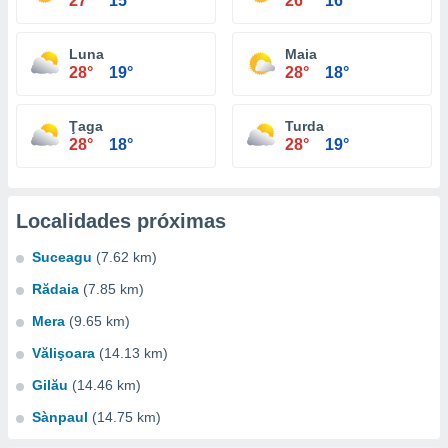
27°
15°
26°
16°
Luna
Maia
28°
19°
28°
18°
Ţaga
Turda
28°
18°
28°
19°
Localidades próximas
Suceagu
(7.62 km)
Rădaia
(7.85 km)
Mera
(9.65 km)
Vălişoara
(14.13 km)
Gilău
(14.46 km)
Sànpaul
(14.75 km)