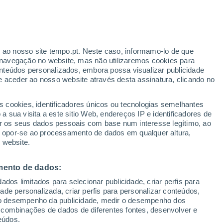
r ao nosso site tempo.pt. Neste caso, informamo-lo de que
navegação no website, mas não utilizaremos cookies para
nteúdos personalizados, embora possa visualizar publicidade
e aceder ao nosso website através desta assinatura, clicando no
s cookies, identificadores únicos ou tecnologias semelhantes
o
 sua visita a este sitio Web, endereços IP e identificadores de
r os seus dados pessoais com base num interesse legítimo, ao
pas de chuva
Satélites
Modelos
ou opor-se ao processamento de dados em qualquer altura,
 website.
mento de dados:
Terça
Quarta
Quinta
Sexta
dos limitados para selecionar publicidade, criar perfis para
18 Ago.
19 Ago.
20 Ago.
21 Ago.
idade personalizada, criar perfis para personalizar conteúdos,
ir o desempenho da publicidade, medir o desempenho dos
 combinações de dados de diferentes fontes, desenvolver e
eúdos.