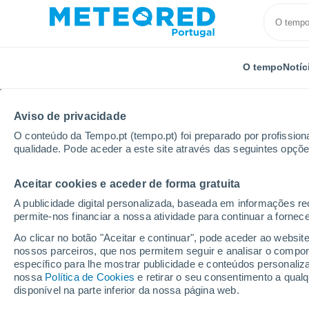
O tempo
Notíc
Aviso de privacidade
O conteúdo da Tempo.pt (tempo.pt) foi preparado por profissiona
qualidade. Pode aceder a este site através das seguintes opçõe
Aceitar cookies e aceder de forma gratuita
Início
Rússia
Chuváchia
Chuvarlei
Próxima
A publicidade digital personalizada, baseada em informações r
permite-nos financiar a nossa atividade para continuar a fornec
Tempo para Chuvarlei 8
Ao clicar no botão "Aceitar e continuar", pode aceder ao websit
nossos parceiros, que nos permitem seguir e analisar o compo
14:07
Sábado
específico para lhe mostrar publicidade e conteúdos persona
nossa
Política de Cookies
e retirar o seu consentimento a qua
disponível na parte inferior da nossa página web.
Chuva fraca