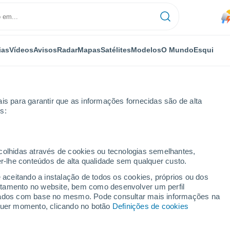
ias
Vídeos
Avisos
Radar
Mapas
Satélites
Modelos
O Mundo
Esqui
is para garantir que as informações fornecidas são de alta
s:
 semana
ecolhidas através de cookies ou tecnologias semelhantes,
er-lhe conteúdos de alta qualidade sem qualquer custo.
 - 14 dias
e aceitando a instalação de todos os cookies, próprios ou dos
rtamento no website, bem como desenvolver um perfil
...
lizados com base no mesmo. Pode consultar mais informações na
lquer momento, clicando no botão
Definições de cookies
Por horas
Chuva fraca nas próximas horas