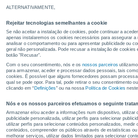
28°
ALTERNATIVAMENTE,
Rejeitar tecnologias semelhantes a cookie
60%
Se não aceitar a instalação de cookies, pode continuar a acede
Sensação de 30°
0.1 mm
apenas instalaremos os cookies necessários para assegurar a 
analisar o comportamento ou para apresentar publicidade ou co
geral não personalizada. Pode recusar a instalação de cookies 
botão "Recusar".
Última hora
Hoje e amanhã poeiras do Saara “invadem”
Com o seu consentimento, nós e os
nossos parceiros
utilizamo
Portugal: risco de trovoadas no Norte e Centr
para armazenar, aceder e processar dados pessoais, tais como a
aumenta
cookies. É possível que alguns fornecedores possam processa
O Tempo 1 - 7 Dias
Radar de Chuva
Atualidade
Ma
qual se pode opor. Para tal, pode retirar o seu consentimento 
clicando em “
Definições
” ou na nossa
Política de Cookies
neste
Nós e os nossos parceiros efetuamos o seguinte trata
Domingo
Segunda
Sábado
Armazenar e/ou aceder a informações num dispositivo, utilizar da
16 Ago.
17 Ago.
15 Ago.
publicidade personalizada, utilizar perfis para selecionar public
utilizar perfis para selecionar conteúdos personalizados, med
conteúdos, compreender os públicos através de estatísticas ou
melhorar serviços, utilizar dados limitados para selecionar cont
70%
70%