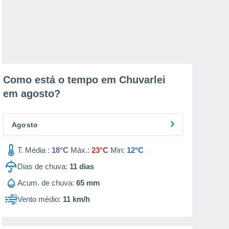
Como está o tempo em Chuvarlei
em
agosto
?
Agosto
T. Média :
18°C
Máx.:
23°C
Min:
12°C
Dias de chuva:
11
dias
Acum. de chuva:
65 mm
Vento médio:
11 km/h