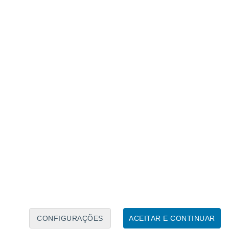
Calendário Lunar
Seg
Ter
Qua
Qui
Sex
Sáb
Domo
8
9
10
11
12
13
14
15
16
17
18
19
20
21
CONFIGURAÇÕES
ACEITAR E CONTINUAR