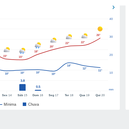
40
26°
30
22°
22°
20°
18°
20
15°
15°
14°
12°
11°
10°
10
10°
10°
10°
3.8
0.5
mm
Sex
14
Sáb
15
Dom
16
Seg
17
Ter
18
Qua
19
Qui
20
Mínima
Chuva