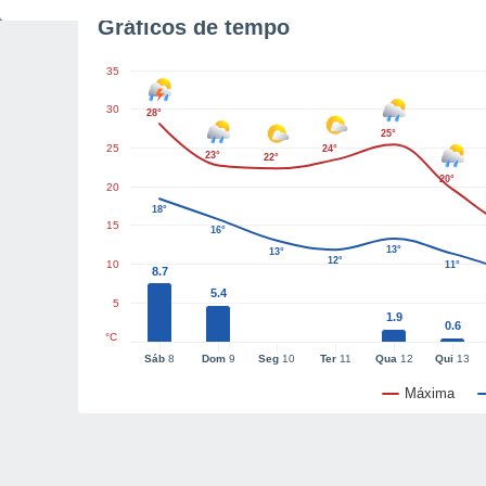
Gráficos de tempo
35
30
28°
25°
25
24°
23°
22°
20°
20
18°
15
16°
13°
13°
12°
10
11°
8.7
5.4
5
1.9
0.6
°C
Sáb
8
Dom
9
Seg
10
Ter
11
Qua
12
Qui
13
Máxima