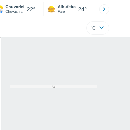
Chuvarlei
Albufeira
Lisboa
22°
24°
Chuváchia
Faro
Lisboa
°C