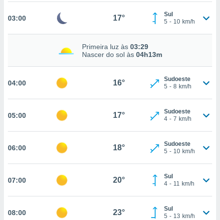
, permite-
Sul
17°
03:00
ar a nossa
5
-
10
km/h
ara
ACEITAR
 fornecer-
E
Primeira luz às
03:29
os de alta
Nascer do sol às
04h13m
CONTINUAR
sem
sto.
CONFIGURAÇÕES
Sudoeste
16°
04:00
o botão
5
-
8
km/h
ontinuar",
r ao
itando a
Sudoeste
17°
05:00
4
-
7
km/h
de todos os
óprios ou
parceiros,
Sudoeste
18°
06:00
rmitem
5
-
10
km/h
lisar o
nto no
Sul
em como
20°
07:00
4
-
11
km/h
 um perfil
para lhe
licidade e
Sul
23°
08:00
5
-
13
km/h