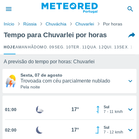
de
Início
Rússia
Chuváchia
Chuvarlei
Por horas
 da
empo.pt) foi
Tempo para Chuvarlei por horas
or
is para
HOJE
AMANHÃ
DOMO. 09
SEG. 10
TER. 11
QUA. 12
QUI. 13
SEX. 14
S
e as
 fornecidas
 qualidade.
A previsão do tempo por horas: Chuvarlei
r a este
s das
Sexta, 07 de agosto
opções:
Trovoada com céu parcialmente nublado
Pela noite
ookies e
 forma
Sul
17°
01:00
e digital
7
-
11
km/h
da,
m
Sul
 recolhidas
17°
02:00
7
-
12
km/h
cookies ou