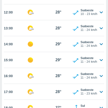
osso site
este caso,
Sudoeste
lo de que
28°
12:00
10
-
23
km/h
talaremos
s para
Sudoeste
28°
13:00
a navegação
11
-
24
km/h
, mas não
s cookies
Sudoeste
ar o
29°
14:00
11
-
24
km/h
nto ou
ntar
 ou
Sudoeste
29°
15:00
11
-
24
km/h
dos,
ssa
Sudoeste
ublicidade
28°
16:00
11
-
24
km/h
ada. Pode
nstalação de
Sudoeste
28°
17:00
ceder ao
11
-
23
km/h
ite através
atura,
Sul
 botão
27°
18:00