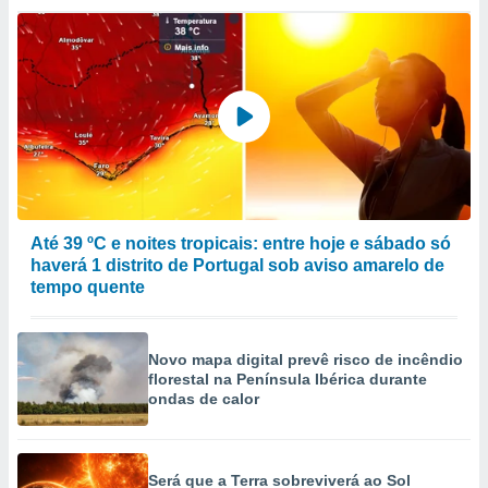
ão através
de
,
 e
dos,
publicidade
s, estudos
a e
mento de
Até 39 ºC e noites tropicais: entre hoje e sábado só
haverá 1 distrito de Portugal sob aviso amarelo de
ossos 1199
tempo quente
eiros
Novo mapa digital prevê risco de incêndio
florestal na Península Ibérica durante
ondas de calor
Será que a Terra sobreviverá ao Sol