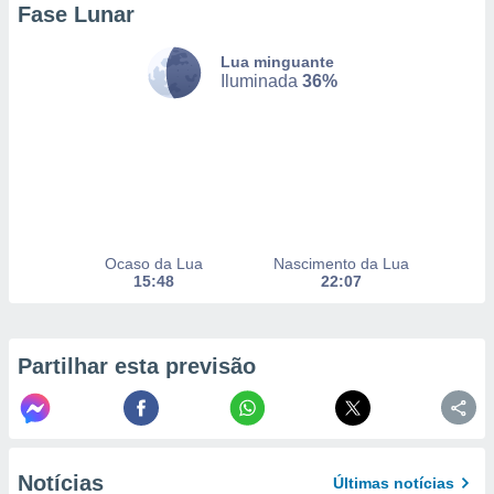
Fase Lunar
selecionar
a, criar
Lua minguante
personalizar
Iluminada
36%
tilizar
selecionar
dos, medir
nho da
, medir o
o dos
Ocaso da Lua
Nascimento da Lua
r os
15:48
22:07
ravés de
s ou
s de dados
es fontes,
Partilhar esta previsão
 e melhorar
ilizar dados
ara
conteúdos.
Notícias
Últimas notícias
ção