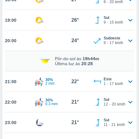
8
-
20
km/h
Sul
26°
nto, nós e
19:00
9
-
15
km/h
arceiros
cookies,
ores únicos
Sudoeste
24°
20:00
9
-
17
km/h
ias
s para
 aceder e
Pôr-do-sol às
19h44m
dados
Última luz às
20:28
ais como a
 este sitio
eços IP e
Este
30%
22°
21:00
2 mm
1
-
17
km/h
ores de
possível
Sul
30%
21°
22:00
es possam
0.3 mm
12
-
20
km/h
os seus
oais com
nteresse
Sul
21°
23:00
11
-
21
km/h
o qual se
ara tal,
 o seu