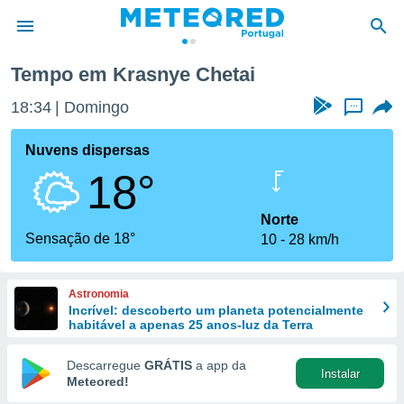
Tempo em Krasnye Chetai
de
18:34
Domingo
...
 da
empo.pt) foi
Nuvens dispersas
or
18°
is para
e as
 fornecidas
Norte
 qualidade.
Sensação de 18°
10
28 km/h
r a este
s das
opções:
Astronomia
Incrível: descoberto um planeta potencialmente
ookies e
habitável a apenas 25 anos-luz da Terra
 forma
Descarregue
GRÁTIS
a app da
Instalar
e digital
Meteored!
da,