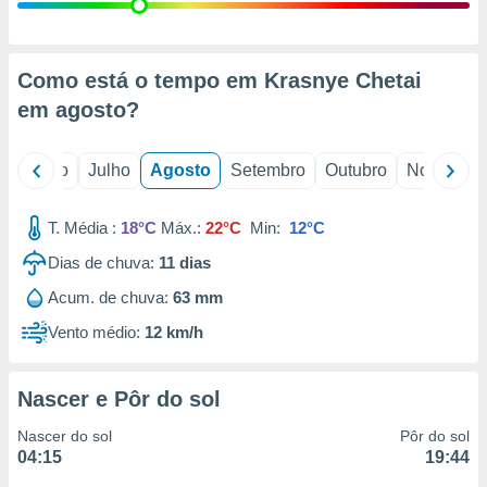
conteúdos.
ção
Como está o tempo em Krasnye Chetai
ão através
em
agosto
?
de
,
 e
o
Junho
Julho
Agosto
Setembro
Outubro
Novembro
dos,
publicidade
T. Média :
18°C
Máx.:
22°C
Min:
12°C
s, estudos
Dias de chuva:
11
dias
a e
mento de
Acum. de chuva:
63 mm
Vento médio:
12 km/h
ossos 1199
eiros
Nascer e Pôr do sol
Nascer do sol
Pôr do sol
04:15
19:44