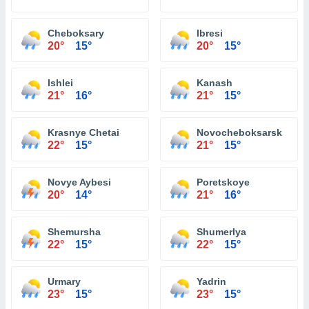
Cheboksary
Ibresi
20°
15°
20°
15°
Ishlei
Kanash
21°
16°
21°
15°
Krasnye Chetai
Novocheboksarsk
22°
15°
21°
15°
Novye Aybesi
Poretskoye
20°
14°
21°
16°
Shemursha
Shumerlya
22°
15°
22°
15°
Urmary
Yadrin
23°
15°
23°
15°