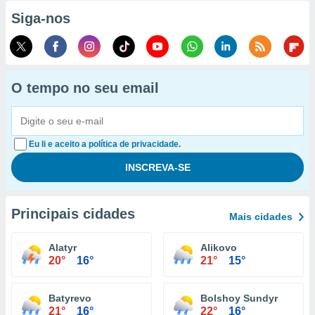
Siga-nos
O tempo no seu email
Eu li e aceito a política de privacidade.
Principais cidades
Mais cidades
Alatyr
Alikovo
20°
16°
21°
15°
Batyrevo
Bolshoy Sundyr
21°
16°
22°
16°